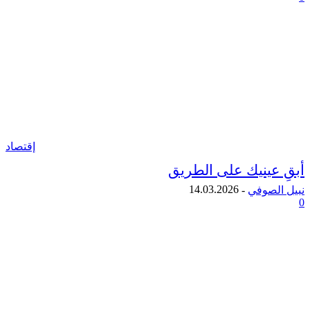
إقتصاد
عينيك على الطريق
14.03.2026
لصوفي
-