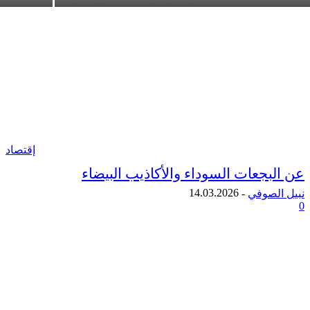
إقتصاد
بجعات السوداء والأكاذيب البيضاء
14.03.2026
لصوفي
-