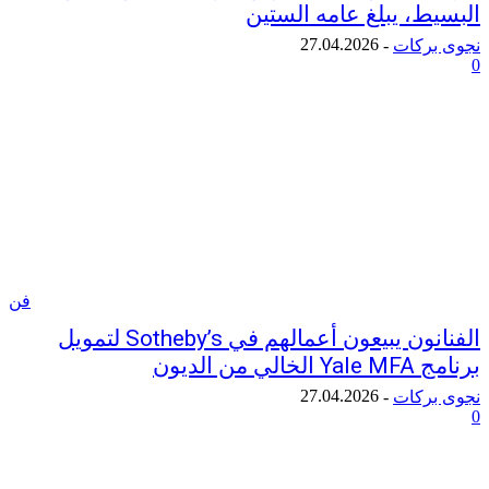
ط، يبلغ عامه الستين
27.04.2026
ركات
-
فن
الفنانون يبيعون أعمالهم في Sotheby’s لتمويل
ن الديون
27.04.2026
ركات
-