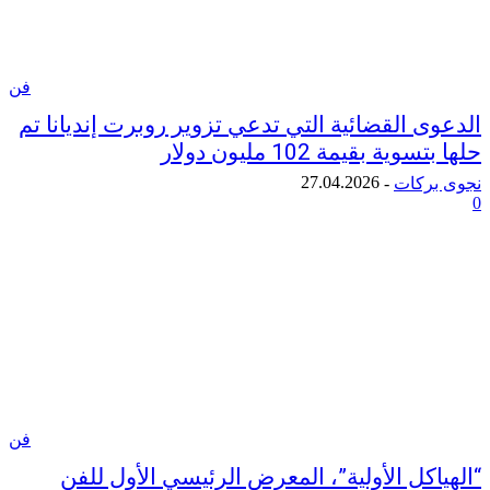
فن
ى القضائية التي تدعي تزوير روبرت إنديانا تم
ة بقيمة 102 مليون دولار
27.04.2026
ركات
-
فن
كل الأولية”، المعرض الرئيسي الأول للفن