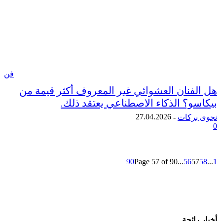
فن
فنان العشوائي غير المعروف أكثر قيمة من
و؟ الذكاء الاصطناعي يعتقد ذلك.
27.04.2026
ركات
-
90
Page 57 of 90
...
56
5
ائجة