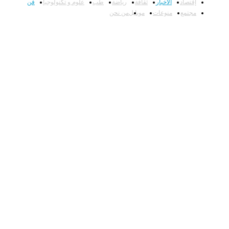
إقتصاد
الأخبار
ثقافة
رياضة
طب
علوم و تكنولوجيا
فن
مجتمع
منوعات
موبايل
من نحن