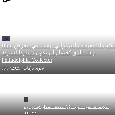
فن
مكتب التحقيقات الفيدرالي يبحث في معرض Blue
Chip الذي يُحتمل أن يكون مملوكًا لشركة
Philadelphia Collector
نجوى بركات
-
30.07.2026
 ميشيلسون يضع تركيبًا ضخمًا للمحار في جزيرة
جفرنرز
التاري