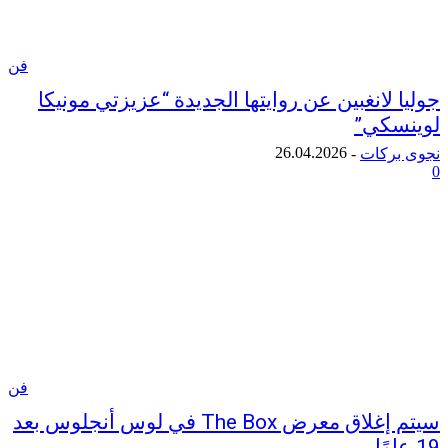
فن
لانغبين عن روايتها الجديدة “عزيزتي مونيكا
كي”
26.04.2026
ركات
-
فن
سيتم إغلاق معرض The Box في لوس أنجلوس بعد