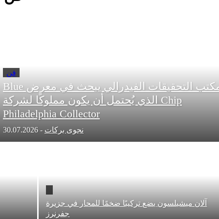
فن
مكتب التحقيقات الفيدرالي يبحث في معرض Blue
Chip الذي يُحتمل أن يكون مملوكًا لشركة
Philadelphia Collector
نجوى بركات
-
30.07.2026
 ميشيلسون يضع تركيبًا ضخمًا للمحار في جزيرة
جفرنرز
التاري