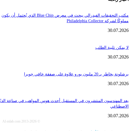
مكتب التحقيقات الفيدرالي يبحث في معرض Blue Chip الذي يُحتمل أن يكون
Philadelphia Coll
30.
تلبية الطلب
30.
ن يورو علاوة على صفقة خافي جويرا
30.
هندسون المنتشرون في المستقبل أحدث هوس المواهب في صناعة الذكاء
عي
30.
© Al-mlab.com 2013-2026