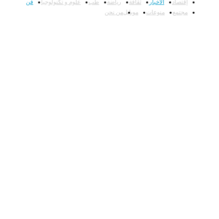
إقتصاد
الأخبار
ثقافة
رياضة
طب
علوم و تكنولوجيا
فن
مجتمع
منوعات
موبايل
من نحن