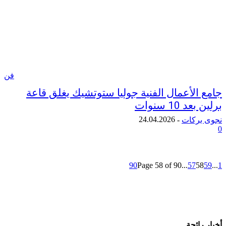
فن
الأعمال الفنية جوليا ستوتشيك يغلق قاعة
10 سنوات
24.04.2026
ركات
-
90
Page 58 of 90
...
57
5
ائجة