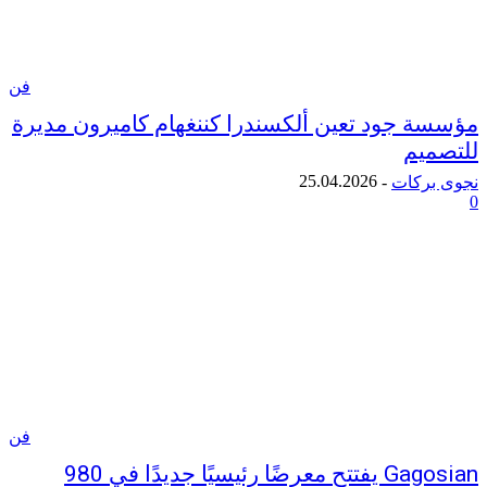
فن
 جود تعين ألكسندرا كننغهام كاميرون مديرة
يم
25.04.2026
ركات
-
فن
Gagosian يفتتح معرضًا رئيسيًا جديدًا في 980