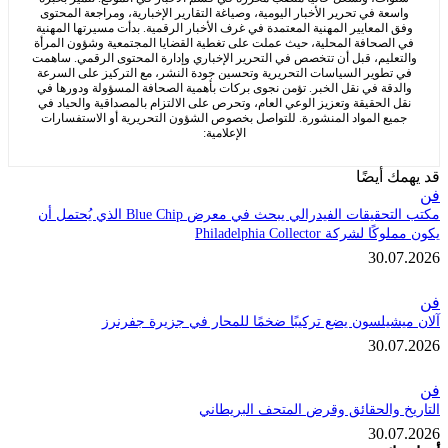
عة في تحرير الأخبار اليومية، وصياغة التقارير الإخبارية، ومراجعة المحتوى
المعايير المهنية المعتمدة في غرف الأخبار الرقمية. بدأت مسيرتها المهنية
لصحافة المحلية، حيث عملت على تغطية القضايا المجتمعية وشؤون المرأة
عليم، قبل أن تتخصص في التحرير الإخباري وإدارة المحتوى الرقمي. ساهمت
تطوير السياسات التحريرية وتحسين جودة النشر، مع التركيز على السرعة
دقة في نقل الخبر. تؤمن نجوى بركات بأهمية الصحافة المسؤولة ودورها في
 الحقيقة وتعزيز الوعي العام، وتحرص على الالتزام بالمصداقية والحياد في
ع المواد المنشورة. للتواصل بخصوص الشؤون التحريرية أو الاستفسارات
الإعلامية:
 أيضًا
مكتب التحقيقات الفيدرالي يبحث في معرض Blue Chip الذي يُحتمل أن
كة Philadelphia Collector
30.
يلسون يضع تركيبًا ضخمًا للمحار في جزيرة جفرنرز
30.
 والحقائق وقرض المتحف البريطاني
30.