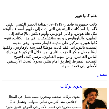
قلم كاتيا هوير
كانت جمهورية فايمار (1919–39) بمثابة العصر الذهبي الفني
ألمانيا. لقد كانت البيئة هي التي أدت إلى ظهور أسماء مألوفة
ثل هانا هوش، وكاثي كولويتز، وأوتو ديكس، بالإضافة إلى
لملهى، والباوهاوس، و
نيو ساتشليكيت
. في هذا الكتاب، تقوم
اتيا هوير بالتركيز على مدينة فايمار نفسها، وهي مدينة
تسمت بالتوترات: فقد كانت موطنًا لمدرسة باوهاوس، ولكنها
يضًا معقل مبكر للحزب النازي. من خلال التركيز على حياة
لناس العاديين، ومن بينهم الفنانون، ترسم كيف أفسح
لتضخم المفرط الطريق أمام هتلر، محولاً البحث الأرشيفي
لأصلي إلى قصة آسرة.
نجوى بركات
نجوى بركات صحفية ومحررة يمنية تعمل في المجال
الإعلامي منذ أكثر من ثماني سنوات، وتشغل حاليًا
منصب محررة في قسم الأخبار في الموقع. تتميز بخبرة