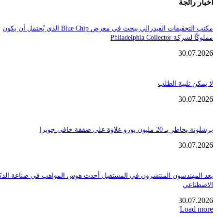
ائجة
مكتب التحقيقات الفيدرالي يبحث في معرض Blue Chip الذي يُحتمل أن يكون
Philadelphia Coll
30.
تلبية الطلب
30.
ن يورو علاوة على صفقة خافي جويرا
30.
هندسون المنتشرون في المستقبل أحدث هوس المواهب في صناعة الذكاء
عي
30.
Loa