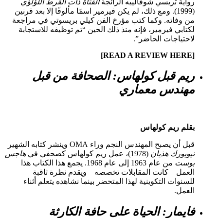
واية تريسي شوفالييه الرائجة
الفتاة ذات القرط اللؤلؤي
(1999). ومع ذلك، لم يكن فيرمير اسمًا مألوفًا إلا بعد قرنين
ن وفاته. وكما كتب مؤرخ الفن كيلي بريسوتي في مراجعة
كتابي فيرمير، فإنه منذ ذلك الحين “تم توظيفه للاستجابة
احتياجات الحاضر”.
[REA
يم قبل كولهاس: الصحافة من قبل
هندس معماري
قلم ريم كولهاس
بل أن يصبح المهندس النجم وراء OMA وينشر كتابه الشهير
يويورك هذيان
(1978)، عمل ريم كولهاس كصحفي في
هاجس
وست
من عام 1963 إلى عام 1968. يجمع هذا الكتاب هذا
لعمل – كانت المقابلات تخصصه – ويقدم نظرة ثاقبة
لسنوات التكوينية لهذا المتحضر بينما نشاهده يتعلم أثناء
لعمل.
ايمار: الحياة على حافة الكارثة