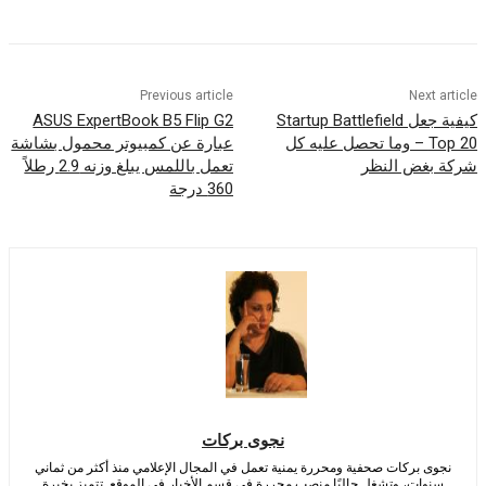
Previous article
Nex
كيفية جعل Startup Battlefield
ASUS ExpertBook B5 Flip G2
Top 20 – وما تحصل عليه كل
عبارة عن كمبيوتر محمول بشاشة
غض النظر
تعمل باللمس يبلغ وزنه 2.9 رطلاً
360 درجة
نجوى بركات
 بركات صحفية ومحررة يمنية تعمل في المجال الإعلامي منذ أكثر من ثماني
ات، وتشغل حاليًا منصب محررة في قسم الأخبار في الموقع. تتميز بخبرة