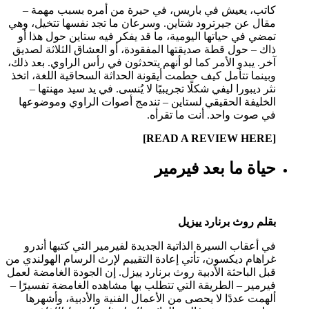
اتب، يعيش في باريس، في حيرة من أمره بسبب مهمة –
قال عن جيرترود شتاين. وسرعان ما تجد نفسها تتخيل، وهي
مضي في حياتها اليومية، ما قد يفكر فيه ستاين حول هذا أو
اك – حول قطة صديقتها المفقودة، أو العشاق الثلاثة لصديق
خر. يبدو الأمر كما لو أنهم يتحدثون في رأس الراوي. بعد ذلك،
بينما تتأمل كيف حطمت أيقونة الحداثة السحاقية اللغة، اتخذ
ثر ديبورا ليفي شكلًا تجريبيًا لا يُنسى. في يد سيد مهنتها –
لخليفة الحقيقي لستاين – تندمج أصوات الراوي وموضوعها
ي صوت واحد. أنت ما تقرأه.
[REA
ياة ما بعد فيرمير
قلم روث برنارد ييزيل
ي أعقاب السيرة الذاتية الجديدة لفيرمير التي كتبها أندرو
راهام ديكسون، تأتي إعادة التقييم لإرث الرسام الهولندي من
بل الباحثة الأدبية روث برنارد ييزل. إن الجودة الغامضة لعمل
يرمير – الطريقة التي تتطلب بها مشاهده الغامضة تفسيرًا –
لهمت عددًا لا يحصى من الأعمال الفنية والأدبية، وأشهرها