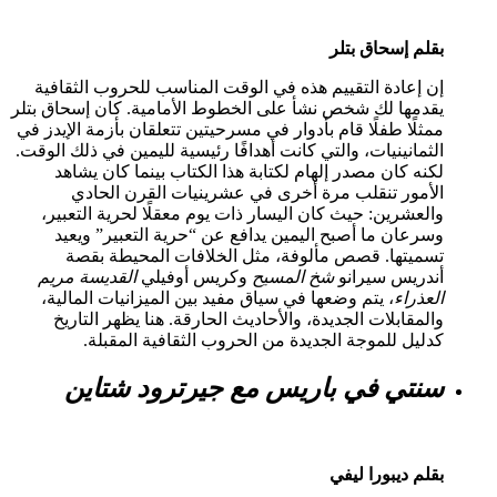
قلم إسحاق بتلر
ن إعادة التقييم هذه في الوقت المناسب للحروب الثقافية
قدمها لك شخص نشأ على الخطوط الأمامية. كان إسحاق بتلر
مثلًا طفلًا قام بأدوار في مسرحيتين تتعلقان بأزمة الإيدز في
لثمانينيات، والتي كانت أهدافًا رئيسية لليمين في ذلك الوقت.
كنه كان مصدر إلهام لكتابة هذا الكتاب بينما كان يشاهد
لأمور تنقلب مرة أخرى في عشرينيات القرن الحادي
العشرين: حيث كان اليسار ذات يوم معقلًا لحرية التعبير،
سرعان ما أصبح اليمين يدافع عن “حرية التعبير” ويعيد
سميتها. قصص مألوفة، مثل الخلافات المحيطة بقصة
ندريس سيرانو
شخ المسيح
وكريس أوفيلي
القديسة مريم
لعذراء
، يتم وضعها في سياق مفيد بين الميزانيات المالية،
المقابلات الجديدة، والأحاديث الحارقة. هنا يظهر التاريخ
دليل للموجة الجديدة من الحروب الثقافية المقبلة.
نتي في باريس مع جيرترود شتاين
قلم ديبورا ليفي