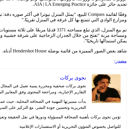
تجديد حائز على جائزة AIA | LA Emerging Practice.
وفقًا لقائمة Compass للبيع، “يمثل المنزل نيوترا في
ومزارع الوادي التي تتمتع بها كل غرفة في المنزل تقريبًا.”
ومساحة مرنة “تفتح من خلال الجدران الزجاجية على شرفة خشبية وا
يمكن استبدالها تاريخيًا”.
شاهد بعض الصور المميزة من قائمة بوصلة Hendershot House أدناه.
مصدر:
نجوى بركات
نجوى بركات صحفية ومحررة يمنية تعمل في المجال الإ
التقارير الإخبارية، ومراجعة المحتوى وفق المعايير ال
بدأت مسيرتها المهنية في الصحافة المحلية، حيث عم
التحريرية وتحسين جودة النشر، مع التركيز على السر
تؤمن نجوى بركات بأهمية الصحافة المسؤولة ودورها في نقل الحقيقة وتعزيز
للتواصل بخصوص الشؤون التحريرية أو الاستفسارات الإعلامية: