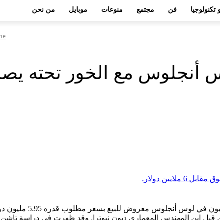
 تكنولوجيا
فن
مجتمع
منوعات
موبايل
من نحن
me
بل ابن المهندس المعماري ديون نيوترا. وقد ظهرت في دراسة تاشن لعام