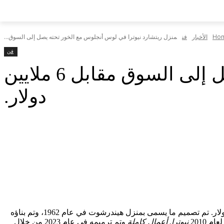
Ho
الأخبار
فن
منزل ريتشارد نيوترا في لوس أنجلوس مع الخور تحته يصل إلى السوق...
فن
منزل ريتشارد نيوترا في لوس أنجلوس مع الخور تحته يصل إلى السوق مقابل 6 ملايين
دولار.
منزل صممه المهندس المعماري الشهير ريتشارد نيوترا في نيكولز كانيون في لوس أنجلوس معروض للبيع بسعر مطلوب قدره 5.95 مليون دولار. تم تصميم ما يسمى بمنزل هيندرشوت في عام 1962، وتم بناؤه
 2010
نيوترا. أعمال كاملة
وتم ترميمه في عام 2023 من خلال