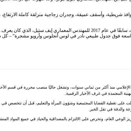
 أكثر صوره دقة: نوافذ شريطية، وأسقف عميقة، وجدران زجاجية منزلقة كاملة الار
تم بيع المنزل، الذي تبلغ مساحته 3371 قدمًا مربعًا على ثلاثة مستويات، سابقًا في ع
سعة فوق جدول طبيعي نادر في لوس أنجلوس وأرويو مشجرة” – كل ذلك 
علامي منذ أكثر من ثماني سنوات، وتشغل حاليًا منصب محررة في قسم الأخبار ف
مهنية المعتمدة في غرف الأخبار الرقمية.
لت على تغطية القضايا المجتمعية وشؤون المرأة والتعليم، قبل أن تتخصص في 
عة والدقة في نقل الخبر.
 الوعي العام، وتحرص على الالتزام بالمصداقية والحياد في جميع المواد المنش