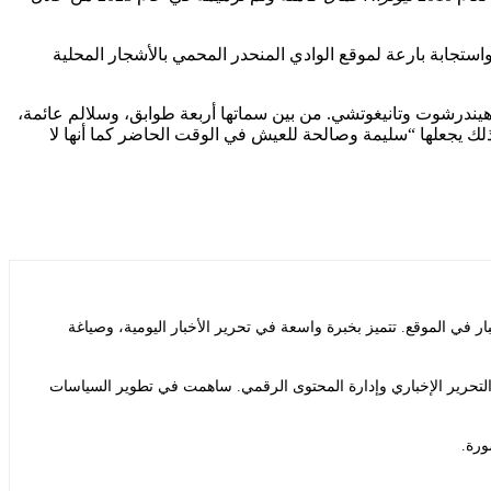
تفاع، واستجابة بارعة لموقع الوادي المنحدر المحمي بالأشجار المحلية
ام 2017 للمهندس المعماري إيف ستيل، الذي كان يعرف هيندرشوت وتانيغوتشي. من بين سماتها أربعة طوابق، وسلالم عائمة،
يجعلها “سليمة وصالحة للعيش في الوقت الحاضر كما أنها لا
ي الموقع. تتميز بخبرة واسعة في تحرير الأخبار اليومية، وصياغة
التحرير الإخباري وإدارة المحتوى الرقمي. ساهمت في تطوير السياسات
ورة.