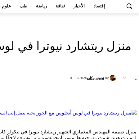
إقتصاد
الأخبار
ثقافة
رياضة
طب
علوم و
By
نجوى بركات
01.06.2026
66
0
Share
لروبرت هيندرشوت وزوجته هارومي تانيجوتشي، وتم توسيعه لاحقًا من ق