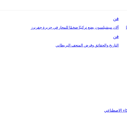
فن
ا
آلان ميشيلسون يضع تركيبًا ضخمًا للمحار في جزيرة جفرنرز
فن
التاريخ والحقائق وقرض المتحف البريطاني
اء الاصطناعي