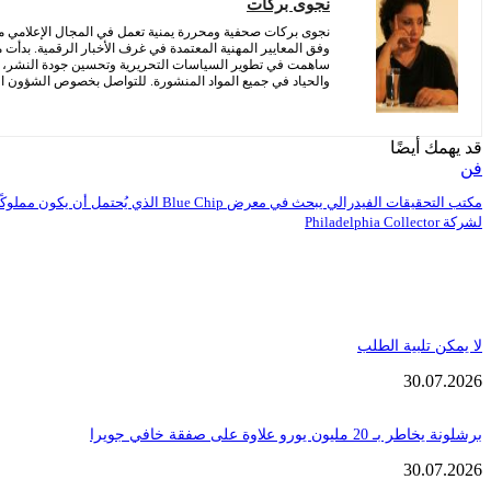
نجوى بركات
نجوى بركات صحفية ومحررة يمنية تعمل في المجال الإعلامي منذ 
وفق المعايير المهنية المعتمدة في غرف الأخبار الرقمية. بدأت
ساهمت في تطوير السياسات التحريرية وتحسين جودة النشر، مع 
والحياد في جميع المواد المنشورة. للتواصل بخصوص الشؤون التح
قد يهمك أيضًا
فن
مكتب التحقيقات الفيدرالي يبحث في معرض Blue Chip الذي يُحتمل أن يكون مملوكً
لشركة Philadelphia Collector
لا يمكن تلبية الطلب
30.07.2026
برشلونة يخاطر بـ 20 مليون يورو علاوة على صفقة خافي جويرا
30.07.2026