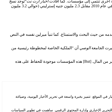
أخبار آرت نت
“توجد نسخ
عديدة من القصة، منسوبة إلى العديد من المؤلفين، مما يجعل البحث العلمي أكثر أهمية.” مخطوطة أخرى ذات صلة، كأس روشيفوكو، بيعت في عام 2010 مقابل 2.3 مليون جنيه إسترليني (حوالي 3.2 مليون
تقدمه من حيث البحث والاستمتاع. كما تنبأ ميرلين نفسه في النص
برت الجامعة
الوصي
أن “الملكية الخاصة لمخطوطة رئيسية من
وتابعت: “آمل أن… يصبح أخيرًا متاحًا في مجموعة عامة. المشكلة بالطبع هي أن المكتبات ومؤسسات التراث في الوقت الحاضر لا تملك الكثير من المال. [But] هذه المؤسسات موجودة للحفاظ على هذه
ي الموقع. تتميز بخبرة واسعة في تحرير الأخبار اليومية، وصياغة
التحرير الإخباري وإدارة المحتوى الرقمي. ساهمت في تطوير السياسات