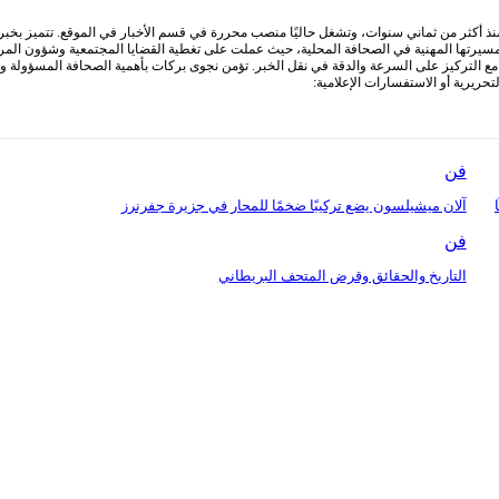
أكثر من ثماني سنوات، وتشغل حاليًا منصب محررة في قسم الأخبار في الموقع. تتميز بخبرة وا
 مسيرتها المهنية في الصحافة المحلية، حيث عملت على تغطية القضايا المجتمعية وشؤون المرأ
التركيز على السرعة والدقة في نقل الخبر. تؤمن نجوى بركات بأهمية الصحافة المسؤولة ودور
ريرية أو الاستفسارات الإعلامية:
فن
ا
آلان ميشيلسون يضع تركيبًا ضخمًا للمحار في جزيرة جفرنرز
فن
التاريخ والحقائق وقرض المتحف البريطاني