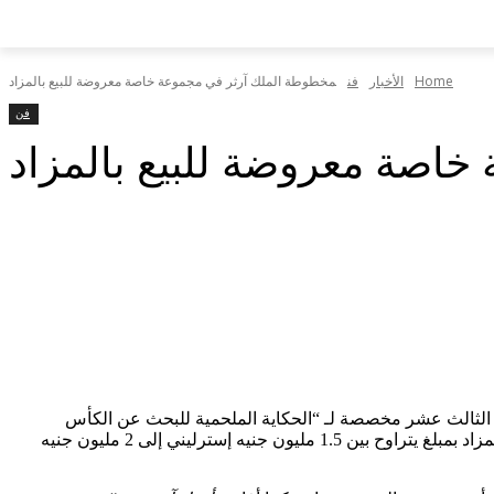
Home
الأخبار
فن
مخطوطة الملك آرثر في مجموعة خاصة معروضة للبيع بالمزاد
فن
اصة معروضة للبيع بالمزاد
الثالث عشر مخصصة لـ “الحكاية الملحمية للبحث عن الكأس
المقدسة، وقصة ميرلين ومولده الشيطاني، ومغامرات الملك أرتور وفرسان المائدة المستديرة”. من المقدر أن يتم بيع القطعة المميزة من المزاد بمبلغ يتراوح بين 1.5 مليون جنيه إسترليني إلى 2 مليون جنيه