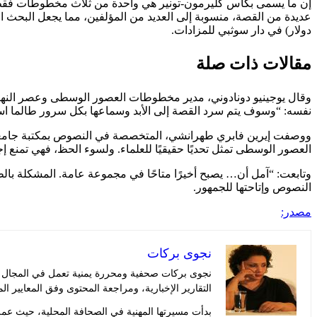
إن ما يسمى بكأس كليرمون-تونير هي واحدة من ثلاث مخطوطات فقط معروفة بأنها موجودة في 
دولار) في دار سوثبي للمزادات.
مقالات ذات صلة
وقال يوجينيو دونادوني، مدير مخطوطات العصور الوسطى وعصر الن
نفسه: “وسوف يتم سرد القصة إلى الأبد وسماعها بكل سرور طالما است
ووصفت إيرين فابري طهرانشي، المتخصصة في النصوص بمكتبة جامعة
العصور الوسطى تمثل تحديًا حقيقيًا للعلماء. ولسوء الحظ، فهي تمنع إ
النصوص وإتاحتها للجمهور.
مصدر:
نجوى بركات
نجوى بركات صحفية ومحررة يمنية تعمل في المجال الإ
التقارير الإخبارية، ومراجعة المحتوى وفق المعايير ال
بدأت مسيرتها المهنية في الصحافة المحلية، حيث عم