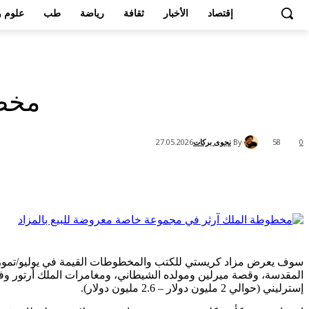
إقتصاد
الأخبار
ثقافة
رياضة
طب
علوم و
مخطو
By
نجوى بركات
27.05.2026
58
0
Share
سوف يعرض مزاد كريستي للكتب والمخطوطات القيمة في يوليو/تموز ا
إسترليني (حوالي 2 مليون دولار – 2.6 مليون دولار).