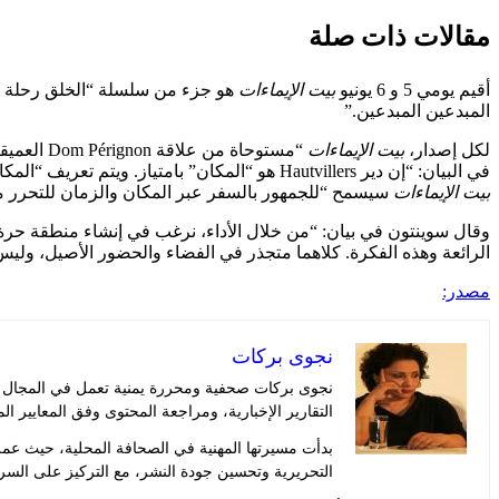
مقالات ذات صلة
أقيم يومي 5 و 6 يونيو
بيت الإيماءات
المبدعين المبدعين.”
لكل إصدار،
بيت الإيماءات
في البيان: “إن دير Hautvillers هو “المكان” بامتياز. ويتم تعريف “المكان” الحقيقي من خلال التقاء المكان والزمان”. “كل من نبيذ Dom Pérignon يقع أيضًا على مفترق طرق المكان والزمان.” يضيف الإصدار ذلك
بيت الإيماءات
سيسمح “للجمهور بالسفر عبر المكان والزمان للتحرر م
وقال سوينتون في بيان: “من خلال الأداء، نرغب في إنشاء منطقة حر
الرائعة وهذه الفكرة. كلاهما متجذر في الفضاء والحضور الأصيل، وليس 
مصدر:
نجوى بركات
نجوى بركات صحفية ومحررة يمنية تعمل في المجال الإ
التقارير الإخبارية، ومراجعة المحتوى وفق المعايير ال
بدأت مسيرتها المهنية في الصحافة المحلية، حيث عم
التحريرية وتحسين جودة النشر، مع التركيز على السر