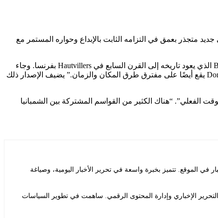
ج الشمبانيا بأنها “فصل إبداعي جديد متجذر بعمق في التزامه الثابت بالإبداع وحواره المستمر مع
“مستوحاة من علاقة Dom Pérignon العميقة مع” المكان “، والتي تربطها بموطنها الروحي في دير Benedicte Abbey الذي يعود تاريخه إلى القرن السابع في Hautvillers بفرنسا. وجاء
الفعلي”. “هناك الكثير من القواسم المشتركة بين الشمبانيا
ي الموقع. تتميز بخبرة واسعة في تحرير الأخبار اليومية، وصياغة
التحرير الإخباري وإدارة المحتوى الرقمي. ساهمت في تطوير السياسات