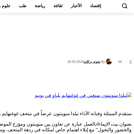
إقتصاد
الأخبار
ثقافة
رياضة
طب
علوم و
By
نجوى بركات
20.05.2026
66
0
Share
ستقدم الممثلة وفنانة الأداء تيلدا سوينتون عرضاً في متحف غوغنهايم بل
بعنوان
بيت الإيماءات
العمل عبارة عن تعاون بين سوينتون ومؤرخ الموضة 
والحضور والتحول” مع إيلاء اهتمام خاص لمكانه في ردهة المتحف. وس