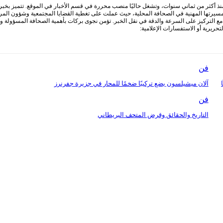
أكثر من ثماني سنوات، وتشغل حاليًا منصب محررة في قسم الأخبار في الموقع. تتميز بخبرة وا
 مسيرتها المهنية في الصحافة المحلية، حيث عملت على تغطية القضايا المجتمعية وشؤون المرأ
التركيز على السرعة والدقة في نقل الخبر. تؤمن نجوى بركات بأهمية الصحافة المسؤولة ودور
ريرية أو الاستفسارات الإعلامية:
فن
ا
آلان ميشيلسون يضع تركيبًا ضخمًا للمحار في جزيرة جفرنرز
فن
التاريخ والحقائق وقرض المتحف البريطاني