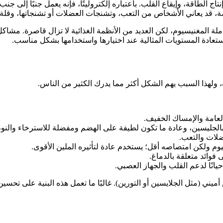
 الطاقة، وإيقاع القلب. باعتباره إلكتروليتًا، فإنه يعمل جنبًا إلى ج
 قد يعاني الأشخاص من التعب، وتشنجات العضلات أو تشنجاتها، وقلة ا
لة المغنيسيوم، لكن العديد من الأنظمة الغذائية لا تزال قاصرة. مشاك
ستعادة المستويات المثالية عند اختيارها واستخدامها بشكل مناسب.
ولهذا السبب يهم الشكل أكثر مما يدرك الكثير من الناس.
العامة والإمساك الخفيف.
الجليسين، وعادة ما تكون لطيفة على الهضم ومفضلة للاسترخاء والنوم
ضلات والتعب.
م ولكن امتصاصه أقل؛ يستخدم عادة لتأثيره الملين الأقوى.
وائد متعلقة بالدماغ.
يانًا لدعم القلب والجهاز العصبي.
يني (مثل الجلايسين أو التورين). غالبًا ما تعمل هذه البنية على تحسين