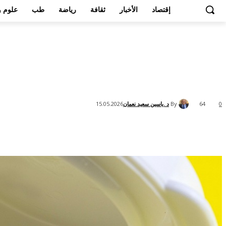
إقتصاد
الأخبار
ثقافة
رياضة
طب
علوم و
By
د .ياسين سعيد نعمان
15.05.2026
64
0
Share