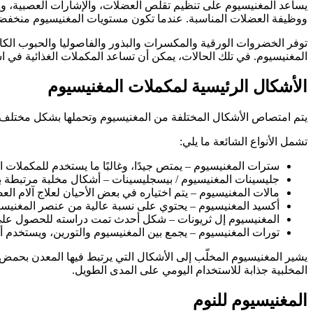
يساعد المغنيسيوم على تنظيم تقلص العضلات، والإشارات العصبية، وإنتاج
ووظيفة العضلات المناسبة. عندما تكون مستويات المغنيسيوم منخفضة،
توفر الخضروات الورقية والمكسرات والبذور والفاصوليا والحبوب الكام
المغنيسيوم. في تلك الحالات، يمكن أن تساعد المكملات الغذائية في ا
الأشكال الرئيسية لمكملات المغنيسيوم
يتم امتصاص الأشكال المختلفة من المغنيسيوم وتحملها بشكل مختلف، 
تشمل الأنواع الشائعة ما يلي:
سترات المغنيسيوم – يمتص جيدًا، وغالبًا ما يستخدم للمكملات 
جليسينات المغنيسيوم / بيسجليسينات – أشكال مخلبة مرتبطة ب
مالات المغنيسيوم – يتم اختياره في بعض الأحيان لعلاج آلام الع
أكسيد المغنيسيوم – يحتوي على نسبة عالية من عنصر المغنيسيو
المغنيسيوم إل ثريونات – شكل أحدث تمت دراسته للحصول على ف
تورات المغنيسيوم – يجمع بين المغنيسيوم والتورين، ويستخدم أح
يشير المغنيسيوم المخلّب إلى الأشكال التي يرتبط فيها المعدن بحمض أم
المخلبية جذابة للاستخدام اليومي على المدى الطويل.
المغنيسيوم للنوم