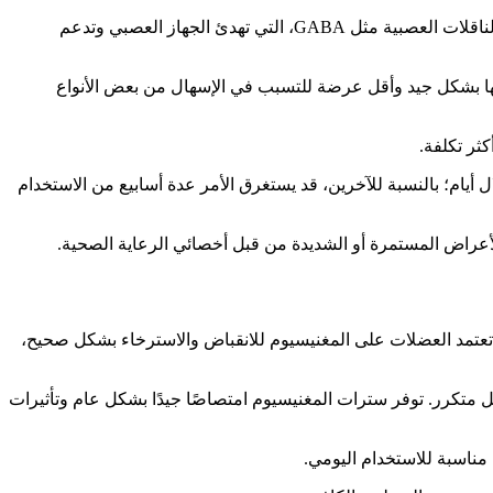
لقد نما الاهتمام بالمغنيسيوم للنوم حيث يبحث الناس عن طرق لا تعتاد على النوم للحصول على راحة أفضل. يساعد المغنيسيوم على تنظيم الناقلات العصبية مثل GABA، التي تهدئ الجهاز العصبي وتدعم
اصها بشكل جيد وأقل عرضة للتسبب في الإسهال من بعض الأنواع
ل أيام؛ بالنسبة للآخرين، قد يستغرق الأمر عدة أسابيع من الاستخدام
الأعراض المستمرة أو الشديدة من قبل أخصائي الرعاية الصحية.
عتمد العضلات على المغنيسيوم للانقباض والاسترخاء بشكل صحيح،
متكرر. توفر سترات المغنيسيوم امتصاصًا جيدًا بشكل عام وتأثيرات
ناسبة للاستخدام اليومي.