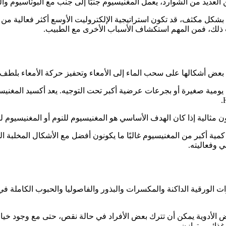
ن العديد من الشوارد، يعمل المغنيسيوم جنبًا إلى جنب مع البوتاسيوم و
 بشكل مكثف، قد تكون استراتيجية الإلكتروليت الأوسع أكثر فعالية م
ث ذلك، فمن المهم استكشاف الأسباب الأخرى مع الطبيب.
مل بعض أشكالها على سحب الماء إلى الأمعاء وتحفيز حركة الأمعاء بلطف
ية صغيرة أو بجرعات عرضية أكبر تحت التوجيه. يعد أكسيد المغنيسيوم خ
كون مثالية إذا كان الهدف الأساسي هو المغنيسيوم للنوم أو المغنيسيوم 
مية أكبر من المغنيسيوم غالبًا ما يكونون أفضل مع الأشكال المخلبة ا
 وفعاليته.
وات الورقية الداكنة والمكسرات والبذور والفاصوليا والحبوب الكاملة ف
ض الأدوية يمكن أن تترك بعض الأفراد في حالة نقص، حتى مع وجود خيار
غذائي متوازن.