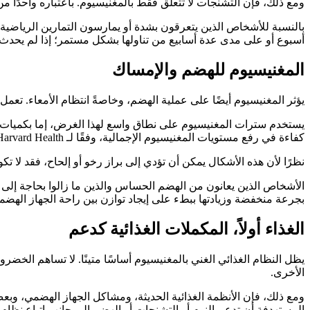
ومع ذلك، فإن التشنجات لا تتعلق فقط بالمغنيسيوم. باعتباره واحدًا م
بالنسبة للأشخاص الذين يتعرقون بشدة أو يمارسون التمارين الرياضية
أسبوع أو على مدى عدة أسابيع من تناولها بشكل مستمر؛ إذا لم يحد
المغنيسيوم للهضم والإمساك
يؤثر المغنيسيوم أيضًا على عملية الهضم، وخاصةً انتظام الأمعاء. تع
يستخدم سترات المغنيسيوم على نطاق واسع لهذا الغرض، إما بكميات يوم
كفاءة في رفع مستويات المغنيسيوم الإجمالية، وفقًا لـ Harvard Health.
نظرًا لأن هذه الأشكال يمكن أن تؤدي إلى براز رخو أو إلحاح، فقد لا ت
الأشخاص الذين يعانون من الهضم الحساس والذين ما زالوا بحاجة إلى ك
بجرعة منخفضة وزيادتها ببطء على إيجاد توازن بين راحة الجهاز الهضمي
الغذاء أولاً، المكملات الغذائية كدعم
يظل النظام الغذائي الغني بالمغنيسيوم أساسًا متينًا. لا تساهم الخضر
الأخرى.
ومع ذلك، فإن الأنظمة الغذائية الحديثة، ومشاكل الجهاز الهضمي، وبع
المستهدفة أن تدعم النوم أو التشنجات أو الهضم إلى جانب اتباع نظام 