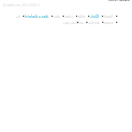
© Al-mlab.com 2013-2026
إقتصاد
الأخبار
ثقافة
رياضة
طب
علوم و تكنولوجيا
فن
مجتمع
منوعات
موبايل
من نحن