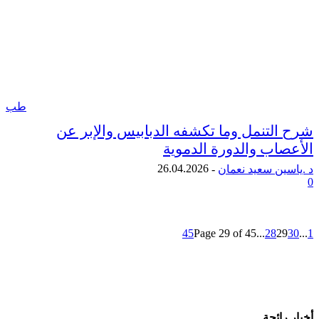
طب
لتنمل وما تكشفه الدبابيس والإبر عن
اب والدورة الدموية
26.04.2026
ن سعيد نعمان
-
45
Page 29 of 45
...
28
2
ائجة