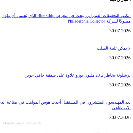
مكتب التحقيقات الفيدرالي يبحث في معرض Blue Chip الذي يُحتمل أن يكون
Philadelphia Coll
30.
تلبية الطلب
30.
ن يورو علاوة على صفقة خافي جويرا
30.
هندسون المنتشرون في المستقبل أحدث هوس المواهب في صناعة الذكاء
عي
30.
© Al-mlab.com 2013-2026