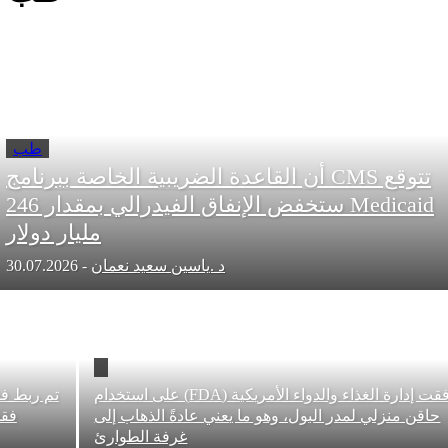
طب
تتوقع CMS أن القاعدة الضريبية الخاصة ببرنامج
Medicaid ستخفض الإنفاق الفيدرالي بمقدار 246
مليار دولار
د .ياسين سعيد نعمان
-
30.07.2026
وافقت إدارة الغذاء والدواء الأمريكية (FDA) على استخدام
تم ربط فقدان الو
زلي لمدر البول، وهو ما يعني عادةً الذهاب إلى
فقدان عضلا
غرفة الطوارئ
ال