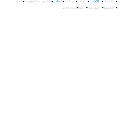
إقتصاد
الأخبار
ثقافة
رياضة
طب
علوم و تكنولوجيا
فن
مجتمع
منوعات
موبايل
من نحن