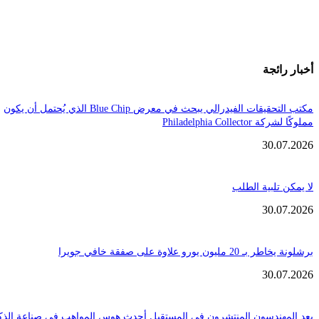
ائجة
مكتب التحقيقات الفيدرالي يبحث في معرض Blue Chip الذي يُحتمل أن يكون
Philadelphia Coll
30.
تلبية الطلب
30.
ن يورو علاوة على صفقة خافي جويرا
30.
هندسون المنتشرون في المستقبل أحدث هوس المواهب في صناعة الذكاء