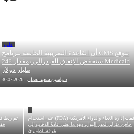
طب
تتوقع CMS أن القاعدة الضريبية الخاصة ببرنامج
Medicaid ستخفض الإنفاق الفيدرالي بمقدار 246
مليار دولار
د .ياسين سعيد نعمان
-
30.07.2026
وافقت إدارة الغذاء والدواء الأمريكية (FDA) على استخدام
تم ربط فقدان الو
زلي لمدر البول، وهو ما يعني عادةً الذهاب إلى
فقدان عضلا
غرفة الطوارئ
ال