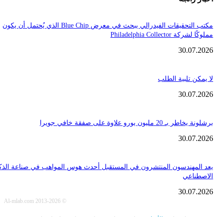
مكتب التحقيقات الفيدرالي يبحث في معرض Blue Chip الذي يُحتمل أن يكون
Philadelphia Coll
30.
تلبية الطلب
30.
ن يورو علاوة على صفقة خافي جويرا
30.
هندسون المنتشرون في المستقبل أحدث هوس المواهب في صناعة الذكاء
عي
30.
© Al-mlab.com 2013-2026