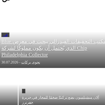
فن
مكتب التحقيقات الفيدرالي يبحث في معرض Blue
Chip الذي يُحتمل أن يكون مملوكًا لشركة
Philadelphia Collector
نجوى بركات
-
30.07.2026
 ميشيلسون يضع تركيبًا ضخمًا للمحار في جزيرة
جفرنرز
التاري