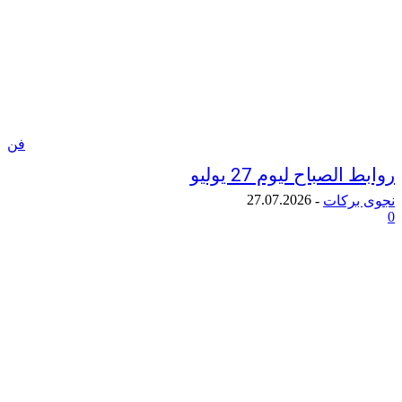
فن
صباح ليوم 27 يوليو
27.07.2026
ركات
-