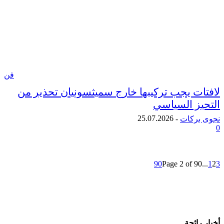
فن
ت يجب تركيبها خارج سميثسونيان تحذير من
ز السياسي
25.07.2026
ركات
-
90
Page 2 of 
ائجة