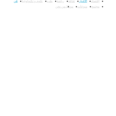
إقتصاد
الأخبار
ثقافة
رياضة
طب
علوم و تكنولوجيا
فن
مجتمع
منوعات
موبايل
من نحن