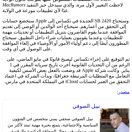
لاحظت التغيير لأول مرة، والذي سيدخل حيز التنفيذ
MacRumors
غدًا لأي تطبيقات موزعة في الولاية.
ستخضع حسابات Apple الجديدة في تكساس إلى SB 2420 وستحتاج
لتحقق من أعمارهم. سيحتاج أحد الوالدين أو الوصي إلى تقديم
فقة عندما يقوم القاصرون بتنزيل التطبيقات أو تحديثات مهمة
طبيقات وعندما يقومون بعمليات شراء داخل التطبيق. سيحتاج
ن أيضًا إلى دعم أولياء الأمور أو الأوصياء في إلغاء الموافقة
على الوصول في أي وقت.
قيع على إجراء تكساس ليصبح قانونًا في مايو الماضي، على
الرغم من أن التحديات القانونية أخرت تاريخ سريانه المقرر في 1
يناير. وكانت شركة Apple قد وضعت بالفعل بعض الأسس لكيفية
 مع المتطلبات المرتبطة جغرافيًا، وبدأت الشركة في اعتماد
 لحسابات iCloud في المملكة المتحدة في مارس.
نبيل الصوفي
نبيل الصوفي صحفي يمني متخصص في الشؤون
السياسية والاجتماعية، يتمتع بخبرة مهنية تمتد لأكثر من
عشر سنوات في مجال الصحافة المكتوبة والرقمية.