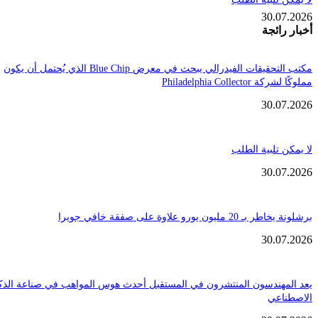
30.
ائجة
مكتب التحقيقات الفيدرالي يبحث في معرض Blue Chip الذي يُحتمل أن يكون
Philadelphia Coll
30.
تلبية الطلب
30.
ن يورو علاوة على صفقة خافي جويرا
30.
هندسون المنتشرون في المستقبل أحدث هوس المواهب في صناعة الذكاء
عي