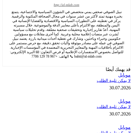
http://al-mlab.com
ل الصوفي صحفي يمني متخصص في الشؤون السياسية والاجتماعية، يتمتع
رة مهنية تمتد لأكثر من عشر سنوات في مجال الصحافة المكتوبة والرقمية.
كز في تغطيته على التطورات السياسية والاقتصادية والقضايا الإنسانية في
يمن والمنطقة، مع الالتزام بأعلى معايير الدقة والموضوعية. خلال مسيرته
مهنية، أعدّ تقارير إخبارية وتحقيقات صحفية معمّقة، وقدم تحليلات سياسية
ُشرت عبر منصات إعلامية محلية وعربية. كما أجرى مقابلات مع مسؤولين
وميين وخبراء وباحثين، وشارك في تغطية أحداث ميدانية بارزة. يعتمد نبيل
في في عمله على مصادر موثوقة وآليات تحقق دقيقة، مع حرص مستمر على
تزام بأخلاقيات المهنة والمعايير التحريرية المعتمدة في المؤسسات الإخبارية.
اصل بخصوص الاستفسارات الإعلامية أو فرص التعاون: 📧 البريد الإلكتروني:
bahti@al-mlab.com
📞 الهاتف: +967 78 129 7706
 أيضًا
تلبية الطلب
30.
تلبية الطلب
30.
تلبية الطلب