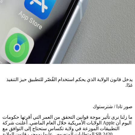
نون الولاية الذي يحكم استخدام القُصّر للتطبيق حيز التنفيذ
دا / شترستوك
 نرى تأثير موجة قوانين التحقق من العمر التي أقرتها حكومات
الولايات الأمريكية خلال العام الماضي. أعلنت شركة Apple اليوم أن
التطبيقات الموزعة في ولاية تكساس ستحتاج إلى التوافق مع
المتطلبات المنصوص عليها بموجب قانون الولاية SB 2420.