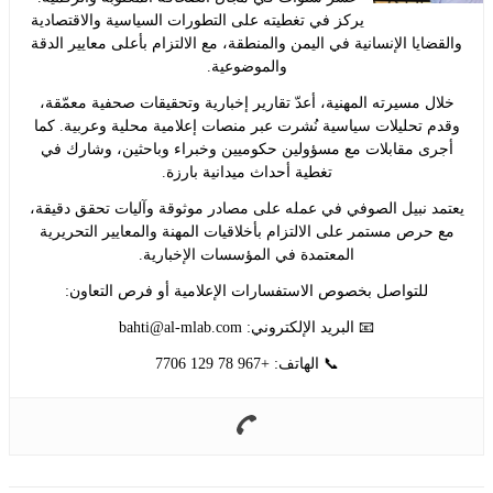
يركز في تغطيته على التطورات السياسية والاقتصادية
ايا الإنسانية في اليمن والمنطقة، مع الالتزام بأعلى معايير الدقة
والموضوعية.
ل مسيرته المهنية، أعدّ تقارير إخبارية وتحقيقات صحفية معمّقة،
 تحليلات سياسية نُشرت عبر منصات إعلامية محلية وعربية. كما
ى مقابلات مع مسؤولين حكوميين وخبراء وباحثين، وشارك في
تغطية أحداث ميدانية بارزة.
د نبيل الصوفي في عمله على مصادر موثوقة وآليات تحقق دقيقة،
حرص مستمر على الالتزام بأخلاقيات المهنة والمعايير التحريرية
المعتمدة في المؤسسات الإخبارية.
للتواصل بخصوص الاستفسارات الإعلامية أو فرص التعاون:
📧 البريد الإلكتروني:
bahti@al-mlab.com
📞 الهاتف: +967 78 129 7706