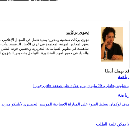
نجوى بركات
نجوى بركات صحفية ومحررة يمنية تعمل في المجال الإعلامي منذ 
وفق المعايير المهنية المعتمدة في غرف الأخبار الرقمية. بدأت
ساهمت في تطوير السياسات التحريرية وتحسين جودة النشر، مع 
والحياد في جميع المواد المنشورة. للتواصل بخصوص الشؤون التح
قد يهمك أيضًا
رياضة
برشلونة يخاطر بـ 20 مليون يورو علاوة على صفقة خافي جويرا
رياضة
هدف لوكمان يسلط الضوء على المباراة الافتتاحية للموسم التحضيري لأتلتيكو مدريد
لا يمكن تلبية الطلب