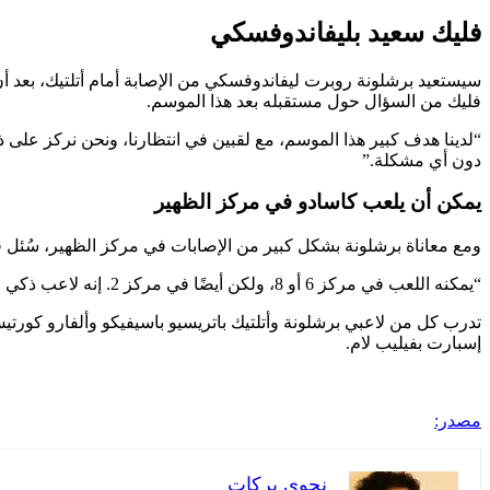
فليك سعيد بليفاندوفسكي
سيستعيد برشلونة روبرت ليفاندوفسكي من الإصابة أمام أتلتيك، بعد أ
فليك من السؤال حول مستقبله بعد هذا الموسم.
دون أي مشكلة.”
يمكن أن يلعب كاسادو في مركز الظهير
ومع معاناة برشلونة بشكل كبير من الإصابات في مركز الظهير، سُئل فل
“يمكنه اللعب في مركز 6 أو 8، ولكن أيضًا في مركز 2. إنه لاعب ذكي وماهر للغاية وأنا سعيد بوجوده.”
تدرب كل من لاعبي برشلونة وأتلتيك باتريسيو باسيفيكو وألفارو كورت
إسبارت بفيليب لام.
مصدر:
نجوى بركات