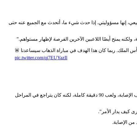
لطبيعي، إنها مسؤوليتي. إذا حدث شيء ما، أتحدث مع الجميع عنه حتى
ولكنه يمنح أيضًا اللاعبين الآخرين الفرصة لإظهار مستواهم.”
pic.twitter.com/qi7EUYazIl
كان هناك قلق خاص بشأن وضع بيدري جونزاليس بعد المباراة ضد أتلتيكو. كان لاعب جزر الكناري يبدأ أول مباراة له بعد غيابه لمدة شهر بسبب الإصابة، ولعب 90 دقيقة كاملة، لكنه كان يتراجع في المراحل
رى كيف يدار الأمر”.