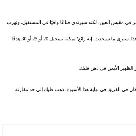
 في مقبس العين، لكنه سيرتدي قناعًا واقيًا في المستقبل. وتهرب
“لدينا هدف كبير هذا الموسم، مع لقبين في انتظارنا، ونحن نركز على ذلك. سنرى ما سيحدث بعد ذلك. نحن سعداء جدًا بروبرت؛ يمكنه اللعب غدًا. سنرى ما سيحدث. إنه رائع؛ يمكنه تسجيل 20 أو 25 أو 30 هدفًا
 الظهير الأيمن في ذهن فليك.
ن في الفريق في نهاية هذا الأسبوع. ذهب فليك إلى حد مقارنة