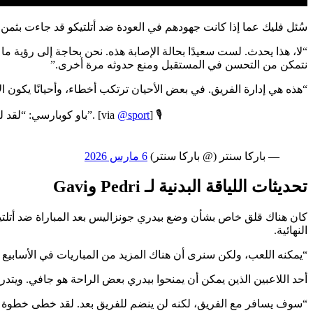
سُئل فليك عما إذا كانت جهودهم في العودة ضد أتلتيكو قد جاءت بثمن
“لا، هذا يحدث. لست سعيدًا بحالة الإصابة هذه. نحن بحاجة إلى رؤية ما
نتمكن من التحسن في المستقبل ومنع حدوثه مرة أخرى.”
“هذه هي إدارة الفريق. في بعض الأحيان ترتكب أخطاء، وأحيانًا يكون 
] 🎙️
@sport
🚨 باو كوبارسي: “لقد لعبنا مباراة مذهلة ضد أتلتيكو مدريد. كنا على وشك الوصول إلى نهائي كأس الملك. ربما كان هذا الهدف في مباراة الذهاب سيساعدنا”. [via
— باركا سنتر (@ باركا سنتر)
6 مارس 2026
تحديثات اللياقة البدنية لـ Pedri وGavi
النهائية.
“يمكنه اللعب، ولكن سنرى أن هناك المزيد من المباريات في الأسابيع الم
أحد اللاعبين الذين يمكن أن يمنحوا بيدري بعض الراحة هو جافي. ويتدرب اللاعب البالغ من العمر 21 عامًا الآن مع 
“سوف يسافر مع الفريق، لكنه لن ينضم للفريق بعد. لقد خطى خطوة أخرى