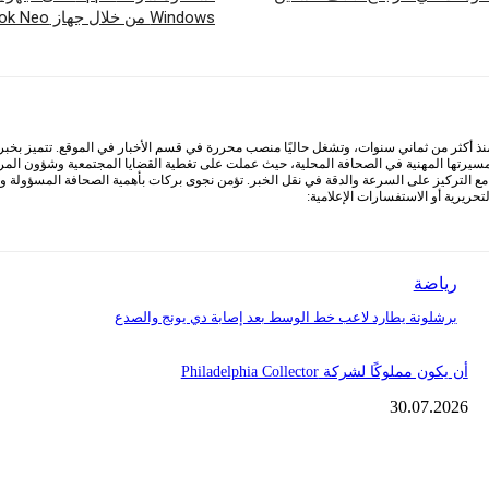
Windows من خلال جهاز MacBook Neo بسعر 599 دولارًا
أكثر من ثماني سنوات، وتشغل حاليًا منصب محررة في قسم الأخبار في الموقع. تتميز بخبرة وا
 مسيرتها المهنية في الصحافة المحلية، حيث عملت على تغطية القضايا المجتمعية وشؤون المرأ
التركيز على السرعة والدقة في نقل الخبر. تؤمن نجوى بركات بأهمية الصحافة المسؤولة ودور
ريرية أو الاستفسارات الإعلامية:
رياضة
برشلونة يطارد لاعب خط الوسط بعد إصابة دي يونج والصدع
أن يكون مملوكًا لشركة Philadelphia Collector
30.07.2026