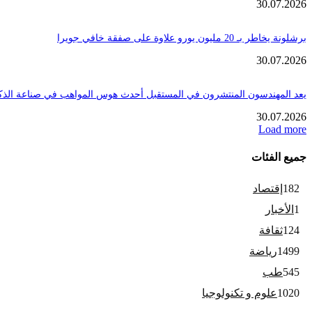
30.07.2026
برشلونة يخاطر بـ 20 مليون يورو علاوة على صفقة خافي جويرا
30.07.2026
يعد المهندسون المنتشرون في المستقبل أحدث هوس المواهب في صناعة الذك
30.07.2026
Load more
جميع الفئات
182
إقتصاد
1
الأخبار
124
ثقافة
1499
رياضة
545
طب
1020
علوم و تكنولوجيا