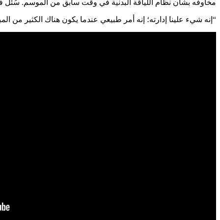
مخاوفه بشأن نظام اللياقة البدنية في وقت سابق من الموسم. سُئل ف
“إنه شيء علينا إدارته؛ إنه أمر طبيعي عندما يكون هناك الكثير من المب