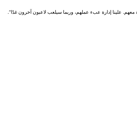
رة معهم. علينا إدارة عبء عملهم، وربما سيلعب لاعبون آخرون غدًا”.