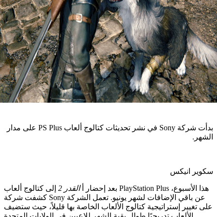
بدأت شركة Sony في نشر تحديثات كتالوج ألعاب PS Plus على مدار
انيكس
بعد إحضار أ
القدر 2
إلى كتالوج ألعاب PlayStation Plus هذا الأسبوع،
كشفت شركة Sony عن باقي الإضافات لشهر يونيو. تعمل الشركة
ير إستراتيجية كتالوج الألعاب الخاصة بها قليلاً، حيث ستضيف
لألعاب تدريجيًا طوال بقية الشهر للاعبين في الولايات المتحدة