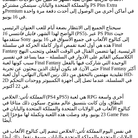
والمملكة المتحدة واليابان. سيتمكن مشتركو PS Plus Extra
وPremium في أماكن أخرى من الوصول إلى أحدث دفعة مرة واحدة
في 16 يونيو.
سيحتاج الجميع إلى الانتظار بضعة أيام للعب العنوان الرئيسي
(PS5)، عبر PS Plus حيث
الواضح لهذا الشهر،
فاينل فانتسي 16
ستقدمها Sony إلى كتالوج الألعاب في جميع الأسواق في 16 يونيو.
هذه هي أول لعبة تقمص أدوار كاملة الحركة في سلسلة Final
Fantasy الرئيسية. إنها تتضمن القتال في الوقت الفعلي وتتجنب النهج
سيكي القائم على الأدوار في السلسلة – مما يساعد في تفسير
سبب كونها لعبة Final Fantasy الوحيدة التي شاركت فيها بالفعل
حتى الآن). قد يكون أولئك الذين يبحثون عن تجربة Final Fantasy أكثر
قليدية مهتمين بالتحقق من ذلك
رنين الخيال النهائي
، أول لعبة HD-
2D في السلسلة، عندما تصل إلى أجهزة الكمبيوتر ووحدات التحكم
في 22 أكتوبر.
(PS4 وPS5) هي لعبة RPG أخرى واسعة
المملكة تأتي: الخلاص
لنطاق، وإن كانت بتنسيق عالم مفتوح. سيكون ذلك متاحًا في
ج الألعاب في الولايات المتحدة والمملكة المتحدة واليابان في
23 يونيو. وقد وصلت هذه اللعبة وتكملة لها مؤخرًا إلى Game Pass
أيضًا.
فس اليوم
المملكة تأتي: الخلاص
تنضم إلى كتالوج الألعاب في
يات المتحدة والمملكة المتحدة واليابان، وسوف تفعل ذلك أيضًا