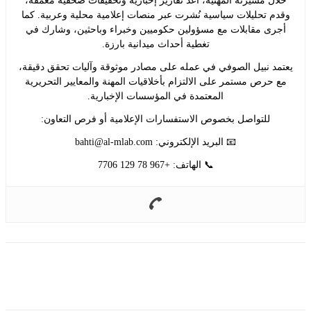
ل مسيرته المهنية، أعدّ تقارير إخبارية وتحقيقات صحفية معمّقة،
 تحليلات سياسية نُشرت عبر منصات إعلامية محلية وعربية. كما
ى مقابلات مع مسؤولين حكوميين وخبراء وباحثين، وشارك في
تغطية أحداث ميدانية بارزة.
د نبيل الصوفي في عمله على مصادر موثوقة وآليات تحقق دقيقة،
حرص مستمر على الالتزام بأخلاقيات المهنة والمعايير التحريرية
المعتمدة في المؤسسات الإخبارية.
للتواصل بخصوص الاستفسارات الإعلامية أو فرص التعاون:
📧 البريد الإلكتروني:
bahti@al-mlab.com
📞 الهاتف: +967 78 129 7706