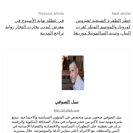
Previous article
Nex
طفرة الصيفية لفيروس
في عطلة نهاية الأسبوع في
 والموسم المبكر لغرب
معرض لندن، يحارب التجار رواية
تنبيه السالمونيلا مورينغا
تراجع المدينة
نبيل الصوفي
http://al-mlab.com
ل الصوفي صحفي يمني متخصص في الشؤون السياسية والاجتماعية، يتمتع
رة مهنية تمتد لأكثر من عشر سنوات في مجال الصحافة المكتوبة والرقمية.
كز في تغطيته على التطورات السياسية والاقتصادية والقضايا الإنسانية في
يمن والمنطقة، مع الالتزام بأعلى معايير الدقة والموضوعية. خلال مسيرته