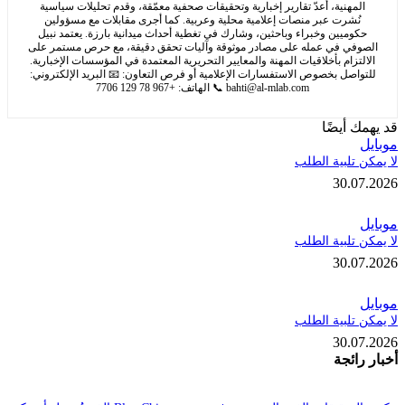
مهنية، أعدّ تقارير إخبارية وتحقيقات صحفية معمّقة، وقدم تحليلات سياسية
ُشرت عبر منصات إعلامية محلية وعربية. كما أجرى مقابلات مع مسؤولين
وميين وخبراء وباحثين، وشارك في تغطية أحداث ميدانية بارزة. يعتمد نبيل
في في عمله على مصادر موثوقة وآليات تحقق دقيقة، مع حرص مستمر على
تزام بأخلاقيات المهنة والمعايير التحريرية المعتمدة في المؤسسات الإخبارية.
اصل بخصوص الاستفسارات الإعلامية أو فرص التعاون: 📧 البريد الإلكتروني:
bahti@al-mlab.com
📞 الهاتف: +967 78 129 7706
 أيضًا
تلبية الطلب
30.
تلبية الطلب
30.
تلبية الطلب
30.
ائجة