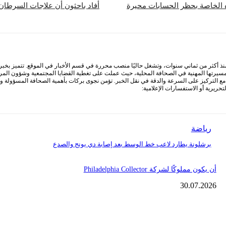
أفاد باحثون أن علاجات السرطان ا
أكثر من ثماني سنوات، وتشغل حاليًا منصب محررة في قسم الأخبار في الموقع. تتميز بخبرة وا
 مسيرتها المهنية في الصحافة المحلية، حيث عملت على تغطية القضايا المجتمعية وشؤون المرأ
التركيز على السرعة والدقة في نقل الخبر. تؤمن نجوى بركات بأهمية الصحافة المسؤولة ودور
ريرية أو الاستفسارات الإعلامية:
رياضة
برشلونة يطارد لاعب خط الوسط بعد إصابة دي يونج والصدع
أن يكون مملوكًا لشركة Philadelphia Collector
30.07.2026