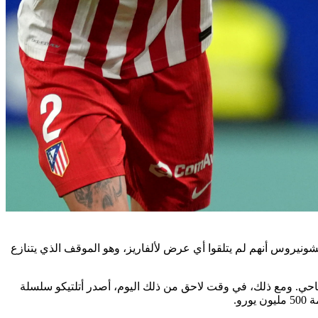
ولشونيروس أنهم لم يتلقوا أي عرض لألفاريز، وهو الموقف الذي يتنازع
ضًا لأتلتيكو مدريد بقيمة 100 مليون يورو لضم ألفاريز كعرض افتتاحي. ومع ذلك، في وقت لاحق من ذلك اليوم، أصدر أتلتيكو سلسلة
و.