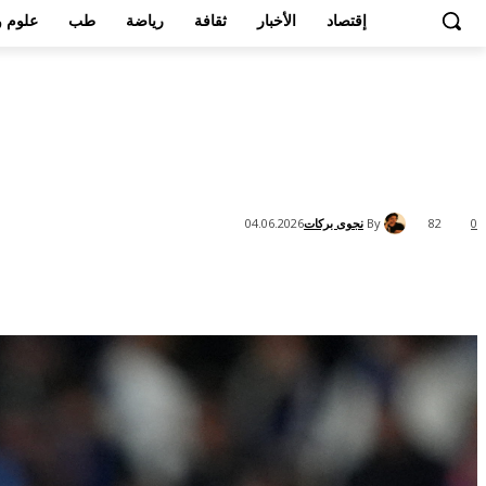
إقتصاد
الأخبار
ثقافة
رياضة
طب
علوم و
By
نجوى بركات
04.06.2026
82
0
Share