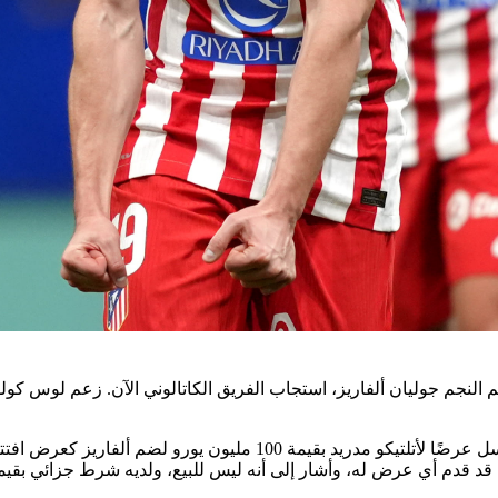
اجم النجم جوليان ألفاريز، استجاب الفريق الكاتالوني الآن. زعم لوس ك
يوم الجمعة، أفادت مجموعة واسعة من وسائل الإعلام أن برشلونة أرسل عر
أي عرض له، وأشار إلى أنه ليس للبيع، ولديه شرط جزائي بقيمة 500 مليون يور