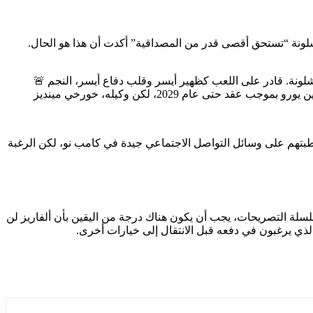
معة. ويقولون إن مصادر النادي في برشلونة “تستحق أقصى قدر من المصداقية” أكدت أن هذا هو الحال.
🚨 ظهر المعجزة الدفاعية لفريق راسينغ دي سانتاندير، خورخي ساليناس، البالغ من العمر 19 عامًا، كهدف منخفض التكلفة لنادي برشلونة. قادر على اللعب كظهير أيسر وقلب دفاع أيسر، النجم
بتهم على وسائل التواصل الاجتماعي جيدة في كامب نو، لكن الرغبة
سلسلة التصريحات، يجب أن يكون هناك درجة من اليقين بأن ألفاريز لن
الذي يرغبون في دفعه قبل الانتقال إلى خيارات أخرى.