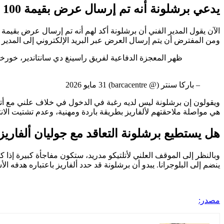
يدعي برشلونة أنه تم إرسال عرض بقيمة 100 مليون يورو لجوليان ألفاريز
ومن المفترض أن يتم إرسال العرض عبر البريد الإلكتروني إلى المدير الر
– باركا سنتر (@ barcacentre) 31 مايو 2026
ويقولون إن برشلونة ليس لديه رغبة في الدخول في خلاف علني مع أتل
هي مواصلة ملاحقتهم لألفاريز بطريقة باردة ومهنية، وعدم تشتيت الانت
هل يستطيع برشلونة التعاقد مع جوليان ألفاريز
وبالنظر إلى الموقف العلني لأتلتيكو مدريد، ستكون مفاجأة كبيرة إذا
ينضم إلى البلوجرانا. يبدو أن برشلونة قد حدد ألفاريز باعتباره هدف
مصدر: