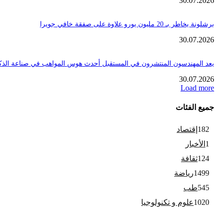
30.07.2026
برشلونة يخاطر بـ 20 مليون يورو علاوة على صفقة خافي جويرا
30.07.2026
يعد المهندسون المنتشرون في المستقبل أحدث هوس المواهب في صناعة الذك
30.07.2026
Load more
جميع الفئات
182
إقتصاد
1
الأخبار
124
ثقافة
1499
رياضة
545
طب
1020
علوم و تكنولوجيا