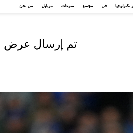
 تكنولوجيا
فن
مجتمع
منوعات
موبايل
من نحن
تم إرسال عرض ألفاريز بق