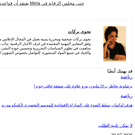
حتى مجلس الرقابة في Meta يعتقد أن قواعده الخاصة بحظر الحسابات محيرة
نجوى بركات
نجوى بركات صحفية ومحررة يمنية تعمل في المجال الإعلامي منذ 
وفق المعايير المهنية المعتمدة في غرف الأخبار الرقمية. بدأت
ساهمت في تطوير السياسات التحريرية وتحسين جودة النشر، مع 
والحياد في جميع المواد المنشورة. للتواصل بخصوص الشؤون التح
قد يهمك أيضًا
رياضة
برشلونة يخاطر بـ 20 مليون يورو علاوة على صفقة خافي جويرا
رياضة
هدف لوكمان يسلط الضوء على المباراة الافتتاحية للموسم التحضيري لأتلتيكو مدريد
لا يمكن تلبية الطلب