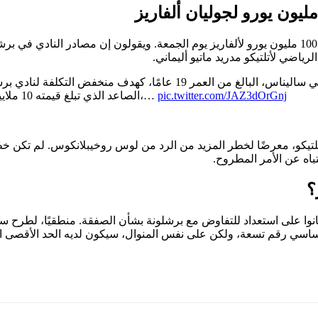
الآن يقول المدير الفني أن برشلونة أكد لهم أنه تم إرسال عرض بقيمة 100 مليون يورو لألفاريز يوم الج
ياضي لأتلتيكو مدريد ماتيو أليماني.
pic.twitter.com/JAZ3dOrGnj
الصاعد الذي تبلغ قيمته 10 ملايين يورو بموجب عقد حتى عام 2029، لكن وكيله، خورخي مينديز،…
تيكو، معرضًا لخطر المزيد من الرد من لوس روخيبلانكوس. لم تكن خط
باه عن الأمر المطروح.
؟
 كانوا على استعداد للتفاوض مع برشلونة بشأن الصفقة. منطقيًا، لطرح 
ه الأساسي رقم تسعة، ولكن على نفس المنوال، سيكون لديه الحد الأقصى 