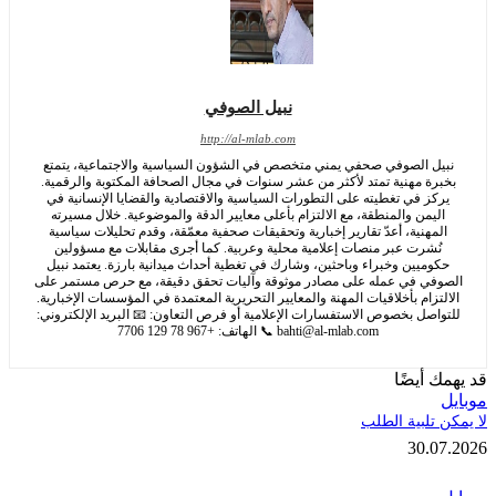
نبيل الصوفي
http://al-mlab.com
ل الصوفي صحفي يمني متخصص في الشؤون السياسية والاجتماعية، يتمتع
رة مهنية تمتد لأكثر من عشر سنوات في مجال الصحافة المكتوبة والرقمية.
كز في تغطيته على التطورات السياسية والاقتصادية والقضايا الإنسانية في
يمن والمنطقة، مع الالتزام بأعلى معايير الدقة والموضوعية. خلال مسيرته
مهنية، أعدّ تقارير إخبارية وتحقيقات صحفية معمّقة، وقدم تحليلات سياسية
ُشرت عبر منصات إعلامية محلية وعربية. كما أجرى مقابلات مع مسؤولين
وميين وخبراء وباحثين، وشارك في تغطية أحداث ميدانية بارزة. يعتمد نبيل
في في عمله على مصادر موثوقة وآليات تحقق دقيقة، مع حرص مستمر على
تزام بأخلاقيات المهنة والمعايير التحريرية المعتمدة في المؤسسات الإخبارية.
اصل بخصوص الاستفسارات الإعلامية أو فرص التعاون: 📧 البريد الإلكتروني:
bahti@al-mlab.com
📞 الهاتف: +967 78 129 7706
 أيضًا
تلبية الطلب
30.