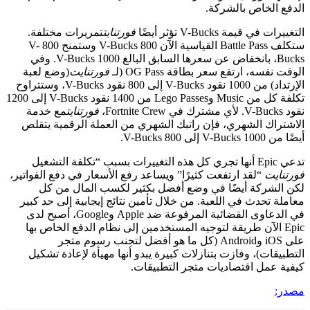
لخاص بالشركة.
قيمة V-Bucks تؤثر أيضًا
فورتنايت
تمريرات مختلفة.
ستكلف Battle Pass القياسية الآن 800 V-Bucks وستمنح 800 V-
Bucks، بانخفاض عن سعرها السابق البالغ 1000 V-Bucks. وفي
ه، ارتفع سعر بطاقة OG Pass (لـ
فورتنايت
(وضع لعبة
الإرتداد) من 1000 نقود V-Bucks إلى 800 نقود V-Bucks، وستتراوح
تكلفة كل من Music وLego Passes من 1400 نقود V-Bucks إلى 1200
فورتنايت
مع خدمة
ك الشهري، فإن راتبك الشهري من العملة الرقمية يتقلص
V-Bucks.
ت
“لقد ارتفعت كثيرًا” ويساعد رفع الأسعار في دفع الفواتير،
شركة أيضًا في وضع أفضل بكثير لكسب المال من كل
تحدث في اللعبة. من خلال تأمين نتائج إيجابية إلى حد كبير
في الدعاوى القضائية المرفوعة ضد Apple وGoogle، أصبح لدى
E الآن طريقة لتوجيه المستخدمين إلى نظام الدفع الخاص بها
على iOS وAndroid (كل ما هو أفضل لتجنب رسوم متجر
ات)، وفازت بتنازلات كبيرة يبدو أنها مهيأة لإعادة تشكيل
مل اقتصاديات متجر التطبيقات.