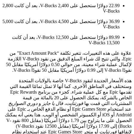
22.99 دولارًا ستحصل على 2,400 V-Bucks، بعد أن كانت 2,800
V-Buck
36.99 دولارًا ستحصل على 4,500 V-Bucks، بعد أن كانت 5,000
V-Buck
89.99 دولارًا ستحصل على 12,500 V-Bucks، بعد أن كانت
13,500 V-Buc
علاوة على هذه التغييرات، تتغير تكلفة “Exact Amount Pack” من
Epic، والتي تتيح لك شراء المبلغ الدقيق من نقود V-Bucks اللازمة
لإكمال عملية شراء معينة، من حوالي 0.50 دولارًا أمريكيًا مقابل 50
هذه الأسعار الجديدة لنقود V-Bucks خاصة بالولايات المتحدة
 في المناطق الأخرى. كما أنها لا تمثل تمامًا القيمة التي
تقدمها Epic مع كل عملية شراء. كجزء من برنامج Epic Rewards
الخاص بالشركة، يمكنك الحصول على 20 بالمائة من قيمة
يات التي قمت بها
فورتنايت، فال يا جايز
و
دوري الصواريخ
عند استخدام Epic Games Store أو نظام الدفع الخاص بـ Epic على
Android أو iOS أو الكمبيوتر الشخصي أو الويب. هذا يعني أنه يمكنك
الحصول على ما يتراوح بين 1.79 دولارًا أمريكيًا (مقابل 800 نقود V-
Bucks) إلى 17.99 دولارًا أمريكيًا (مقابل 12500 نقود V-Bucks)
فورتنايت
أو متجر Epic Games Store عند استخدام نظام