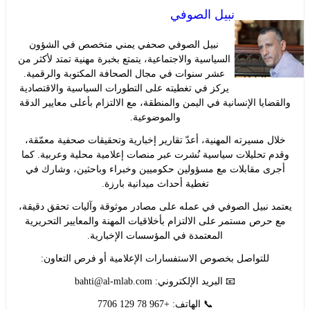
نبيل الصوفي
نبيل الصوفي صحفي يمني متخصص في الشؤون
السياسية والاجتماعية، يتمتع بخبرة مهنية تمتد لأكثر من
عشر سنوات في مجال الصحافة المكتوبة والرقمية.
يركز في تغطيته على التطورات السياسية والاقتصادية
ايا الإنسانية في اليمن والمنطقة، مع الالتزام بأعلى معايير الدقة
والموضوعية.
ل مسيرته المهنية، أعدّ تقارير إخبارية وتحقيقات صحفية معمّقة،
 تحليلات سياسية نُشرت عبر منصات إعلامية محلية وعربية. كما
ى مقابلات مع مسؤولين حكوميين وخبراء وباحثين، وشارك في
تغطية أحداث ميدانية بارزة.
د نبيل الصوفي في عمله على مصادر موثوقة وآليات تحقق دقيقة،
حرص مستمر على الالتزام بأخلاقيات المهنة والمعايير التحريرية
المعتمدة في المؤسسات الإخبارية.
للتواصل بخصوص الاستفسارات الإعلامية أو فرص التعاون:
📧 البريد الإلكتروني:
bahti@al-mlab.com
📞 الهاتف: +967 78 129 7706