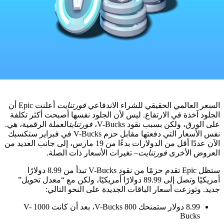
لعالمي الحقيقي للشراء الاندفاعي
فورتنايت
أعلنت Epic أن
آخذة في الارتفاع. ليس لأن الجلود نفسها أصبحت أكثر تكلفة
ق، ولكن بسبب نقود V-Bucks،
فورتنايت
العملة الرقمية، هي.
نفس الأسعار التي دفعتها مقابل حزم V-Bucks في فبراير ستكسبك
الآن عددًا أقل من الدولارات بدءًا من 19 مارس، إلى جانب العديد من
 الأخرى
فورتنايت
– تغيرات الأسعار ذات الصلة.
ستظل Epic تقدم حزمًا من نقود V-Bucks تبدأ من 8.99 دولارًا
أمريكيًا وتصل إلى 89.99 دولارًا أمريكيًا، ولكن مع “معدل تحويل”
توزعت أسعار الباقات الجديدة على النحو التالي:
8.99 دولار ستمنحك 800 V-Bucks، بعد أن كانت 1000 V-
Buck