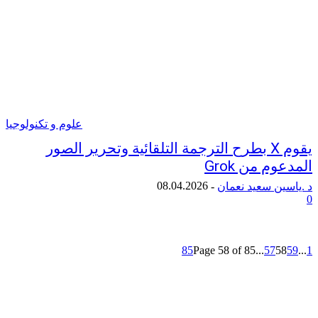
علوم و تكنولوجيا
يقوم X بطرح الترجمة التلقائية وتحرير الصور
 من Grok
08.04.2026
ن سعيد نعمان
-
85
Page 58 of 85
...
57
5