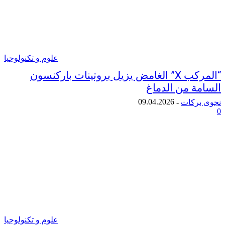
علوم و تكنولوجيا
“المركب X” الغامض يزيل بروتينات باركنسون
ة من الدماغ
09.04.2026
ركات
-
علوم و تكنولوجيا