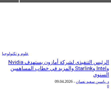
علوم و تكنولوجيا
الرئيس التنفيذي لشركة أمازون يستهدف Nvidia
وIntel وStarlink والمزيد في خطاب المساهمين
ي
09.04.2026
ن سعيد نعمان
-