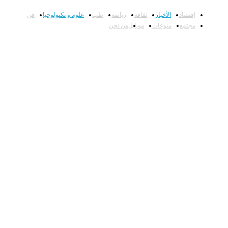
إقتصاد
الأخبار
ثقافة
رياضة
طب
علوم و تكنولوجيا
فن
مجتمع
منوعات
موبايل
من نحن