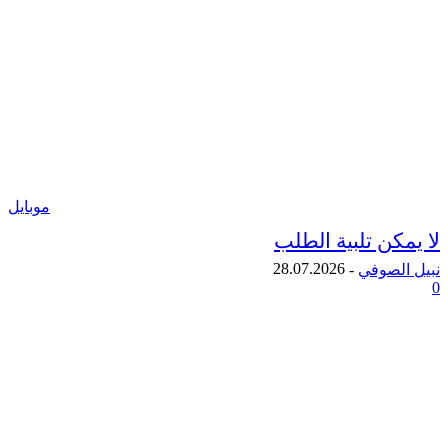
موبايل
ن تلبية الطلب
28.07.2026
لصوفي
-