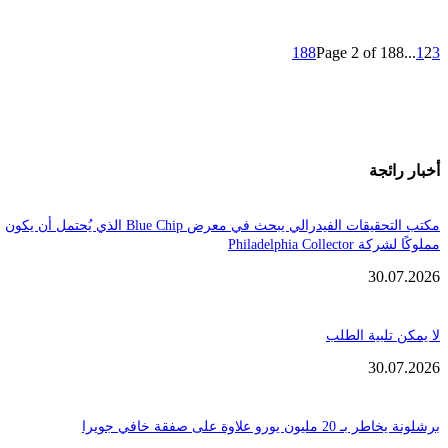
188
Page 2 of 1
ائجة
مكتب التحقيقات الفيدرالي يبحث في معرض Blue Chip الذي يُحتمل أن يكون
Philadelphia Coll
30.
تلبية الطلب
30.
ن يورو علاوة على صفقة خافي جويرا