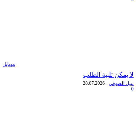
موبايل
ن تلبية الطلب
28.07.2026
لصوفي
-