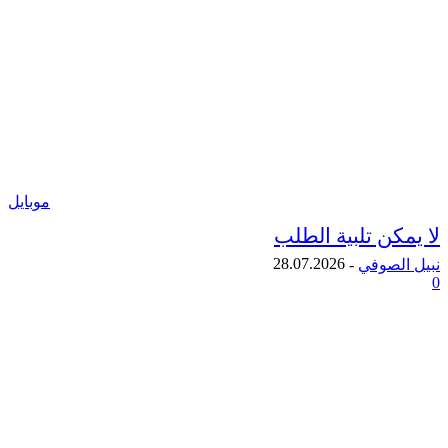
موبايل
ن تلبية الطلب
28.07.2026
لصوفي
-