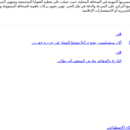
 مسيرتها المهنية في الصحافة المحلية، حيث عملت على تغطية القضايا المجتمعية وشؤون المرأ
التركيز على السرعة والدقة في نقل الخبر. تؤمن نجوى بركات بأهمية الصحافة المسؤولة ودور
ريرية أو الاستفسارات الإعلامية:
فن
ا
آلان ميشيلسون يضع تركيبًا ضخمًا للمحار في جزيرة جفرنرز
فن
التاريخ والحقائق وقرض المتحف البريطاني
اء الاصطناعي