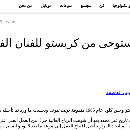
 تكنولوجيا
فن
مجتمع
منوعات
موبايل
من نحن
Home
ال
مستوحى من كريستو للفنان ال
جين كلود عام 1985
ملفوفة بونت نيوف
وبحسب ما ورد تم تأجيله ب
“تم اتخاذ القرار بتأجيل ا