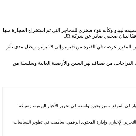
الباريسي البالغ من العمر 419 عامًا والذي تم تصميمه ليبدو وكأنه نتوء صخري للمحاجر التي تم استخراج الحجارة منها
فقًا لبيان صحفي صادر عن شركة JR.
يتضمن العمل القابل للنفخ عنصرًا صوتيًا أنشأه توماس بانجالتر، أحد العقول المدبرة لثنائي الموسيقى الإلكترونية الفرنسي Daft Punk، وكان من المقرر عرضه في الفترة من 6 يونيو إلى 28 يونيو. ويظل مدى تأثر
لى الأقدام أو ركوب الدراجات، من ضفاف نهر السين والأرصفة العالية وسلسلة من
ي الموقع. تتميز بخبرة واسعة في تحرير الأخبار اليومية، وصياغة
التحرير الإخباري وإدارة المحتوى الرقمي. ساهمت في تطوير السياسات