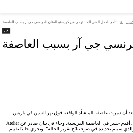
أخبار
فن
تأخر العمل الفني المستوحى من كريستو للفنان الفرنسي جي آر بسبب العاصفة
فن
فرنسي جي آر بسبب العاصفة
عد أن دمرت عاصفة المنشأة الواقعة فوق نهر السين في باريس.
كما ذكرت يورونيوز، تم تأجيل الافتتاح المقرر في نهاية هذا الأسبوع إلى تاريخ غير محدد بعد أن شوهت الرياح العاتية جزءًا من العمل الفني على أقدم جسر في العاصمة الفرنسية. وجاء في بيان صادر عن Atelier
فتتاح العمل إلى موعد ما بعد 6 يونيو المقبل، والذي سيتم تحديده في ضوء نتائج تقرير الحالة”. ويجري حاليًا تقييم