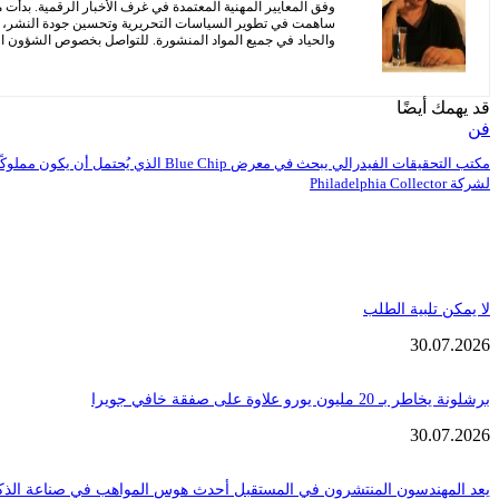
وفق المعايير المهنية المعتمدة في غرف الأخبار الرقمية. بدأت
ساهمت في تطوير السياسات التحريرية وتحسين جودة النشر، مع 
والحياد في جميع المواد المنشورة. للتواصل بخصوص الشؤون التح
قد يهمك أيضًا
فن
مكتب التحقيقات الفيدرالي يبحث في معرض Blue Chip الذي يُحتمل أن يكون مملوكً
لشركة Philadelphia Collector
لا يمكن تلبية الطلب
30.07.2026
برشلونة يخاطر بـ 20 مليون يورو علاوة على صفقة خافي جويرا
30.07.2026
يعد المهندسون المنتشرون في المستقبل أحدث هوس المواهب في صناعة الذك