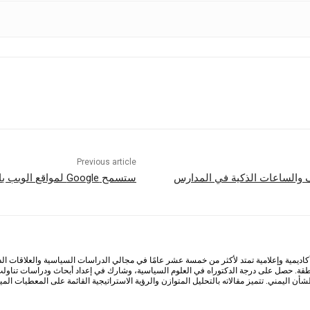
Previous article
تف والساعات الذكية في المدارس
ستسمح Google لمواقع الويب باستبعاد نفسها من نتائج بحث الذكاء الاصطناعي
كاديمية وإعلامية تمتد لأكثر من خمسة عشر عامًا في مجالي الدراسات السياسية والعلاقات ا
طقة. حصل على درجة الدكتوراه في العلوم السياسية، وشارك في إعداد أبحاث ودراسات تناولت
أن اليمني. تتميز مقالاته بالتحليل المتوازن والرؤية الاستراتيجية القائمة على المعطيات الم