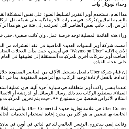
وحذاء لوبوتان واحد.
هذا العام، تستخدم أوبر التقرير لتسليط الضوء على نفس المشكلة القد
بالنسبة للملايين) تُركت في سيارات الأجرة الآلية على شبكة نقل الر
الرأس، إلى جانب بعض العناصر التي انحرفت إلى فئة من هو هذا الراكب: مجموعة من أطقم الأسنان، وحقيبة “ot Dads
وراء هذه القائمة المسلية توجد فرصة عمل، وإن كانت صغيرة. حتى في م
خلف عجلة القيادة.
إعدادها بالفعل لإعادة توحيد الركاب مع أغراضهم المفقودة، بما في ذلك لعبة اليويو التي يبلغ وزنها 15 رطلاً، وبطة رخامية
عندما ينسى راكب أوبر متعلقاته في سيارة أجرة آلية، فإن عملية استع
استلام الأغراض شخصيًا من مستودع AV، حيث يتم تخزين المركبات وصيانتها.
الخاصة بها تتضمن ما هو أكثر من مجرد إعادة استخدام الخدمات الحالي
وقالت إيمي ساتروم، الرئيس العالمي للدعم الذاتي في أوبر، في بيان: