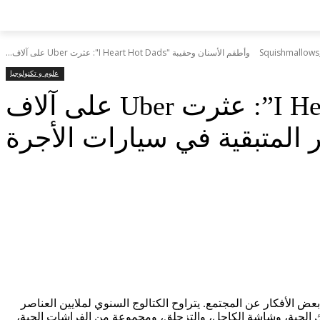
Squishmallows وأطقم الأسنان وحقيبة "I Heart Hot Dads": عثرت Uber على آلاف...
علوم و تكنولوجيا
Squishmallows وأطقم الأسنان وحقيبة “I Heart Hot Dads”: عثرت Uber على آلاف
 المتبقية في سيارات الأجرة
 الأفكار عن المجتمع. يتراوح الكتالوج السنوي لملايين العناصر
ماك الحية، وشاشة الكاحل، والتزحلق، ومجموعة من الفراشات الحية،