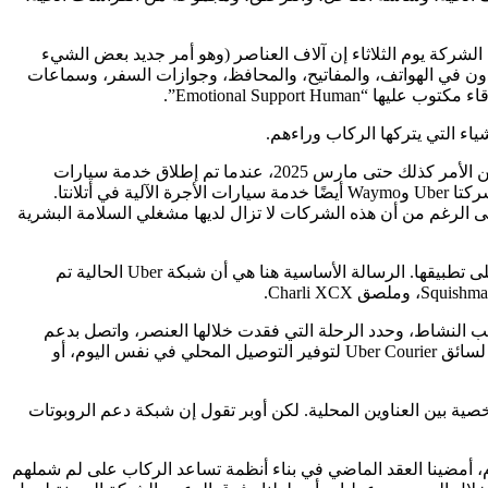
الشركة يوم الثلاثاء إن آلاف العناصر (وهو أمر جديد بعض الشيء
تادون في الهواتف، والمفاتيح، والمحافظ، وجوازات السفر، وسماعات
اء التي يتركها الركاب وراءهم.
أمضت شركة أوبر السنوات العديدة الماضية في عقد العشرات من الشراكات مع شركات تكنولوجيا المركبات ذاتية القيادة (AV). ولكن لم يكن الأمر كذلك حتى مارس 2025، عندما تم إطلاق خدمة سيارات
الأجرة الآلية “Waymo on Uber” في أوستن، حيث بدأت العجلات التجارية في أعمال المركبات المستقلة في الدوران. ومنذ ذلك الحين، بدأت شركتا Uber وWaymo أيضًا خدمة سيارات الأجرة الآلية في أتلانتا.
مستقلة إلى تطبيقها في العام الماضي، بما في ذلك Motional في لاس فيغاس وAvride في دالاس، على الرغم من أن هذه الشركات لا تزال لديها مشغلي السلامة البشرية
إن قيام شركة Uber بالفعل بتسجيل الآلاف من العناصر المفقودة خلال 12 شهرًا فقط يعطي فكرة عن عدد رحلات robotaxi التي تم إكمالها على تطبيقها. الرسالة الأساسية هنا هي أن شبكة Uber الحالية تم
ويب النشاط، وحدد الرحلة التي فقدت خلالها العنصر، واتصل بدعم
العملاء. يستطيع الركاب بعد ذلك إرسال الرسائل أو الدردشة أو الاتصال بوكيل الدعم. إذا تم تحديد موقع العنصر، فلديك خياران: دفع 15 دولارًا لسائق Uber Courier لتوفير التوصيل المحلي في نفس اليوم، أو
محت للمستخدمين بإرسال الطرود والعناصر الشخصية بين العناوين المحلية. لكن أوبر تقول إن شبكة دعم الروبوتات
م، أمضينا العقد الماضي في بناء أنظمة تساعد الركاب على لم شملهم