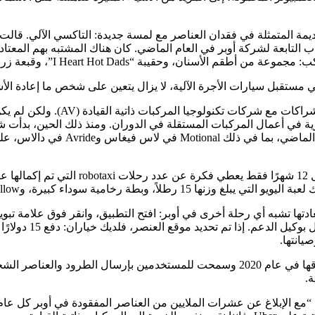
يمة المتمثلة في فقدان العناصر مع لمسة جديدة: التاكسي الآلي. قالت 
كاب التابعة لشركة أوبر في العام الماضي. كان هناك المشتبه بهم المع
I Heart H”، وقبعة زرقاء مكتوب عليها “Emotional Support Human”.
ستقبل سيارات الأجرة الآلية، لا يزال يتعين على شخص ما إعادة الأشي
أضافت أوبر شركات أخرى للمركبات ال
 سوداء كبيرة، وSquishmallow، وملصق Charli XCX.
ادتها تشبه أي رحلة أخرى في أوبر: افتح التطبيق، وانقر فوق علامة تب
Uber Courier هي علامة تجارية جديدة لـ Uber Connect، والتي تم إطلاقها في عام 2020 وس
ة.
 “مع الإبلاغ عن عشرات الملايين من العناصر المفقودة في أوبر كل عا