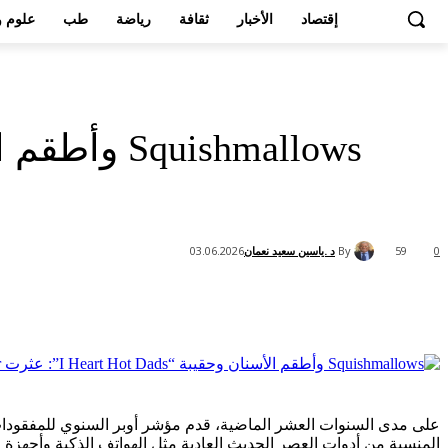
إقتصاد
الأخبار
ثقافة
رياضة
طب
علوم و
By
د .ياسين سعيد نعمان
03.06.2026
59
0
Share
على مدى السنوات العشر الماضية، قدم مؤشر أوبر السنوي للمفقودات و
المنسية من أدوات العصر الحديث العادية مثل الهواتف الذكية وأجهزة 