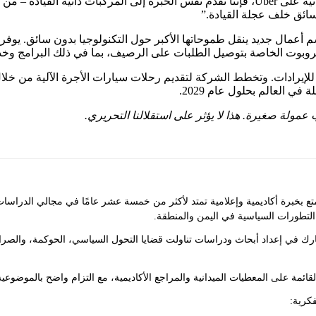
بسرعة وسهولة مع ممتلكاتهم”. “مع استمرار التوسع في الرحلات الذاتية على Uber، فإننا نقدم 
سائق خلف عجلة القيادة.”
أعلنت الشركة عن Uber Autonomous Solutions، وهو قسم أعمال جديد ينقل طموحاتها الأكبر حول ال
ل الروبوت الخاصة بتوصيل الطلبات على الرصيف، بما في ذلك البرامج وخ
ي العالم بحلول عام 2029.
عمولة صغيرة. هذا لا يؤثر على استقلالنا التحريري.
ع بخبرة أكاديمية وإعلامية تمتد لأكثر من خمسة عشر عامًا في مجالي الدراسا
التطورات السياسية في اليمن والمنطقة.
ك في إعداد أبحاث ودراسات تناولت قضايا التحول السياسي، الحوكمة، والصراع
 القائمة على المعطيات الميدانية والمراجع الأكاديمية، مع التزام واضح بالموضوعية
كرية: