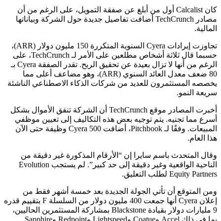
كان Calcalist أول من أبلغ عن صفقة التمويل، على الرغم من أن
مصادر TechCrunch أضافت تفاصيل جديدة حول الشركة وبياناتها
تجاوزت إيرادات Cyera السنوية المتكررة 150 مليون دولار (ARR)،
حسبما قال ثلاثة أشخاص مطلعين على الأمر لـ TechCrunch، على
الرغم من أنها لا تزال بعيدة عن تحقيق الربح. تقدر الصفقة Cyera بـ
80 ضعف معدل العائد السنوي (ARR)، وهو مضاعف أعلى مما
المستثمرون للعديد من شركات الذكاء الاصطناعي الناشئة
لنمو.
أخبرت المصادر موقع TechCrunch أن الشركة تنفق الأموال بشكل
ا تجنيه. يتم توجيه بعض هذه التكاليف إلى تعيين موظفي
المبيعات. وفقًا لـ Pitchbook، أضافت Cyera 500 وظيفة حتى الآن
م.
متحدث باسم سايرا إن “الأرقام المذكورة غير دقيقة من
الناحية الواقعية وغير دقيقة إلى حد كبير”. لم يستجب Evolution
E لطلب التعليق.
توقع أن تأتي الجولة الجديدة بعد خمسة أشهر فقط من
إعلان Cyera أنها جمعت 400 مليون دولار من السلسلة F بتقييم قدره
9 مليارات دولار بقيادة Blackstone بمشاركة المستثمرين الحاليين،
بما في ذلك Accel وCoatue وLightspeed وRedpoint وSapphire