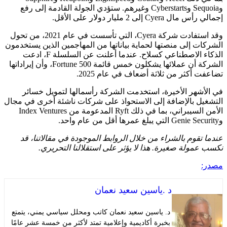
وSequoia وCyberstarts وغيرهم. ستؤدي الجولة القادمة إلى رفع
C إلى 2 مليار دولار على الأقل.
وقد استفادت شركة Cyera، التي تأسست في عام 2021، من تحول
 إلى منصتها لحماية بياناتها من المهاجمين الذين يستخدمون
الذكاء الاصطناعي كسلاح. عندما أعلنت عن السلسلة F، ادعت
الشركة أن عملائها يشكلون خمس قائمة Fortune 500، وأن إيراداتها
أكثر من ثلاثة أضعاف في عام 2025.
هر الأخيرة، استخدمت الشركة رأسمالها لتمويل خسائر
 بالإضافة إلى الاستحواذ على شركات ناشئة أخرى في مجال
الأمن السيبراني، بما في ذلك Ryft المدعومة من Index Ventures
قوم بالشراء من خلال الروابط الموجودة في مقالاتنا، قد
ولة صغيرة. هذا لا يؤثر على استقلالنا التحريري.
د .ياسين سعيد نعمان
د. ياسين سعيد نعمان كاتب ومحلل سياسي يمني، يتمتع
بخبرة أكاديمية وإعلامية تمتد لأكثر من خمسة عشر عامًا