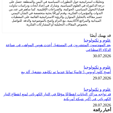
ليلات استراتيجية حول التطورات السياسية في اليمن والمنطقة. حصل على
 الدكتوراه في العلوم السياسية، وشارك في إعداد أبحاث ودراسات تناولت
ا التحول السياسي، الحوكمة، والصراعات الإقليمية. كما ساهم في عدد من
دوات والمؤتمرات الفكرية، وقدم أوراقًا بحثية متخصصة في الشأن اليمني.
ميز مقالاته بالتحليل المتوازن والرؤية الاستراتيجية القائمة على المعطيات
ميدانية والمراجع الأكاديمية، مع التزام واضح بالموضوعية والدقة. للتواصل
بخصوص المقالات التحليلية أو المشاركات الفكرية:
 أيضًا
تكنولوجيا
هندسون المنتشرون في المستقبل أحدث هوس المواهب في صناعة
لاصطناعي
30.
تكنولوجيا
مامًا عندما تم تكليفه بتشغيل آلة بيع
29.
تكنولوجيا
مراكز البيانات انقطاعًا مؤقتًا في التيار الكهربائي لمنع انقطاع التيار
ي في أكبر شبكة أمريكية
28.
ائجة