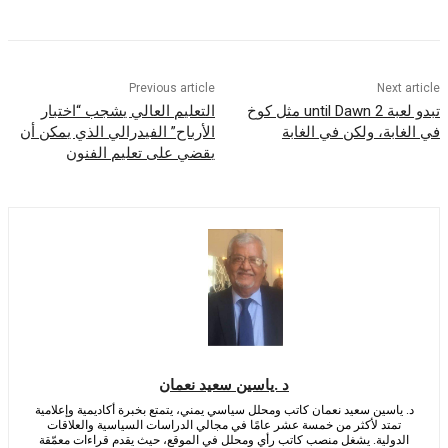
Previous article
Nex
تبدو لعبة until Dawn 2 مثل كوخ
التعليم العالي يشجب “اختبار
بة، ولكن في الغابة
الأرباح” الفيدرالي الذي يمكن أن
يقضي على تعليم الفنون
د .ياسين سعيد نعمان
اسين سعيد نعمان كاتب ومحلل سياسي يمني، يتمتع بخبرة أكاديمية وإعلامية
متد لأكثر من خمسة عشر عامًا في مجالي الدراسات السياسية والعلاقات
ولية. يشغل منصب كاتب رأي ومحلل في الموقع، حيث يقدم قراءات معمّقة