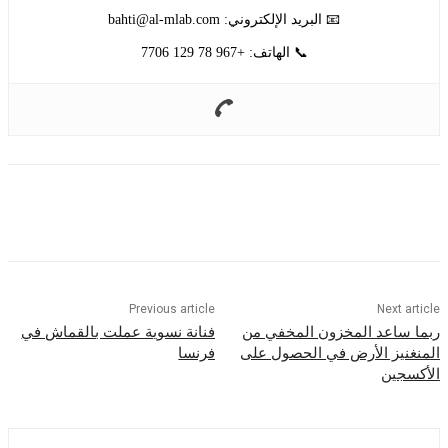
📧 البريد الإلكتروني:
bahti@al-mlab.com
📞 الهاتف: +967 78 129 7706
Previous article
Nex
اعد المخزون المخفي من
فنانة نسوية عملت بالقماش في
ز الأرض في الحصول على
فرنسا
ين