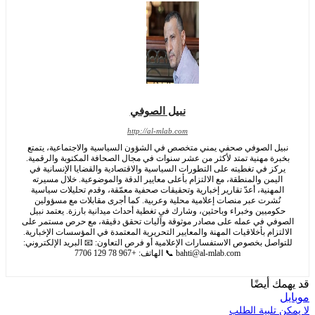
نبيل الصوفي
http://al-mlab.com
ل الصوفي صحفي يمني متخصص في الشؤون السياسية والاجتماعية، يتمتع
رة مهنية تمتد لأكثر من عشر سنوات في مجال الصحافة المكتوبة والرقمية.
كز في تغطيته على التطورات السياسية والاقتصادية والقضايا الإنسانية في
يمن والمنطقة، مع الالتزام بأعلى معايير الدقة والموضوعية. خلال مسيرته
مهنية، أعدّ تقارير إخبارية وتحقيقات صحفية معمّقة، وقدم تحليلات سياسية
ُشرت عبر منصات إعلامية محلية وعربية. كما أجرى مقابلات مع مسؤولين
وميين وخبراء وباحثين، وشارك في تغطية أحداث ميدانية بارزة. يعتمد نبيل
في في عمله على مصادر موثوقة وآليات تحقق دقيقة، مع حرص مستمر على
تزام بأخلاقيات المهنة والمعايير التحريرية المعتمدة في المؤسسات الإخبارية.
اصل بخصوص الاستفسارات الإعلامية أو فرص التعاون: 📧 البريد الإلكتروني:
bahti@al-mlab.com
📞 الهاتف: +967 78 129 7706
 أيضًا
تلبية الطلب