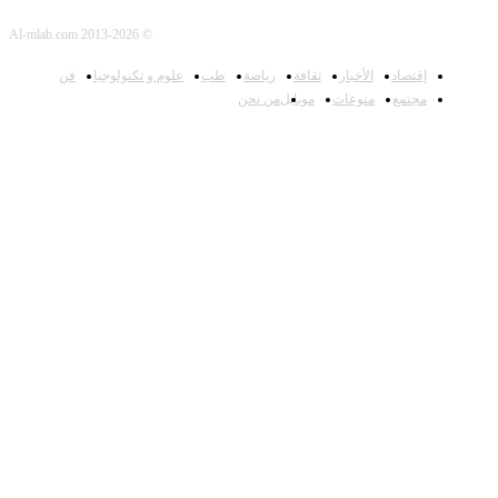
© Al-mlab.com 2013-2026
إقتصاد
الأخبار
ثقافة
رياضة
طب
علوم و تكنولوجيا
فن
مجتمع
منوعات
موبايل
من نحن