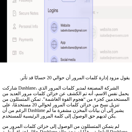
إدارة كلمات المرور أن حوالي 20 حسابًا قد تأثر.
شاركت Dashlane، الشركة المصنعة لمدير كلمات المرور الذي
فس الاسم، أنه تم الكشف عن خزائن كلمات مرور العديد من
دمين كجزء من “هجوم القوة الغاشمة”. تمكن المتسللون من
تنزيل نسخ من خزائن كلمات المرور لحوالي 20 مستخدمًا، على
الرغم من أن Dashlane يشير إلى أن بيانات المخزن مشفرة ما لم
يكن لديهم حق الوصول إلى كلمة المرور الرئيسية للمستخدم.
 يتمكن المتسللون من الوصول إلى خزائن كلمات المرور من
خلال اختراق أنظمة Dashlane الداخلية، وفقًا لصفحة حالة Dashlane