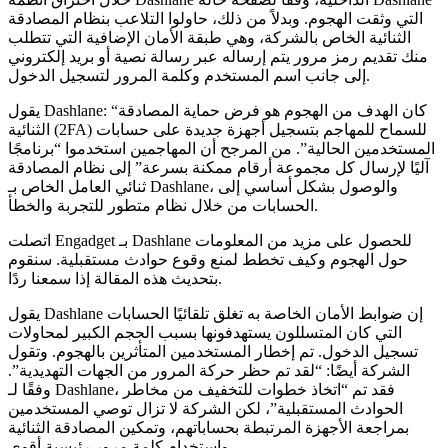
وثقت الهجوم. وبدلاً من ذلك، حاولوا التلاعب بنظام المصادقة
نائية الخاص بالشركة، وهي طبقة الأمان الإضافية التي تتطلب
قديم رمز مرور يتم إرساله عبر رسالة نصية أو بريد إلكتروني
إلى جانب اسم المستخدم وكلمة المرور لتسجيل الدخول.
يقول Dashlane: “كان الهدف من الهجوم هو فرض حماية المصادقة
الثنائية (2FA) للسماح للمهاجم بتسجيل أجهزة جديدة على حسابات
دمين الحالية”. من المرجح أن المهاجمين استخدموا “برنامجًا
 لإرسال كل مجموعة أرقام ممكنة بسرعة” إلى نظام المصادقة
ثنائي العامل الخاص بـ Dashlane، والوصول بشكل أساسي إلى
الحسابات من خلال نظام متطور للتجربة والخطأ.
اتصلت Engadget بـ Dashlane للحصول على مزيد من المعلومات
ل الهجوم وكيف تخطط لمنع وقوع حوادث مستقبلية. سنقوم
بتحديث هذه المقالة إذا سمعنا ردًا.
يقول Dashlane إن ضوابط الأمان الخاصة به تغلق تلقائيًا الحسابات
لتي كان المتسللون يستهدفونها بسبب الحجم الكبير لمحاولات
ل الدخول. تم إخطار المستخدمين المتأثرين بالهجوم. وتقول
ركة أيضًا: “لقد تم حظر حركة المرور من الجهات التهديدية”.
وفقًا لـ Dashlane، فقد تم “اتخاذ خطوات للتخفيف من مخاطر
لحوادث المستقبلية”، لكن الشركة لا تزال توصي المستخدمين
راجعة الأجهزة المرتبطة بحساباتهم، وتمكين المصادقة الثنائية
واستخدام كلمة مرور رئيسية أقوى.