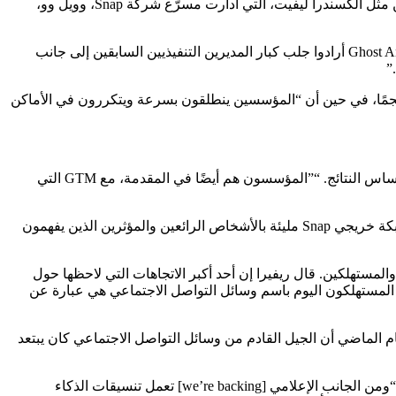
أن هناك حوالي 20 من الأعضاء المؤسسين والمستثمرين الآخرين، بما في ذلك عدد صغير ممن لا يزالون في Snap، جنبًا إلى جنب مع الخريجين مثل ألكسندرا ليفيت، التي أدارت مسرّع شركة Snap، وويل وو،
قال ريفيرا، الذي يعمل حاليًا في قسم الذكاء الاصطناعي في Microsoft، لـ TechCrunch: “كنا متعمدين بشأن هذا المزيج”، مشيرًا إلى أن Ghost Angels أرادوا جلب كبار المديرين التنفيذيين السابقين إلى جانب
”
ون ببناء الشركات فرق أصغر حجمًا، في حين أن “المؤسسين ينطلقون بسرعة ويتكررون في الأماكن
“إننا نشهد تجربة نماذج مختلفة لتحقيق الدخل بخلاف الإعلانات ذات الاشتراكات والرموز المميزة [and] “على أساس الاستخدام، أو حتى على أساس النتائج. “”المؤسسون هم أيضًا في المقدمة، مع GTM التي
في الوقت نفسه، قالت مولي دي وولف سوينسون، المؤسس المشارك والرئيس التنفيذي لشركة Mozi التابعة لشركة Ghost Angels، إن “شبكة خريجي Snap مليئة بالأشخاص الرائعين والمؤثرين الذين يفهمون
مستهلكين. قال ريفيرا إن أحد أكبر الاتجاهات التي لاحظها حول
ه المستهلكون اليوم باسم وسائل التواصل الاجتماعي هي عبارة عن
 “يشعر الكثير من الناس بخيبة أمل إزاء ذلك مقارنة بالوعد الأصلي المتمثل في ربط الأشخاص في حياتك”. ذكرت TechCrunch العام الماضي أن الجيل القادم من وسائل التواصل الاجتماعي كان يبتعد
وتابع ريفيرا: “على الجانب الاجتماعي، نحن ندعم المؤسسين الذين يطبقون الذكاء الاصطناعي بطرق مبتكرة للوفاء أخيرًا بهذا الوعد الأصلي”. “ومن الجانب الإعلامي [we’re backing] تعمل تنسيقات الذكاء