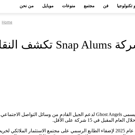
 تكنولوجيا
فن
مجتمع
منوعات
موبايل
من نحن
Home
Sna تكشف النقاب عن صندوق Ghost Angels
اجتمعت مجموعة مكونة من 20 من خريجي Snap معًا لإطلاق صندوق يسمى Ghost Angels 
ل في 15 شركة على الأقل.