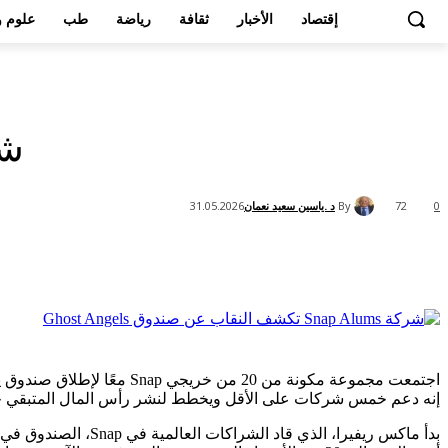
إقتصاد
الأخبار
ثقافة
رياضة
طب
علوم و
شركة p Alums
By
د .ياسين سعيد نعمان
31.05.2026
72
0
Share
إنه دعم خمس شركات على الأقل ويخطط لنشر رأس المال المتبقي خلال العام المقب