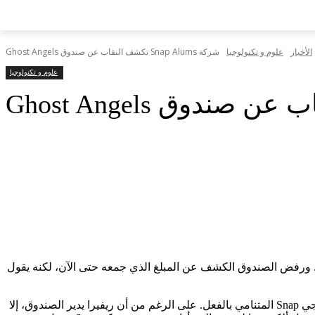
الأخبار
علوم و تكنولوجيا
شركة Snap Alums تكشف النقاب عن صندوق Ghost Angels
علوم و تكنولوجيا
لدعم الجيل القادم من وسائل التواصل الاجتماعي. ورفض الصندوق الكشف عن المبلغ الذي جمعه حتى الآن، لكنه يقول
بدأ ماكس ريفيرا، الذي قاد الشراكات العالمية في Snap، الصندوق في عام 2025 لإضفاء الطابع الرسمي على مجتمع الاستثمار الملائكي لخريجي Snap المتنامي بالفعل. على الرغم من أن ريفيرا يدير الصندوق، إلا