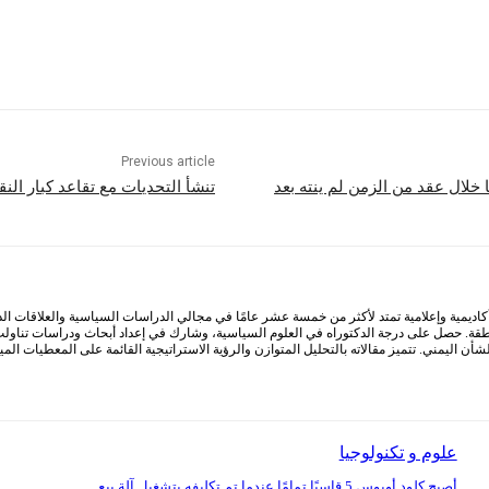
Previous article
 خلال عقد من الزمن لم ينته بعد
تنشأ التحديات مع تقاعد كبار النق
كاديمية وإعلامية تمتد لأكثر من خمسة عشر عامًا في مجالي الدراسات السياسية والعلاقات ا
طقة. حصل على درجة الدكتوراه في العلوم السياسية، وشارك في إعداد أبحاث ودراسات تناولت
أن اليمني. تتميز مقالاته بالتحليل المتوازن والرؤية الاستراتيجية القائمة على المعطيات الم
علوم و تكنولوجيا
أصبح كلود أوبوس 5 قاسيًا تمامًا عندما تم تكليفه بتشغيل آلة بيع