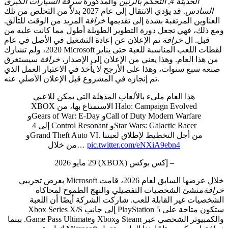
الحديثة 4
,
التحكم بالرنين
والمذكورة
سرقة السيارات الكبرى
ادس
. قد يؤدي الانتقال إلى عام 2027 بدلاً من التخلص من تلك
ين المرتقبة بشدة إلى تقديمها
خرافة
المزيد من الوقت للتألق.
، فهي تجعل دورة التطوير الطويلة أطول مما كانت عليه من
. ال
خرافة
تم الإعلان عن إعادة التشغيل في الأصل في عام
2020، ولم تشارك Microsoft لقطات اللعب المناسبة للعبة حتى يناير
ا العام. وهذا يعني من الإعلان إلى الإصدار،
خرافة
سيستغرق
بع سنوات، وهذا على الأرجح لا يأخذ في الاعتبار العمل الذي
تم إنجازه في المشروع قبل الإعلان الأصلي عنه.
هذا العام مليء بالألعاب المذهلة التي يمكن للاعبي
XBOX الاستمتاع بها، من Halo: Campaign Evolved
وGears of War: E-Day وCall of Duty Modern Warfare
4 إلى Control Resonant وStar Wars: Galactic Racer
وGrand Theft Auto VI. من أجل التخطيط لإطلاق لعبتنا
pic.twitter.com/eNXiA9ebn4
من خلال…
– إكس بوكس ​​(XBOX) 29 مايو 2026
بق لعام 2026، قامت Microsoft بعرض تجريبي
نشئ الشخصيات التفصيلي والنهج الطموح لمحاكاة
ت غير القابلة للعب. شاركت الشركة أيضًا أن اللعبة
ستكون متاحة على PlayStation 5 إلى جانب Xbox Series X/S
 عبر Steam وXbox وGame Pass Ultimate. بينما