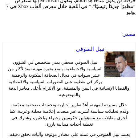
لن يكون متاحًا هذا العام، وتقول Microsoft إنها ستعرض
جديدًا رئيسيًا”.
“
في اللعبة خلال معرض ألعاب Xbox في 7
نبيل الصوفي
نبيل الصوفي صحفي يمني متخصص في الشؤون
السياسية والاجتماعية، يتمتع بخبرة مهنية تمتد لأكثر من
عشر سنوات في مجال الصحافة المكتوبة والرقمية.
يركز في تغطيته على التطورات السياسية والاقتصادية
ايا الإنسانية في اليمن والمنطقة، مع الالتزام بأعلى معايير الدقة
والموضوعية.
ل مسيرته المهنية، أعدّ تقارير إخبارية وتحقيقات صحفية معمّقة،
 تحليلات سياسية نُشرت عبر منصات إعلامية محلية وعربية. كما
ى مقابلات مع مسؤولين حكوميين وخبراء وباحثين، وشارك في
تغطية أحداث ميدانية بارزة.
د نبيل الصوفي في عمله على مصادر موثوقة وآليات تحقق دقيقة،