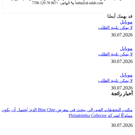
bahti@al-mlab.com
📞 الهاتف: +967 78 129 7706
 أيضًا
تلبية الطلب
30.
تلبية الطلب
30.
تلبية الطلب
30.
ائجة
مكتب التحقيقات الفيدرالي يبحث في معرض Blue Chip الذي يُحتمل أن يكون
Philadelphia Coll
30.