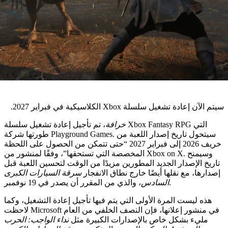
دة تشغيل سلسلة Xbox الكلاسيكية في فبراير 2027.
خرافة
، تم تأجيل إعادة تشغيل سلسلة Xbox Fantasy RPG التي
طورتها شركة Playground Games. سيتحول تاريخ إصدار اللعبة من
خريف 2026 إلى فبراير 2027 “حتى تتمكن من الحصول على اللحظة
المخصصة التي تستحقها”، وفقًا لمنشور من Xbox on X. وسيمنح
الإصدار الجديد المطورين مزيدًا من الوقت لتحسين اللعبة قبل
ا، مع نقلها أيضًا خارج نطاق الانفجار
سرقة السيارات الكبرى
، والذي من المقرر أن يصدر في 19 نوفمبر.
السادس
 ليست المرة الأولى التي يتم فيها تأجيل إعادة التشغيل، وكما
لاحظت Microsoft في منشور إعلانها، فإن النصف الخلفي من العام
يء بشكل خاص بالإصدارات الكبيرة مثل
نداء الواجب: الحرب