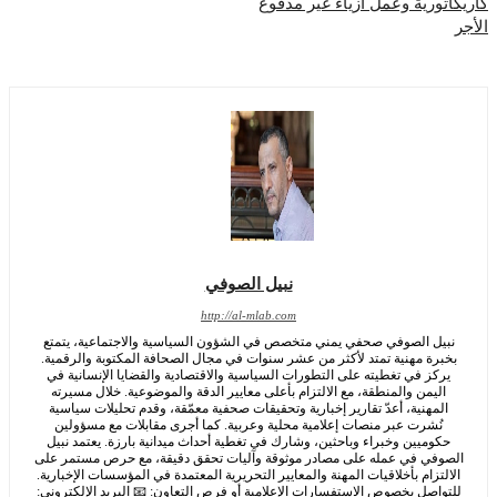
ورية وعمل أزياء غير مدفوع
نبيل الصوفي
http://al-mlab.com
ل الصوفي صحفي يمني متخصص في الشؤون السياسية والاجتماعية، يتمتع
رة مهنية تمتد لأكثر من عشر سنوات في مجال الصحافة المكتوبة والرقمية.
كز في تغطيته على التطورات السياسية والاقتصادية والقضايا الإنسانية في
يمن والمنطقة، مع الالتزام بأعلى معايير الدقة والموضوعية. خلال مسيرته
مهنية، أعدّ تقارير إخبارية وتحقيقات صحفية معمّقة، وقدم تحليلات سياسية
ُشرت عبر منصات إعلامية محلية وعربية. كما أجرى مقابلات مع مسؤولين
وميين وخبراء وباحثين، وشارك في تغطية أحداث ميدانية بارزة. يعتمد نبيل
في في عمله على مصادر موثوقة وآليات تحقق دقيقة، مع حرص مستمر على
تزام بأخلاقيات المهنة والمعايير التحريرية المعتمدة في المؤسسات الإخبارية.
اصل بخصوص الاستفسارات الإعلامية أو فرص التعاون: 📧 البريد الإلكتروني: