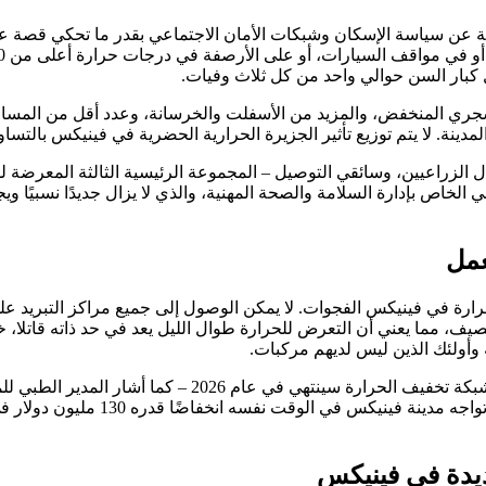
 الشجري المنخفض، والمزيد من الأسفلت والخرسانة، وعدد أقل من الم
لمدينة. لا يتم توزيع تأثير الجزيرة الحرارية الحضرية في فينيكس بالتسا
ال الزراعيين، وسائقي التوصيل – المجموعة الرئيسية الثالثة المعرضة ل
درالي الخاص بإدارة السلامة والصحة المهنية، والذي لا يزال جديدًا نس
يعمل
9 درجة فهرنهايت خلال ذروة الصيف، مما يعني أن التعرض للحرارة طوال الليل يعد في حد 
ة وأولئك الذين ليس لديهم مركبات.
لقد تحقق القلق من أن التمويل الفيدرالي في عصر الوباء ا
لا يزال يحتاج، حسب كل نقطة بيانات،
يدة في فينيكس