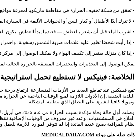
• تحقق من شبكة تخفيف الحرارة في مقاطعة ماريكوبا لمعرفة مواقع مراكز التبريد: at
• لا تترك أبدًا الأطفال أو كبار السن أو الحيوانات الأليفة في السيارة المتوقفة. يمكن أ
• اشرب الماء قبل أن تشعر بالعطش — فعندما يبدأ العطش، يكون الجف
• إذا رأيت شخصًا تظهر عليه علامات ضربة الشمس (سخونة، واحمرار، وجفاف الجلد، والارتباك، و
• إذا كان منزلك يفتقر إلى تكييف الهواء ولا يمكنك الوصول إلى مركز تبريد، فاتصل بالرقم 211 (خط مساعدة الخدمات الاجتماعي
يمكن الوصول إلى التحذيرات والتحذيرات المتعلقة بالحرارة الحالية لمنطقة مترو في
الخلاصة: فينيكس لا تستطيع تحمل استراتيجية ال
تقع فينيكس عند تقاطع العديد من الأزمات المتسارعة: ارتفاع درجة حر
البلدية الضيقة. إن الأدوات اللازمة لمنع الوفيات الناجمة عن الحرارة
وتمويلا كافيا لنشرها على النطاق الذي تتطلبه المشكلة.
العلاج في المستشفيات، وعدد غير معروف من الوفيات الإضافية تنتظرنا
نظام للمراقبة يصبح عديم الفائدة إذا لم تتوفر الموارد اللازمة للعمل وفق
ذات صلة على موقع MEDICALDAILY.COM