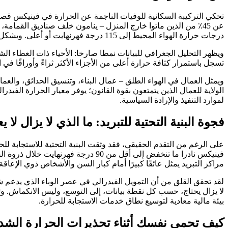
درجات حرارة الهواء المحيط إلى 115 درجة فهرنهايت أو أعلى. ويشكل كبار السن حوالي واحد من كل ثلاث وفيات.
ويظهر التحليل الجغرافي للبيانات نمطا صارخا: الأحياء ذات الغطاء
تسجل باستمرار كثافة حرارة أعلى من الأجزاء الأكثر ثراءً وأوراقًا في ا
ويمثل العمال في الهواء الطلق – عمال البناء، وتنسيق الحدائق، والعم
الولاية للعمال الذين يتمتعون بقوة القانون؛ يوفر معيار الحرارة الفي
لموارد التنفيذ والإرادة السياسية.
فجوة البنية التحتية للتبريد: ما الذي لا يزال لا 
فينيكس نادرا ما تنخفض إلى أقل من 0
مراكز التبريد يمثل عائقًا كبيرًا أمام كبار السن والأشخاص ذوي الإعاق
بيئة مالية معادية لتوسيع نطاق خدمات الاستجابة للحرارة.
كيف تحمي نفسك أثناء تحذيرات الحرارة الشد