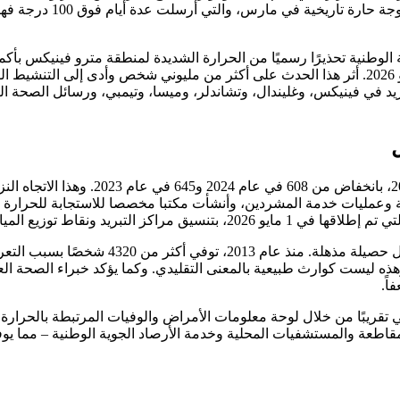
الجنوبية الغربية قد بدأ
درجة فهرنهايت يوم الأحد، و108 درجة فهرنهايت يوم الاثنين 11-13 مايو 2026. أثر هذا الحدث على أك
ديد ساعات عمل مراكز التبريد في فينيكس، وغليندال، وتشاندلر، وميسا، وتيمبي، ور
سجلت مقاطعة ماريكوبا 427 حالة وفاة مر
ولكن حتى 427 حالة وفاة – وهو الرقم “المحسن”
ارة في مقاطعة ماريكوبا إلى ثلاثة أضعاف تقريبًا منذ عام 2019. وهذه ليست كوارث طبيعية بالمعنى التقل
اً.
 تقريبًا من خلال لوحة معلومات الأمراض والوفيات المرتبطة بالحرارة ف
قاطعة والمستشفيات المحلية وخدمة الأرصاد الجوية الوطنية – مما يو