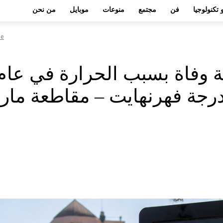
 تكنولوجيا
فن
مجتمع
منوعات
موبايل
من نحن
e
حرارة الشديدة إلى 108 درجة فهرنهايت –