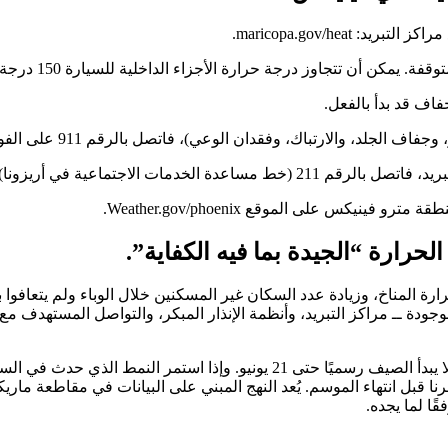
maricopa.gov/he.
ن تتجاوز درجة حرارة الأجزاء الداخلية للسيارة 150 درجة فهرنهايت خلال دقائق.
اف قد بدأ بالفعل.
فقدان الوعي)، فاتصل بالرقم 911 على الفور وانقله إلى الظل أثناء الانتظار.
ة في أريزونا) للحصول على المساعدة.
نيكس على الموقع Weather.gov/phoenix.
حرارة “الجيدة بما فيه الكفاية”.
ارة المناخ، وزيادة عدد السكان غير المسكنين خلال الوباء ولم يتعافو
 موجودة ــ مراكز التبريد، وأنظمة الإنذار المبكر، والتواصل المستهدف 
وصلت أول حالة وفاة مؤكدة بسبب الحرارة في عام 2026 في أبريل. لا يبدأ الصيف 
 قبل انتهاء الموسم. يُعد النهج المبني على البيانات في مقاطعة مار
ًا لما يجده.