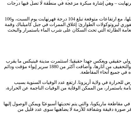
 رسميًا. جاء هذا الإعلان في أبريل، في أعقاب موجة حارة تاريخية في مارس، والتي أرسلت عدة أيام فوق 100 درجة فهرنهايت – وهي إشارة مبكرة مزعجة في منطقة لا تصل فيها درجات
بعد ذلك، في الأسبوع الثاني من شهر مايو، أصدرت هيئة الأرصاد الجوية الوطنية تحذيرًا رسميًا من الحرارة الشديدة لمنطقة مترو فينيكس بأكملها، مع ارتفاعات متوقعة تبلغ 104 درجة فهرنهايت يوم السبت، و106
ثر من مليوني شخص وأدى إلى التنشيط الفوري لبروتوكولات الطوارئ: إغلاق الممرات في جبل كاميلباك وقمة
سائل الصحة العامة الطارئة التي تحث السكان على شرب الماء باستمرار والبحث
تبطة بالحرارة في عام 2025، بانخفاض من 608 في عام 2024 و645 في عام 2023. وهذا الاتجاه النزولي حقيقي ويعكس جهدا حقيقيا: استثمرت مدينة فينيكس ما يقرب
من 185 مليون دولار على مدى خمس سنوات في المشاريع الرأسمالية وعمليات خدمة المشردين، وأنشأت مكتبا مخصصا للاستجابة للحرارة والتخفيف من آثارها، وأضافت أكثر من 1880 سرير إيواء مؤقت ودائم
 من عام 2025 – يمثل حصيلة مذهلة. منذ عام 2013، توفي أكثر من 4320 شخصًا بسبب التعرض للحرارة في ولاية أريزونا. ارتفع عدد الوفيات السنوية بسبب
يدي. وكما يؤكد خبراء الصحة العامة باستمرار، من الممكن الوقاية من الوفيات الناجمة عن الحرارة،
ي مقاطعة ماريكوبا، والتي يتم تحديثها أسبوعيًا ويمكن الوصول إليها
فر صورة دقيقة وشفافة للأزمة لا يضاهيها سوى عدد قليل من