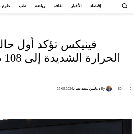
إقتصاد
الأخبار
ثقافة
رياضة
طب
علوم و
ال
By
د .ياسين سعيد نعمان
29.05.2026
80
0
Share