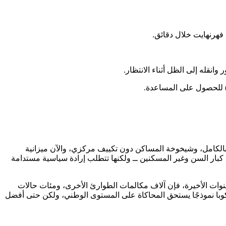
ا بالكامل، وشيخوخة المساكن دون تكييف مركزي، والآن ميزانية
مع كبار السن وغير المسكنين ــ ولكنها تتطلب إرادة سياسية مستدامة
رسميًا حتى 21 يونيو. وإذا استمر النمط الذي حدث في السنوات الأخيرة، فإن آلاف مكالمات الطوارئ الأخرى، ومئات حالات
يكوبا نموذجًا يستحق المحاكاة على المستوى الوطني، ولكن حتى أفضل