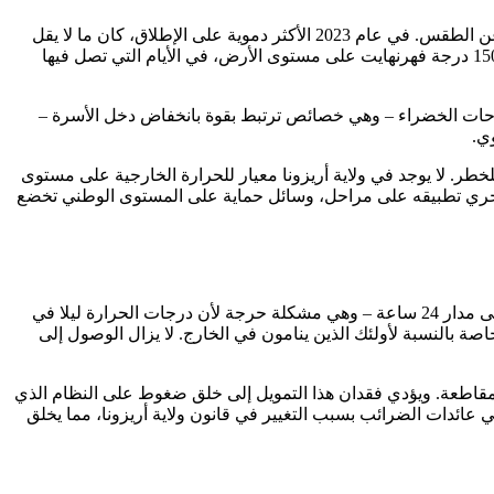
تحكي التركيبة السكانية للوفيات الناجمة عن الحرارة في فينيكس قصة عن سياسة الإسكان وشبكات الأمان الاجتماعي بقدر ما تحكي قصة عن الطقس. في عام 2023 الأكثر دموية على الإطلاق، كان ما لا يقل
عن 45٪ من الذين ماتوا خارج المنزل – ينامون خلف صناديق القمامة، أو في مواقف السيارات، أو على الأرصفة في درجات حرارة أعلى من 150 درجة فهرنهايت على مستوى الأرض، في الأيام التي تصل فيها
ساحات الخضراء – وهي خصائص ترتبط بقوة بانخفاض دخل الأسرة –
وي.
لخطر. لا يوجد في ولاية أريزونا معيار للحرارة الخارجية على مستوى
بيًا ويجري تطبيقه على مراحل، وسائل حماية على المستوى الوطني تخضع
على الرغم من التقدم الحقيقي، فقد وثقت البنية التحتية للاستجابة للحرارة في فينيكس الفجوات. لا يمكن الوصول إلى جميع مراكز التبريد على مدار 24 ساعة – وهي مشكلة حرجة لأن درجات الحرارة ليلا في
ذاته قاتلا، خاصة بالنسبة لأولئك الذين ينامون في الخارج. لا يزال الوصول إلى
لذي يدعم شبكة تخفيف الحرارة سينتهي في عام 2026 – كما أشار المدير الطبي للمقاطعة. ويؤدي فقدان هذا التمويل إلى خلق ضغوط على النظام الذي
 إلى التوسع، وليس الانكماش. وتواجه مدينة فينيكس في الوقت نفسه انخفاضًا قدره 130 مليون دولار في عائدات الضرائب بسبب التغيير في قانون ولاية أريزونا، مما يخلق