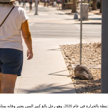
فينيكس – أكد مسؤولو الصحة في مقاطعة ماريكوبا أول حالة وفاة مرتبطة بالحرارة