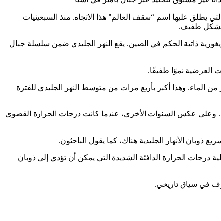
تي يطلق عليها اسم “سقف العالم” هذا الاتجاه. منذ السبعينيات
ت بشكل طفيف.
سيوا الجليدي، الذي يبلغ طوله 3 كيلومترات، في منطقة شينجيانغ الأويغورية ذاتية الحكم في الصين. يقع النهر الجليدي ضمن سلسلة جبال
ك الحين، تسارع فقدان الجليد. وفي عام 2025، سجل الفريق فقدانًا قياسيًا للجليد، يعادل فقدان كامل سطح النهر الجليدي 1.5 متر من الماء. وهذا أكبر بأربع مرات من متوسط ​​النهر الجليدي للفترة
نائية. وعلى عكس السنوات الأخرى، عندما كانت درجات الحرارة القصوى
يع ذوبان الأنهار الجليدية هناك، كما يقول الباحثون.
لية درجات الحرارة الدافئة الشديدة التي يمكن أن تؤدي إلى ذوبان