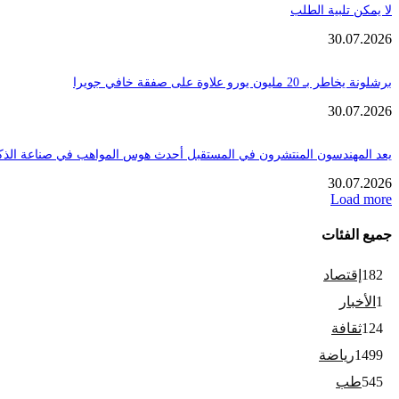
لا يمكن تلبية الطلب
30.07.2026
برشلونة يخاطر بـ 20 مليون يورو علاوة على صفقة خافي جويرا
30.07.2026
يعد المهندسون المنتشرون في المستقبل أحدث هوس المواهب في صناعة الذك
30.07.2026
Load more
جميع الفئات
182
إقتصاد
1
الأخبار
124
ثقافة
1499
رياضة
545
طب