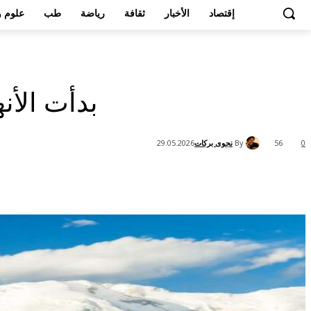
إقتصاد
الأخبار
ثقافة
رياضة
طب
علوم و
بدأت الأن
By
نجوى بركات
29.05.2026
56
0
Share