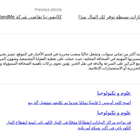
Previous article
رات بسيطة توفر لك المال سرًا
كاليفورنيا تقاضي شركة 23andMe بسبب اختراق البيانات في عام 2023 الذي أثر على 7 ملايين مستخدم
أكثر من ثماني سنوات، وتشغل حاليًا منصب محررة في قسم الأخبار في الموقع. تتميز بخبرة وا
 مسيرتها المهنية في الصحافة المحلية، حيث عملت على تغطية القضايا المجتمعية وشؤون المرأ
التركيز على السرعة والدقة في نقل الخبر. تؤمن نجوى بركات بأهمية الصحافة المسؤولة ودور
ريرية أو الاستفسارات الإعلامية:
علوم و تكنولوجيا
أصبح كلود أوبوس 5 قاسيًا تمامًا عندما تم تكليفه بتشغيل آلة بيع
علوم و تكنولوجيا
قد تواجه مراكز البيانات انقطاعًا مؤقتًا في التيار الكهربائي لمنع انقطاع التيار
الكهربائي في أكبر شبكة أمريكية