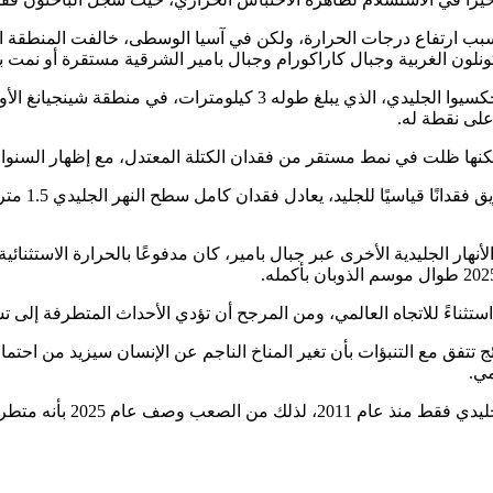
 بسبب ارتفاع درجات الحرارة، ولكن في آسيا الوسطى، خالفت المنطقة ال
كونلون الغربية وجبال كاراكورام وجبال بامير الشرقية مستقرة أو نم
كان فان يو – من الأكاديمية الصينية للعلوم – وزملاؤه يراقبون نهر كانجك
ولكن منذ ذل
أنهار الجليدية الأخرى عبر جبال بامير، كان مدفوعًا بالحرارة الاستث
 استثناءً للاتجاه العالمي، ومن المرجح أن تؤدي الأحداث المتطرفة إلى تسر
ئج تتفق مع التنبؤات بأن تغير المناخ الناجم عن الإنسان سيزيد من احتما
مي.
 2025 بأنه متطرف في سياق تاريخي.