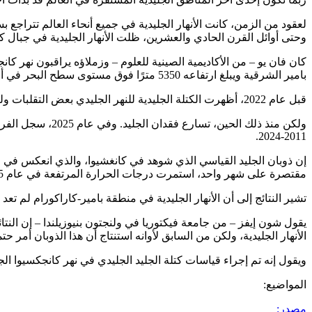
لعقود من الزمن، كانت الأنهار الجليدية في جميع أنحاء العالم تتراجع
وحتى أوائل القرن الحادي والعشرين، ظلت الأنهار الجليدية في جبال 
بامير الشرقية ويبلغ ارتفاعه 5350 مترًا فوق مستوى سطح البحر في أعلى نقطة له.
قبل عام 2022، أظهرت الكتلة الجليدية للنهر الجليدي بعض التقلبات ولكنها ظلت في نمط مستقر من فقدان الكتلة المعتدل، مع إظهار السنوات العرضية نموًا طفيفًا.
2011-2024.
إن ذوبان الجليد القياسي الذي شوهد في كانغشيوا، والذي انعكس في ال
مقتصرة على شهر واحد، استمرت درجات الحرارة المرتفعة في عام 2025 طوال موسم الذوبان بأكمله.
تشير النتائج إلى أن الأنهار الجليدية في منطقة بامير-كاراكورام لم تعد
يقول شون إيفز – من جامعة فيكتوريا في ولنجتون بنيوزيلندا – إن النتا
الأنهار الجليدية، ولكن من السابق لأوانه استنتاج أن هذا الذوبان أمر حت
ويقول إنه تم إجراء قياسات كتلة الجليد الجليدي في نهر كانجكسيوا الجليدي فقط منذ عام 2011، لذلك من الصعب وصف عام
المواضيع:
مصدر: