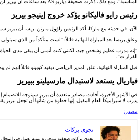
المناسبة”. ومع ذلك، ذكرت صحيفة دياريو AS بعد ساعات أن بيريز لن يستمر في النادي.
رئيس رايو فاليكانو يؤكد خروج إينيجو بيريز
الآن، في حديثه مع ماركا، أكد الرئيس راؤول مارتن بريسا أن بيريز 
وعلق بريسا بعد المباراة النهائية قائلاً: “لست متأكداً من الذي سيتولى 
“إنه مدرب عظيم وشخص جيد، لكنني كنت أتمنى أن يبقى مدى الحياة، و
القرارات”.
قبل المباراة النهائية، علق المدير الرياضي ديفيد كوبينو قائلاً إنهم 
فياريال يستعد لاستبدال مارسيلينو ببيريز
في الأشهر الأخيرة، أفادت مصادر متعددة أن بيريز سيتوجه للانضمام إ
يدرب لا سيراميكا العام المقبل. إنها خطوة من شأنها أن تجعل بيريز 
مصدر:
نجوى بركات
نجوى بركات صحفية ومحررة يمنية تعمل في المجال الإ