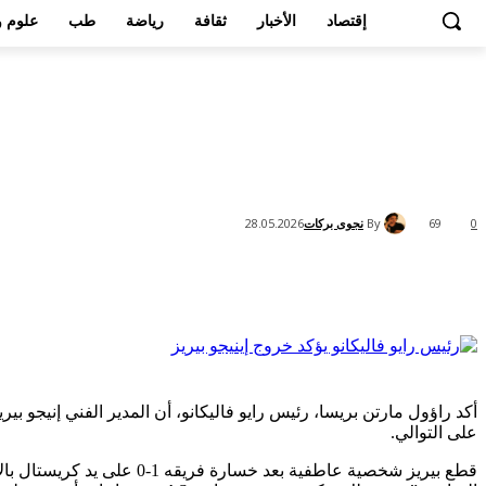
إقتصاد
الأخبار
ثقافة
رياضة
طب
علوم و
By
نجوى بركات
28.05.2026
69
0
Share
أكد راؤول مارتن بريسا، رئيس رايو فاليكانو، أن المدير الفني إنيجو ب
على التوالي.
قطع بيريز شخصية عاطفية ب