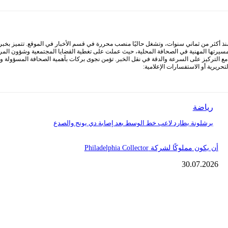
أكثر من ثماني سنوات، وتشغل حاليًا منصب محررة في قسم الأخبار في الموقع. تتميز بخبرة وا
 مسيرتها المهنية في الصحافة المحلية، حيث عملت على تغطية القضايا المجتمعية وشؤون المرأ
التركيز على السرعة والدقة في نقل الخبر. تؤمن نجوى بركات بأهمية الصحافة المسؤولة ودور
ريرية أو الاستفسارات الإعلامية:
رياضة
برشلونة يطارد لاعب خط الوسط بعد إصابة دي يونج والصدع
أن يكون مملوكًا لشركة Philadelphia Collector
30.07.2026