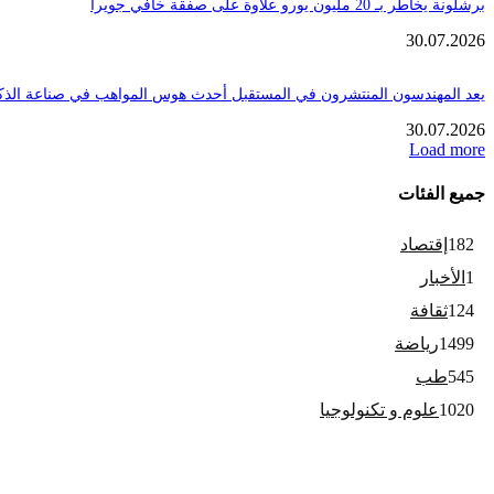
برشلونة يخاطر بـ 20 مليون يورو علاوة على صفقة خافي جويرا
30.07.2026
يعد المهندسون المنتشرون في المستقبل أحدث هوس المواهب في صناعة الذك
30.07.2026
Load more
جميع الفئات
182
إقتصاد
1
الأخبار
124
ثقافة
1499
رياضة
545
طب
1020
علوم و تكنولوجيا