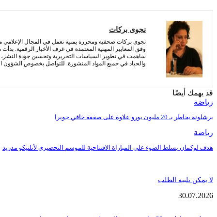
نجوى بركات
نجوى بركات صحفية ومحررة يمنية تعمل في المجال الإعلامي منذ 
وفق المعايير المهنية المعتمدة في غرف الأخبار الرقمية. بدأت
ساهمت في تطوير السياسات التحريرية وتحسين جودة النشر، مع 
والحياد في جميع المواد المنشورة. للتواصل بخصوص الشؤون التح
قد يهمك أيضًا
رياضة
برشلونة يخاطر بـ 20 مليون يورو علاوة على صفقة خافي جويرا
رياضة
هدف لوكمان يسلط الضوء على المباراة الافتتاحية للموسم التحضيري لأتلتيكو مدريد
لا يمكن تلبية الطلب
30.07.2026