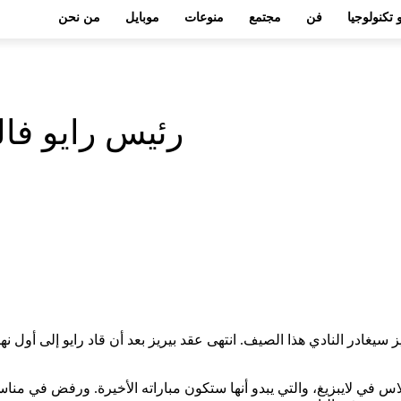
 تكنولوجيا
فن
مجتمع
منوعات
موبايل
من نحن
رئيس رايو فالي
يريز سيغادر النادي هذا الصيف. انتهى عقد بيريز بعد أن قاد رايو إلى أ
عد خسارة فريقه 1-0 على يد كريستال بالاس في لايبزيغ، والتي يبدو أنها ستكون مباراته الأ