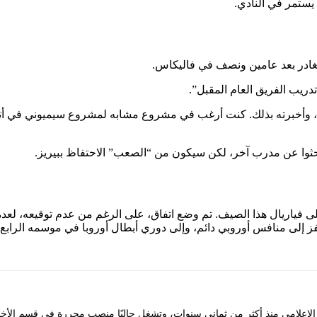
سيغادر بعد عامين ونصف في فاليكاس.
تدريب الفريق العام المقبل”.
أخبرته بذلك. كنت أرغب في مشروع مشابه لمشروع سيميوني في أتلتيكو
لم يبحثوا عن مدرب آخر، لكن سيكون من “الصعب” الاحتفاظ ببيريز.
لى فياريال هذا الصيف. تم وضع اتفاق، على الرغم من عدم توقيعه، لعد
يقفز إلى منافس أوروبي دائم، وإلى دوري أبطال أوروبا في موسمه الرا
علامي منذ أكثر من ثماني سنوات، وتشغل حاليًا منصب محررة في قسم الأخبار ف