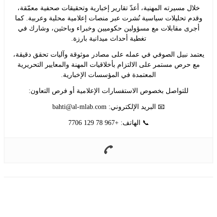
ل مسيرته المهنية، أعدّ تقارير إخبارية وتحقيقات صحفية معمّقة،
 تحليلات سياسية نُشرت عبر منصات إعلامية محلية وعربية. كما
ى مقابلات مع مسؤولين حكوميين وخبراء وباحثين، وشارك في
تغطية أحداث ميدانية بارزة.
د نبيل الصوفي في عمله على مصادر موثوقة وآليات تحقق دقيقة،
حرص مستمر على الالتزام بأخلاقيات المهنة والمعايير التحريرية
المعتمدة في المؤسسات الإخبارية.
للتواصل بخصوص الاستفسارات الإعلامية أو فرص التعاون:
📧 البريد الإلكتروني:
bahti@al-mlab.com
📞 الهاتف: +967 78 129 7706