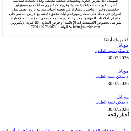
مهنية، أعدّ تقارير إخبارية وتحقيقات صحفية معمّقة، وقدم تحليلات سياسية
ُشرت عبر منصات إعلامية محلية وعربية. كما أجرى مقابلات مع مسؤولين
وميين وخبراء وباحثين، وشارك في تغطية أحداث ميدانية بارزة. يعتمد نبيل
في في عمله على مصادر موثوقة وآليات تحقق دقيقة، مع حرص مستمر على
تزام بأخلاقيات المهنة والمعايير التحريرية المعتمدة في المؤسسات الإخبارية.
اصل بخصوص الاستفسارات الإعلامية أو فرص التعاون: 📧 البريد الإلكتروني:
bahti@al-mlab.com
📞 الهاتف: +967 78 129 7706
 أيضًا
تلبية الطلب
30.
تلبية الطلب
30.
تلبية الطلب
30.
ائجة
مكتب التحقيقات الفيدرالي يبحث في معرض Blue Chip الذي يُحتمل أن يكون