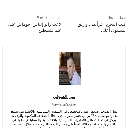
Previous article
Nex
اح: اقرأ هذا، وارتق
لاعب رايو إلياس أخوماش على
 أعلى
علم فلسطين
نبيل الصوفي
http://al-mlab.com
ل الصوفي صحفي يمني متخصص في الشؤون السياسية والاجتماعية، يتمتع
رة مهنية تمتد لأكثر من عشر سنوات في مجال الصحافة المكتوبة والرقمية.
كز في تغطيته على التطورات السياسية والاقتصادية والقضايا الإنسانية في
يمن والمنطقة، مع الالتزام بأعلى معايير الدقة والموضوعية. خلال مسيرته