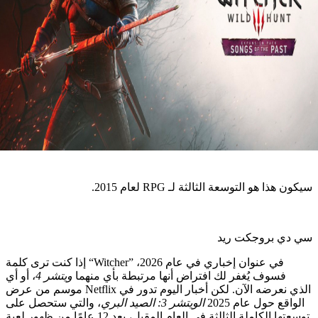
هو التوسعة الثالثة لـ RPG لعام 2015.
بروجكت ريد
إذا كنت ترى كلمة “Witcher” في عنوان إخباري في عام 2026،
سوف يُغفر لك افتراض أنها مرتبطة بأي منهما
ويتشر 4
، أو أي
موسم من عرض Netflix الذي نعرضه الآن. لكن أخبار اليوم تدور في
 حول عام 2025
الويتشر 3: الصيد البري
، والتي ستحصل على
توسعتها الكاملة الثالثة في العام المقبل، بعد 12 عامًا من ظهور لعبة