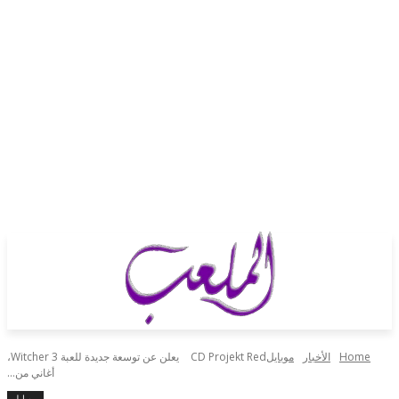
H
الأخبار
موبايل
CD Projekt Red يعلن عن توسعة جديدة للعبة Witcher 3،
أغاني من...
موبايل