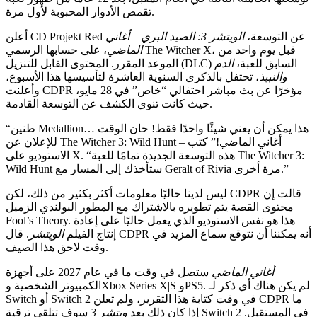
تقمص الأدوار المحبوبة لأول مرة.
CD Pro عن التوسعة،
الويتشر 3: الصيد البري – أغاني
الماضي
، على حسابها الرسمي The Witcher X، قبل يوم واحد من
لمحتوى القابل للتنزيل (DLC) السابق للعبة،
الدم
لنبيذ
، تحتفل بالذكرى السنوية العاشرة لتأسيسها هذا الأسبوع،
وأعلنت CDPR مؤخرًا عن بث مباشر احتفالي “خاص” في 28 مايو،
حيث كانت تنوي الكشف عن التوسعة القادمة.
“طنين Medallion… هذا يمكن أن يعني شيئًا واحدًا فقط! حان الوقت
للإعلان عن The Witcher 3: Wild Hunt – أغاني الماضي!” كتب
الاستوديو على X. “هذه التوسعة الجديدة تمامًا للعبة The Witcher 3:
ليس لدينا حاليًا معلومات أكثر بكثير من ذلك، لكن CDPR قالت إن
وى القصة يتم تطويره بالاشتراك مع المطور البولندي الزميل
Fool’s Theory. هذا هو نفس الاستوديو الذي يعمل حاليًا على إعادة
إنتاج الفيلم
الويتشر
. قال CDPR أنه يمكننا أن نتوقع سماع المزيد في
وقت لاحق هذا الصيف.
أغاني الماضي
ستصل في وقت ما في عام 2027 على أجهزة
الكمبيوتر الشخصية وXbox Series X|S وPS5. لم يكن هناك أي ذكر لـ
Switch أو Switch 2 في وقت كتابة هذا التقرير، ولم تعلن CDPR ما
إذا كان ذلك بعد
ويتشر 3
سوف تتلقى ترقية Switch 2 في المستقبل.