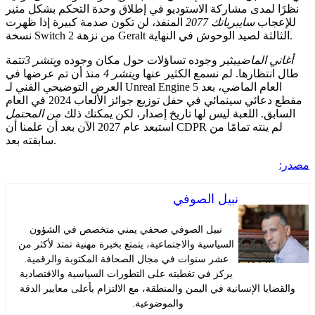
 لمدى مشاركة الاستوديو في إطلاق وحدة التحكم بشكل مثير
عجاب
سايبربانك 2077
المنفذ، لن تكون صدمة كبيرة إذا ظهرت
ي الماضي
يثير وجوده تساؤلات حول مكان وجوده
ويتشر 3
تتمة
نتظارها. لم نسمع الكثير عنها
ويتشر 4
منذ أن تم عرضها في
العرض التوضيحي الفني لـ Unreal Engine 5 العام الماضي، بعد
مقطع دعائي سينمائي في حفل توزيع جوائز الألعاب 2024 في العام
بق. اللعبة ليس لها تاريخ إصدار، لكن يمكنك ذلك
من المحتمل
استبعد عام 2027 الآن بعد أن علمنا أن CDPR لم ينته تمامًا من
سابقته بعد.
نبيل الصوفي
نبيل الصوفي صحفي يمني متخصص في الشؤون
السياسية والاجتماعية، يتمتع بخبرة مهنية تمتد لأكثر من
عشر سنوات في مجال الصحافة المكتوبة والرقمية.
يركز في تغطيته على التطورات السياسية والاقتصادية
ايا الإنسانية في اليمن والمنطقة، مع الالتزام بأعلى معايير الدقة
والموضوعية.