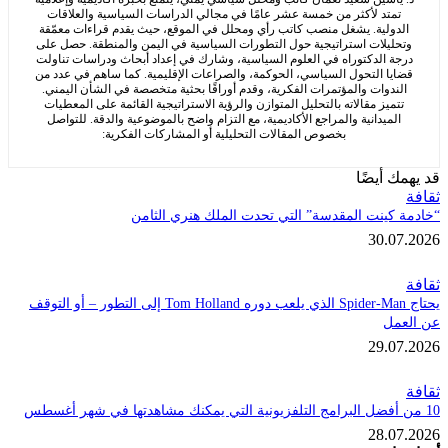
متد لأكثر من خمسة عشر عامًا في مجالي الدراسات السياسية والعلاقات
ولية. يشغل منصب كاتب رأي ومحلل في الموقع، حيث يقدم قراءات معمّقة
ليلات استراتيجية حول التطورات السياسية في اليمن والمنطقة. حصل على
 الدكتوراه في العلوم السياسية، وشارك في إعداد أبحاث ودراسات تناولت
ا التحول السياسي، الحوكمة، والصراعات الإقليمية. كما ساهم في عدد من
دوات والمؤتمرات الفكرية، وقدم أوراقًا بحثية متخصصة في الشأن اليمني.
ميز مقالاته بالتحليل المتوازن والرؤية الاستراتيجية القائمة على المعطيات
ميدانية والمراجع الأكاديمية، مع التزام واضح بالموضوعية والدقة. للتواصل
بخصوص المقالات التحليلية أو المشاركات الفكرية:
 أيضًا
كينت المقدسة” التي تحدت الملك هنري الثامن
30.
يحتاج Spider-Man الذي يلعب دوره Tom Holland إلى التطور – أو التوقف
ل
29.
28.