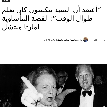
عتقد أن السيد نيكسون كان يعلم
طوال الوقت”: القصة المأساوية
لمارثا ميتشل
By
د .ياسين سعيد نعمان
25.05.2026
1