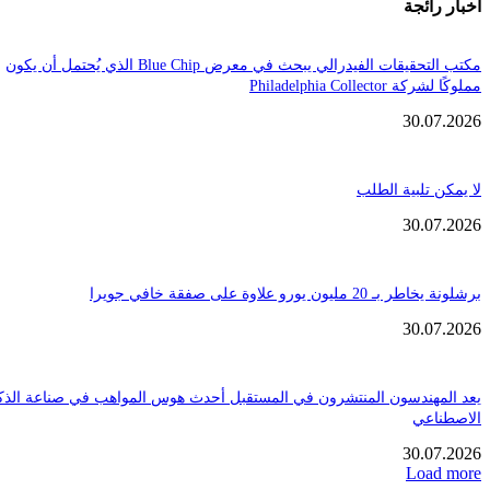
ائجة
مكتب التحقيقات الفيدرالي يبحث في معرض Blue Chip الذي يُحتمل أن يكون
Philadelphia Coll
30.
تلبية الطلب
30.
ن يورو علاوة على صفقة خافي جويرا
30.
هندسون المنتشرون في المستقبل أحدث هوس المواهب في صناعة الذكاء
عي
30.
Loa