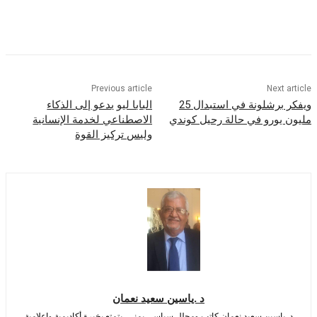
Previous article
Nex
ويفكر برشلونة في استبدال 25
البابا ليو يدعو إلى الذكاء
ورو في حالة رحيل كوندي
الاصطناعي لخدمة الإنسانية
وليس تركيز القوة
د .ياسين سعيد نعمان
اسين سعيد نعمان كاتب ومحلل سياسي يمني، يتمتع بخبرة أكاديمية وإعلامية