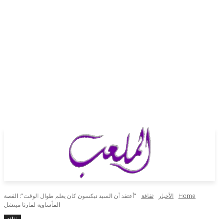
Hom
الأخبار
ثقافة
"أعتقد أن السيد نيكسون كان يعلم طوال الوقت": القصة
المأساوية لمارثا ميتشل
ثقافة