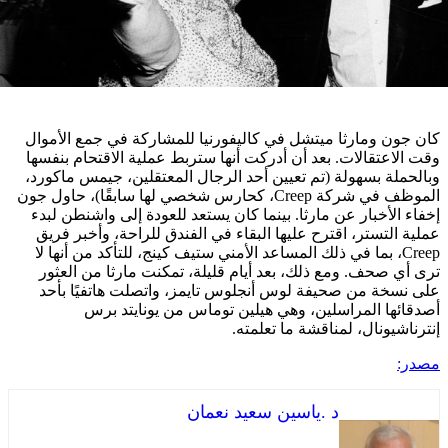
 ومارثا ميتشل في كاليفورنيا للمشاركة في جمع الأموال
عتقالات. بعد أن أدركت أنها ستربط عملية الاقتحام بنفسها
ة بسهولة (تم تعيين أحد الرجال المعتقلين، جيمس ماكورد،
الموظف في شركة Creep، كحارس شخصي لها سابقًا)، حاول جون
لأخبار عن مارثا. بينما كان يستعد للعودة إلى واشنطن لبدء
لتستر، اقترح عليها البقاء في الفندق للراحة، وأخبر فريق
Cre، بما في ذلك المساعد الأمني ​​ستيف كينج، للتأكد من أنها لا
صحف. ومع ذلك، بعد أيام قليلة، تمكنت مارثا من العثور
ة من صحيفة لوس أنجلوس تايمز، واتصلت هاتفيًا بأحد
ا المراسلين، وهي هيلين توماس من يونايتد برس
يونال، لمناقشة ما تعلمته.
د .ياسين سعيد نعمان