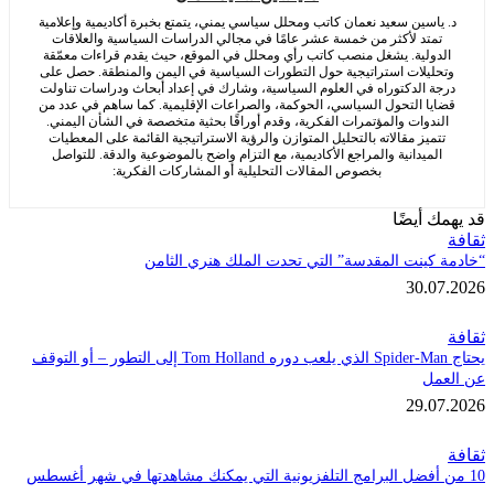
اسين سعيد نعمان كاتب ومحلل سياسي يمني، يتمتع بخبرة أكاديمية وإعلامية
متد لأكثر من خمسة عشر عامًا في مجالي الدراسات السياسية والعلاقات
ولية. يشغل منصب كاتب رأي ومحلل في الموقع، حيث يقدم قراءات معمّقة
ليلات استراتيجية حول التطورات السياسية في اليمن والمنطقة. حصل على
 الدكتوراه في العلوم السياسية، وشارك في إعداد أبحاث ودراسات تناولت
ا التحول السياسي، الحوكمة، والصراعات الإقليمية. كما ساهم في عدد من
دوات والمؤتمرات الفكرية، وقدم أوراقًا بحثية متخصصة في الشأن اليمني.
ميز مقالاته بالتحليل المتوازن والرؤية الاستراتيجية القائمة على المعطيات
ميدانية والمراجع الأكاديمية، مع التزام واضح بالموضوعية والدقة. للتواصل
بخصوص المقالات التحليلية أو المشاركات الفكرية:
 أيضًا
كينت المقدسة” التي تحدت الملك هنري الثامن
30.
يحتاج Spider-Man الذي يلعب دوره Tom Holland إلى التطور – أو التوقف
ل
29.