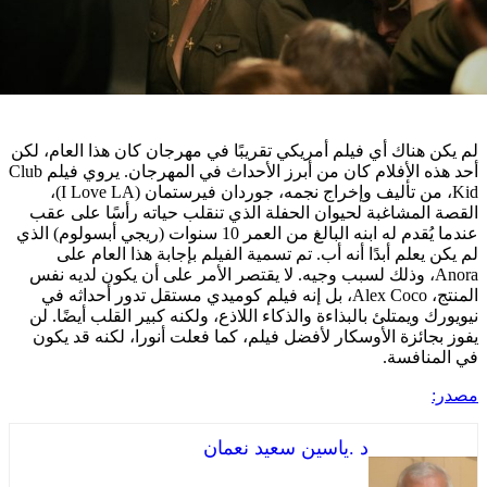
هناك أي فيلم أمريكي تقريبًا في مهرجان كان هذا العام، لكن
أحد هذه الأفلام كان من أبرز الأحداث في المهرجان. يروي فيلم Club
Kid، من تأليف وإخراج نجمه، جوردان فيرستمان (I Love LA)،
لمشاغبة لحيوان الحفلة الذي تنقلب حياته رأسًا على عقب
عندما يُقدم له ابنه البالغ من العمر 10 سنوات (ريجي أبسولوم) الذي
علم أبدًا أنه أب. تم تسمية الفيلم بإجابة هذا العام على
Anor، وذلك لسبب وجيه. لا يقتصر الأمر على أن يكون لديه نفس
المنتج، Alex Coco، بل إنه فيلم كوميدي مستقل تدور أحداثه في
ويمتلئ بالبذاءة والذكاء اللاذع، ولكنه كبير القلب أيضًا. لن
ائزة الأوسكار لأفضل فيلم، كما فعلت أنورا، لكنه قد يكون
نافسة.
د .ياسين سعيد نعمان