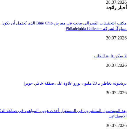
28.
ائجة
مكتب التحقيقات الفيدرالي يبحث في معرض Blue Chip الذي يُحتمل أن يكون
Philadelphia Coll
30.
تلبية الطلب
30.
ن يورو علاوة على صفقة خافي جويرا
30.
هندسون المنتشرون في المستقبل أحدث هوس المواهب في صناعة الذكاء
عي
30.