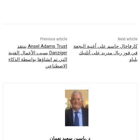
Previous article
Nex
ل حاسم على أغنية البجعة
Ansel Adams Trust ينتقد
ريال مدريد على أتلتيك
Danziger بسبب الأعمال الفنية
التي تم إنشاؤها بواسطة الذكاء
الاصطناعي
د .ياسين سعيد نعمان