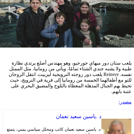
تان دور ميهاي جورجيو، وهو مهندس أصلع يرتدي نظارة
ا يشبه جندي الشتاء تمامًا، ويأتي من رومانيا، مثل الممثل
نفسه. Reinsve يلعب دور زوجته النرويجية ليزبيت. انتقل الزوجان
 أطفالهما الخمسة من رومانيا إلى قرية في النرويج، حيث
م الجبال المذهلة المغطاة بالثلوج والمضيق البحري على
هم.
د .ياسين سعيد نعمان
د. ياسين سعيد نعمان كاتب ومحلل سياسي يمني، يتمتع