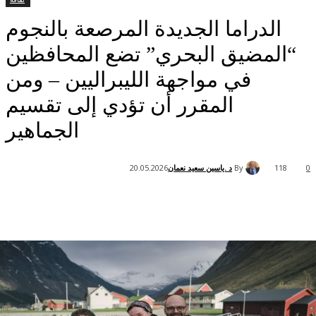
لدراما الجديدة المرصعة بالنجوم
لمضيق البحري” تضع المحافظين
في مواجهة الليبراليين – ومن
المقرر أن تؤدي إلى تقسيم
الجماهير
By
د .ياسين سعيد نعمان
20.05.2026
1