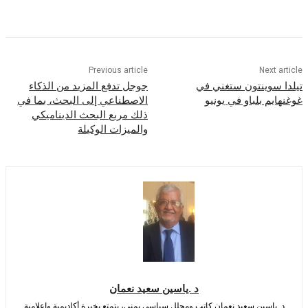
Previous article
Nex
وينتون ستغني في
جوجل تدفع المزيد من الذكاء
 بلباو في يونيو
الاصطناعي إلى البحث، بما في
ذلك مربع البحث الديناميكي
والميزات الوكيلة
د .ياسين سعيد نعمان
اسين سعيد نعمان كاتب ومحلل سياسي يمني، يتمتع بخبرة أكاديمية وإعلامية