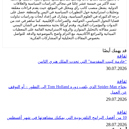
متد لأكثر من خمسة عشر عامًا في مجالي الدراسات السياسية والعلاقات
ولية. يشغل منصب كاتب رأي ومحلل في الموقع، حيث يقدم قراءات معمّقة
ليلات استراتيجية حول التطورات السياسية في اليمن والمنطقة. حصل على
 الدكتوراه في العلوم السياسية، وشارك في إعداد أبحاث ودراسات تناولت
ا التحول السياسي، الحوكمة، والصراعات الإقليمية. كما ساهم في عدد من
دوات والمؤتمرات الفكرية، وقدم أوراقًا بحثية متخصصة في الشأن اليمني.
ميز مقالاته بالتحليل المتوازن والرؤية الاستراتيجية القائمة على المعطيات
ميدانية والمراجع الأكاديمية، مع التزام واضح بالموضوعية والدقة. للتواصل
بخصوص المقالات التحليلية أو المشاركات الفكرية:
 أيضًا
كينت المقدسة” التي تحدت الملك هنري الثامن
30.
يحتاج Spider-Man الذي يلعب دوره Tom Holland إلى التطور – أو التوقف
ل
29.
28.