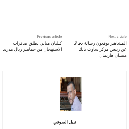
Previous article
Nex
ر يوقعون رسالة دفاعًا
كيليان مبابي يطلق صافرات
س مركز ساوث بانك
الاستهجان من جماهير ريال مدريد
اريمان
نبيل الصوفي