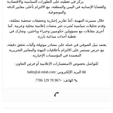
يركز في تغطيته على التطورات السياسية والاقتصادية
ايا الإنسانية في اليمن والمنطقة، مع الالتزام بأعلى معايير الدقة
والموضوعية.
ل مسيرته المهنية، أعدّ تقارير إخبارية وتحقيقات صحفية معمّقة،
 تحليلات سياسية نُشرت عبر منصات إعلامية محلية وعربية. كما
ى مقابلات مع مسؤولين حكوميين وخبراء وباحثين، وشارك في
تغطية أحداث ميدانية بارزة.
د نبيل الصوفي في عمله على مصادر موثوقة وآليات تحقق دقيقة،
حرص مستمر على الالتزام بأخلاقيات المهنة والمعايير التحريرية
المعتمدة في المؤسسات الإخبارية.
للتواصل بخصوص الاستفسارات الإعلامية أو فرص التعاون:
📧 البريد الإلكتروني:
bahti@al-mlab.com
📞 الهاتف: +967 78 129 7706