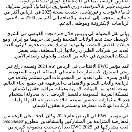
ن الرئيسية بما في ذلك
شجاع
,
دوري الأساطير
,
دوتا 2
,
ايتر 6
,
المراقبة
,
دوري الصواريخ
,
تراكمانيا
,
كاونتر سترايك
الواجب
و
فورتنايت
. اجتذبت نسخة 2025 في الرياض أكثر من
3 ملايين معجب إلى المدينة، بالإضافة إلى أكثر من 2500 من لاعبي
ت الإلكترونية وموظفي الدعم.
قل البطولة إلى باريس خلال فترة تجدد الفوضى في الشرق
 حيث تديم الولايات المتحدة وإسرائيل حربهما مع إيران. ومع
القصف النشطة والتهديد الوشيك بحدوث هجوم كارثي، ألغت
من شركات الطيران رحلاتها إلى المنطقة، بينما يعيش
المحليون في حالة من الغضب والخوف وانعدام الأمن.
عُقد مؤتمر EWC الافتتاحي في الرياض عام 2024 ونظمه ذراع غير
ندوق الاستثمارات العامة في المملكة العربية السعودية،
يشرف على العديد من المجموعات التي تستثمر بكثافة في
 وألعاب الفيديو والاهتمامات الترفيهية في جميع أنحاء العالم.
لعديد من الهيئات الإدارية وهيئات مراقبة حقوق الإنسان
 العربية السعودية بالغسيل الرياضي، أي محاولة استخدام
ستثمارات لتحسين سمعة البلاد حيث يواجه قادتها اتهامات
 انتهاكات متطرفة ومستمرة لحقوق الإنسان.
بقي مؤتمر EWC في الرياض عام 2025 وكان ناجحًا، على الرغم من
ة المتزايدة بين المشاركين والمشاهدين. مطورو
GeoGuessr
ألغت مشاركتها في EWC 2025 بعد أن سحبت مجموعة كبيرة من