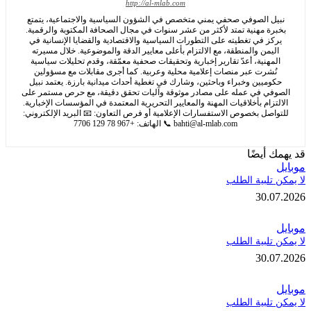
http://al-mlab.com
ل الصوفي صحفي يمني متخصص في الشؤون السياسية والاجتماعية، يتمتع
رة مهنية تمتد لأكثر من عشر سنوات في مجال الصحافة المكتوبة والرقمية.
كز في تغطيته على التطورات السياسية والاقتصادية والقضايا الإنسانية في
يمن والمنطقة، مع الالتزام بأعلى معايير الدقة والموضوعية. خلال مسيرته
مهنية، أعدّ تقارير إخبارية وتحقيقات صحفية معمّقة، وقدم تحليلات سياسية
ُشرت عبر منصات إعلامية محلية وعربية. كما أجرى مقابلات مع مسؤولين
وميين وخبراء وباحثين، وشارك في تغطية أحداث ميدانية بارزة. يعتمد نبيل
في في عمله على مصادر موثوقة وآليات تحقق دقيقة، مع حرص مستمر على
تزام بأخلاقيات المهنة والمعايير التحريرية المعتمدة في المؤسسات الإخبارية.
اصل بخصوص الاستفسارات الإعلامية أو فرص التعاون: 📧 البريد الإلكتروني:
bahti@al-mlab.com
📞 الهاتف: +967 78 129 7706
 أيضًا
تلبية الطلب
30.
تلبية الطلب
30.
تلبية الطلب