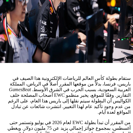
طولة كأس العالم للرياضات الإلكترونية هذا الصيف في
فرنسا، بدلاً من موقعها المقرر أصلاً في الرياض، المملكة
ة السعودية، بسبب الحرب في الشرق الأوسط.
GamesBeat
التقارير. وفقًا للموقع، يخبر منظمو EWC أصحاب المصلحة خلف
س أن البطولة سيتم نقلها إلى باريس هذا العام، على الرغم
وجود تأكيد عام لهذا التغيير. انتشرت شائعات عن تبادل
لعدة أيام.
من المقرر أن تبدأ بطولة EWC لعام 2026 في يوليو وتستمر حتى
أغسطس، بمجموع جوائز إجمالي يزيد عن 75 مليون دولار. ويغطي