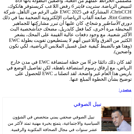
لخرائط عملهم من اللعبة، واصفين البطولة بأنها أداة
الرياضة.
ستريت فايتر 6
رفض اللاعب كريستوفر هانكوك،
ChrisCCH، المشاركة في EWC 2025 على الرغم من التأهل. شركة
كترونية الضخمة بما في ذلك
لأساطير
و
شجاع
، كان عليها أن تبرر مشاركتها للجماهير
ة مرة أخرى، كما فعل كايدريل،
مضحك جداً
شخصية البث
شعبية. مع وجود دفعات عالية القيمة على المحك، يشعر
الكثير من الفرق واللاعبين أنهم لا يستطيعون تفويت بطولة EWC
و بالضبط كيفية عمل غسيل الملابس الرياضية، لكي نكون
).
لقد كان ذلك دائمًا جزءًا من خطة استضافة EWC في مدن خارج
، مع إرفاق رسوم استضافة باهظة، لكن تفاصيل الوضع في
باريس هذا العام غير واضحة. لقد اتصلنا بـ EWC للحصول على
شأن الخطوة المبلغ عنها.
نبيل الصوفي
نبيل الصوفي صحفي يمني متخصص في الشؤون
السياسية والاجتماعية، يتمتع بخبرة مهنية تمتد لأكثر من
عشر سنوات في مجال الصحافة المكتوبة والرقمية.