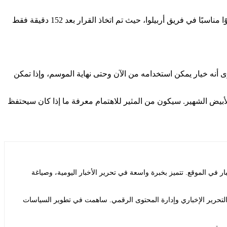
ولا يرى أربيلوا أن بيتارتش هو الشخص الذي يملأ الثغرات التي تركها جود بيلينجهام وإدواردو كامافينجا مؤخرًا. بدلاً من ذلك، يعتبر المراهق عضوًا مناسبًا في فريق أربيلوا، حيث تم اتخاذ القرار بعد 152 دقيقة فقط
 أنه خيار يمكن استخدامه من الآن وحتى نهاية الموسم، وإذا تمكن
لأبيض الشهير. سيكون من المثير للاهتمام معرفة ما إذا كان سيحتفظ
ي الموقع. تتميز بخبرة واسعة في تحرير الأخبار اليومية، وصياغة
التحرير الإخباري وإدارة المحتوى الرقمي. ساهمت في تطوير السياسات