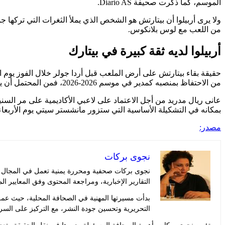
الموسم، كما ذكرت صحيفة Diario AS.
من اللعب مع لوس بلانكوس.
أربيلوا لديه ثقة كبيرة في بيتارك
حقيقة بقاء بيتارتش على أرض الملعب قبل أردا جولر خلال الفوز يوم ا
من الاحتفاظ بمنصبه كمدير في موسم 2026-2026، فمن المحتمل أن يظل بيتارك في المنافسة.
عانى ريال مدريد من أجل الاعتماد على لاعبي الأكاديمية على مر السن
بمكانه في التشكيلة الأساسية التي ستزور مانشستر سيتي يوم الأربعاء، 
مصدر:
نجوى بركات
نجوى بركات صحفية ومحررة يمنية تعمل في المجال الإ
التقارير الإخبارية، ومراجعة المحتوى وفق المعايير ال
بدأت مسيرتها المهنية في الصحافة المحلية، حيث عم
التحريرية وتحسين جودة النشر، مع التركيز على السر