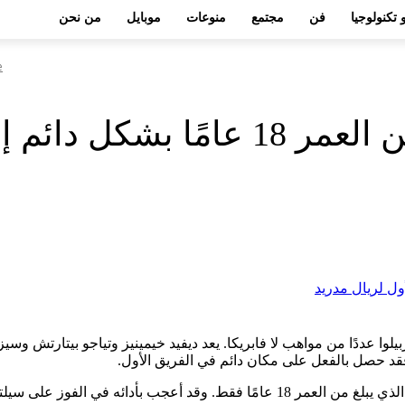
 تكنولوجيا
فن
مجتمع
منوعات
موبايل
من نحن
e
يق الأول لريال مدريد
يلوا عددًا من مواهب لا فابريكا. يعد ديفيد خيمينيز وتياجو بيتارتش وس
قد حصل بالفعل على مكان دائم في الفريق الأول.
يوم الجمعة، أعطى أربيلوا أول مباراة أساسية مع ريال مدريد لبيتارك، الذي يبلغ من العم