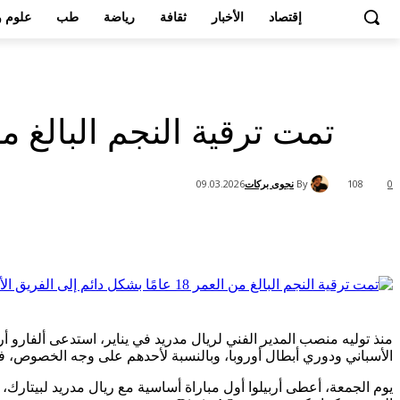
إقتصاد
الأخبار
ثقافة
رياضة
طب
علوم و
تمت ترقية النجم البالغ من العمر 18 عامًا بشكل دائم إلى الفر
By
نجوى بركات
09.03.2026
108
0
Share
منذ توليه منصب المدير الفني لريال مدريد في يناير، استدعى ألفارو أرب
الأسباني ودوري أبطال أوروبا، وبالنسبة لأحدهم على وجه الخصوص، ف