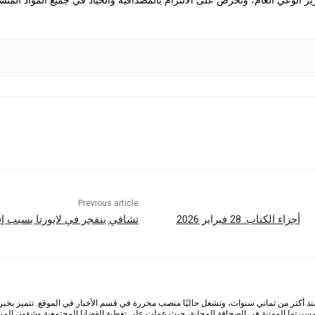
 الوعي العام، وتحرص على الالتزام بالمصداقية والحياد في جميع المواد المنش
Previous article
أجزاء الكتاب: 28 فبراير 2026
تشافي ينفجر في لابورتا بسبب إقالة
أكثر من ثماني سنوات، وتشغل حاليًا منصب محررة في قسم الأخبار في الموقع. تتميز بخبرة وا
 مسيرتها المهنية في الصحافة المحلية، حيث عملت على تغطية القضايا المجتمعية وشؤون المرأ