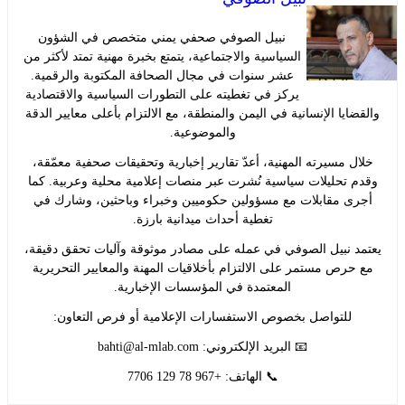
نبيل الصوفي صحفي يمني متخصص في الشؤون
السياسية والاجتماعية، يتمتع بخبرة مهنية تمتد لأكثر من
عشر سنوات في مجال الصحافة المكتوبة والرقمية.
يركز في تغطيته على التطورات السياسية والاقتصادية
ايا الإنسانية في اليمن والمنطقة، مع الالتزام بأعلى معايير الدقة
والموضوعية.
ل مسيرته المهنية، أعدّ تقارير إخبارية وتحقيقات صحفية معمّقة،
 تحليلات سياسية نُشرت عبر منصات إعلامية محلية وعربية. كما
ى مقابلات مع مسؤولين حكوميين وخبراء وباحثين، وشارك في
تغطية أحداث ميدانية بارزة.
د نبيل الصوفي في عمله على مصادر موثوقة وآليات تحقق دقيقة،
حرص مستمر على الالتزام بأخلاقيات المهنة والمعايير التحريرية
المعتمدة في المؤسسات الإخبارية.
للتواصل بخصوص الاستفسارات الإعلامية أو فرص التعاون:
📧 البريد الإلكتروني:
bahti@al-mlab.com
📞 الهاتف: +967 78 129 7706