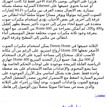
تز) على التوالي. يوصى بالإعداد الأخير فقط إذا كانت أجهزتك
المنزلية متصلة بشبكة Ethernet أو عندما تحتوي جميعها على
إشارات Wi-Fi ممتازة. يعد الاتصال متعدد الغرف بين مكبرات
 المنزلية موثوقًا ويوفر مسارًا صوتيًا سلسًا أثناء انتقالي من
ة إلى أخرى. في بعض الأحيان، يؤدي استخدام مكبرات صوت
دة في جميع أنحاء منزلي إلى حدوث تأخير بسيط يظهر كقليل
من الصدى. مع أجهزة Home 600 و400 و200، لم أتمكن بصراحة من
رفة وجود ثلاثة مكبرات صوت مختلفة تشغل الموسيقى أثناء
انتقالي من مكتبي إلى المطبخ وغرفة النوم.
يمكن استخدام مكبرات الصوت Denon Home الثلاثة جميعها في
أزواج استريو، على الرغم من أن مكانة Home 200 الأصغر تجعلها
الأنسب لذلك. ستحتاج إلى مساحة كبيرة على الرف لاستخدام
جهازي Home 400 أو 600 مثل هذا. جميع أزرار التحديد السريع
اضية القابلة للبرمجة موجودة على لوحات التحكم الخاصة بها،
ا يضع المحتوى والإعدادات شائعة الاستخدام على بعد ضغطة
دة فقط. تعمل هذه بشكل أساسي مثل الأزرار الموجودة على
 السيارة: اضغط مع الاستمرار لتخزين مصدر التشغيل الحالي
ع الصوت وإعدادات الصوت. يوجد أيضًا زر إجراء على الثلاثة
متصلاً دون الوصول إلى هاتفك.
نبيل الصوفي