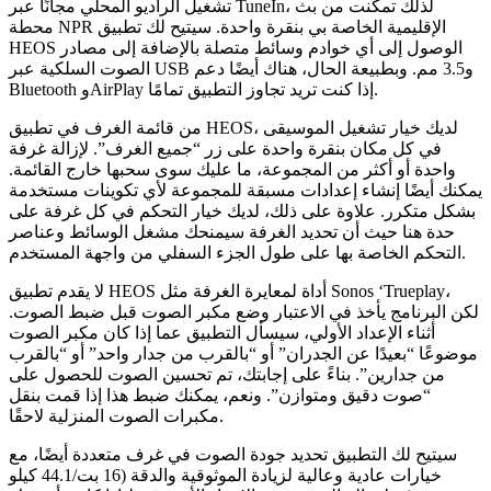
تشغيل الراديو المحلي مجانًا عبر TuneIn، لذلك تمكنت من بث
محطة NPR الإقليمية الخاصة بي بنقرة واحدة. سيتيح لك تطبيق
HEOS الوصول إلى أي خوادم وسائط متصلة بالإضافة إلى مصادر
الصوت السلكية عبر USB و3.5 مم. وبطبيعة الحال، هناك أيضًا دعم
Bluetooth وAirPlay إذا كنت تريد تجاوز التطبيق تمامًا.
من قائمة الغرف في تطبيق HEOS، لديك خيار تشغيل الموسيقى
ي كل مكان بنقرة واحدة على زر “جميع الغرف”. لإزالة غرفة
دة أو أكثر من المجموعة، ما عليك سوى سحبها خارج القائمة.
يضًا إنشاء إعدادات مسبقة للمجموعة لأي تكوينات مستخدمة
تكرر. علاوة على ذلك، لديك خيار التحكم في كل غرفة على
 هنا حيث أن تحديد الغرفة سيمنحك مشغل الوسائط وعناصر
لا يقدم تطبيق HEOS أداة لمعايرة الغرفة مثل Sonos ‘Trueplay،
برنامج يأخذ في الاعتبار وضع مكبر الصوت قبل ضبط الصوت.
ثناء الإعداد الأولي، سيسأل التطبيق عما إذا كان مكبر الصوت
ا “بعيدًا عن الجدران” أو “بالقرب من جدار واحد” أو “بالقرب
 جدارين”. بناءً على إجابتك، تم تحسين الصوت للحصول على
“صوت دقيق ومتوازن”. ونعم، يمكنك ضبط هذا إذا قمت بنقل
مكبرات الصوت المنزلية لاحقًا.
يح لك التطبيق تحديد جودة الصوت في غرف متعددة أيضًا، مع
خيارات عادية وعالية لزيادة الموثوقية والدقة (16 بت/44.1 كيلو