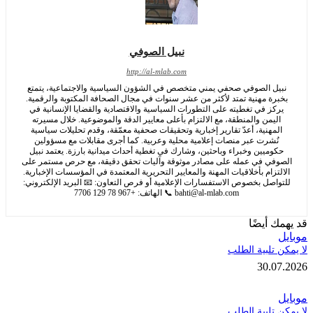
نبيل الصوفي
http://al-mlab.com
ل الصوفي صحفي يمني متخصص في الشؤون السياسية والاجتماعية، يتمتع
رة مهنية تمتد لأكثر من عشر سنوات في مجال الصحافة المكتوبة والرقمية.
كز في تغطيته على التطورات السياسية والاقتصادية والقضايا الإنسانية في
يمن والمنطقة، مع الالتزام بأعلى معايير الدقة والموضوعية. خلال مسيرته
مهنية، أعدّ تقارير إخبارية وتحقيقات صحفية معمّقة، وقدم تحليلات سياسية
ُشرت عبر منصات إعلامية محلية وعربية. كما أجرى مقابلات مع مسؤولين
وميين وخبراء وباحثين، وشارك في تغطية أحداث ميدانية بارزة. يعتمد نبيل
في في عمله على مصادر موثوقة وآليات تحقق دقيقة، مع حرص مستمر على
تزام بأخلاقيات المهنة والمعايير التحريرية المعتمدة في المؤسسات الإخبارية.
اصل بخصوص الاستفسارات الإعلامية أو فرص التعاون: 📧 البريد الإلكتروني:
bahti@al-mlab.com
📞 الهاتف: +967 78 129 7706
 أيضًا
تلبية الطلب
30.
تلبية الطلب