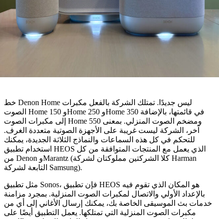
خط Denon Home ليس جديدًا. تمتلك الشركة بالفعل مكبرات
الصوت Home 150 وHome 250 وHome 350 في قائمتها، بالإضافة
إلى مكبرات الصوت Home 550 ومضخم الصوت المنزلي. بمعنى
ر، الشركة ليست غريبة على الأجهزة الصوتية متعددة الغرف.
لتحكم في كل هذه السماعات والنماذج الثلاثة الجديدة، يمكنك
استخدام تطبيق HEOS الذي يعمل مع المنتجات المتوافقة من كل
من Denon وMarantz (كلا الشركتين مملوكتان لشركة Harman
التابعة لشركة Samsung).
مثل تطبيق Sonos، فإن تطبيق HEOS هو المكان الذي تقوم فيه
عداد الأولي والاتصال لمكبرات الصوت المنزلية. بمجرد مزامنة
بث الموسيقى الخاصة بك، يمكنك إرسال الأغاني إلى أي من
كبرات الصوت المنزلية التي تمتلكها. يعمل التطبيق أيضًا على