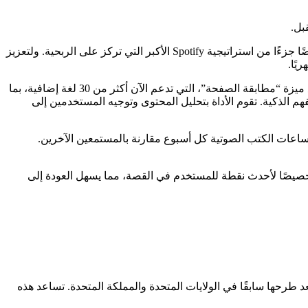
ويعزز إعلان اليوم مكانة Spotify كمنافس لكبار بائعي الكتب، حيث يهدف إلى التحول إلى متجر شامل لمحبي الكتب. يعد هذا العرض الجديد أيضًا جزءًا من استراتيجية Spotify الأكبر التي تركز على الربحية. ولتعزيز
بالإضافة إلى مبيعات الكتب المادية، أطلقت Spotify العديد من التحديثات الأخرى، والتي تم الإعلان عنها مبدئيًا في فبراير. ويتضمن ذلك توسيع ميزة “مطابقة الصفحة”، التي تدعم الآن أكثر من 30 لغة إضافية، بما
ني باستخدام كاميرا هواتفهم الذكية. تقوم الأداة بتحليل المحتوى وتوجيه المستخدمين إلى
تب اللغة الإنجليزية في فبراير، أفادت Spotify أن المستخدمين الذين يستخدمون Page Match يبثون ما متوسطه 55% من ساعات الكتب الصوتية كل أسبوع مقارنة بالمستمعين الآخرين.
 توفر هذه الميزة ملخصات صوتية قصيرة مصممة خصيصًا لأحدث نقطة للمستخدم في القصة، مما يسهل العودة إلى
هة لمخططات الموسيقى والبودكاست الخاصة بـ Spotify، متاحة الآن في ألمانيا، بعد طرحها سابقًا في الولايات المتحدة والمملكة المتحدة. تساعد هذه