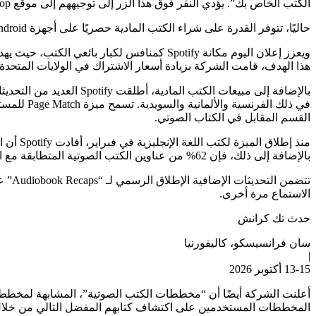
الكتب الخاص بك”. يؤدي النقر فوق هذا الزر إلى توجيههم إلى موقع Bookshop الإلكتروني، الذي يدير الأسعار والمخزون والشحن.
حاليًا، تتوفر القدرة على شراء الكتب المادية حصريًا على أجهزة Android، ومن المقرر أن يتمكن مستخدمو iOS من الوصول إليها الأسبوع المقبل.
هذا الهدف، قامت الشركة بزيادة أسعار الاشتراك في الولايات المتحدة وأوروبا. لقد تم ال
في ذلك ال
القسم المقابل في الكتاب الصوتي.
بالإضافة إلى ذلك، فإن 62% من عناوين الكتب الصوتية المتطابقة مع الصفحة على Spotify هي كتب لم يقم المستخدمون ببثها من قبل.
الاستماع مرة أخرى.
حدث تك كرانش
سان فرانسيسكو، كاليفورنيا
|
13-15 أكتوبر 2026
المخططات المستخدمين على اكتشاف كتابهم المفضل التالي من خلال عرض م