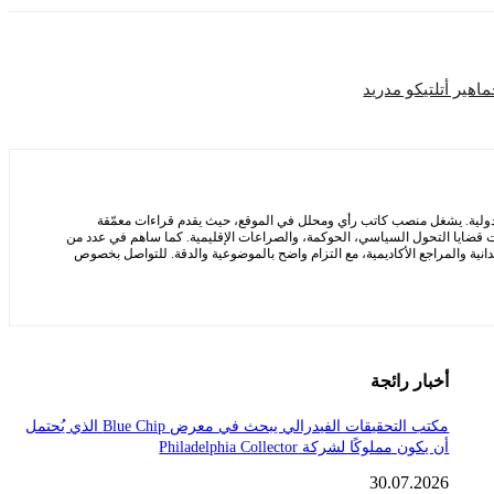
اهير أتلتيكو مدريد
لدولية. يشغل منصب كاتب رأي ومحلل في الموقع، حيث يقدم قراءات معمّقة
 قضايا التحول السياسي، الحوكمة، والصراعات الإقليمية. كما ساهم في عدد من
يدانية والمراجع الأكاديمية، مع التزام واضح بالموضوعية والدقة. للتواصل بخصوص
أخبار رائجة
مكتب التحقيقات الفيدرالي يبحث في معرض Blue Chip الذي يُحتمل
أن يكون مملوكًا لشركة Philadelphia Collector
30.07.2026