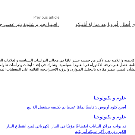
Previous article
أبطال أوروبا بعد مباراة أتلتيكو
رافينيا نجم برشلونة يثير غضب جم
كاديمية وإعلامية تمتد لأكثر من خمسة عشر عامًا في مجالي الدراسات السياسية والعلاقات ا
طقة. حصل على درجة الدكتوراه في العلوم السياسية، وشارك في إعداد أبحاث ودراسات تناولت
أن اليمني. تتميز مقالاته بالتحليل المتوازن والرؤية الاستراتيجية القائمة على المعطيات الم
علوم و تكنولوجيا
أصبح كلود أوبوس 5 قاسيًا تمامًا عندما تم تكليفه بتشغيل آلة بيع
علوم و تكنولوجيا
قد تواجه مراكز البيانات انقطاعًا مؤقتًا في التيار الكهربائي لمنع انقطاع التيار
الكهربائي في أكبر شبكة أمريكية