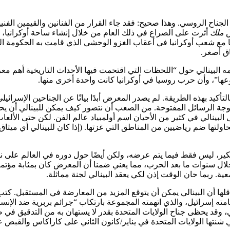
بيان، قال البينالي إنه لم يوجه الدعوة في عام 2022 لإغلاق الجناح الروسي. وهذا صحيح: فقد جاء القرا
ض
ملك
أثرت على الصراع في ذلك العام من خلال إنشاء ساحة أوكرانيا،
 العرض أن ساحة Piazza Ucraina أقيمت “تضامنا مع شعب أوكرانيا في أعقاب الغزو الوحشي الذ
اع “Libertà al Cile” في عام 2020، في عرض نظمه البينالي حول “اللحظات التي اقتحمت فيها الأ
2026، لأن بيان “الاستبعاد” سبق موجة الرسائل المفتوحة. من الصعب أن نتصور كيف 
 محاولتها ضم رياضيين من المناطق التي غزتها. (إذا كان للبينالي أي مي
تفكير، ليس فقط فيما يتم عرضه، ولكن أيضًا حول دوره في العالم على 
نون” خلال سنوات ما بعد الحرب، مما يعني ضمنا أن المعرض كان بمثابة مؤت
ية. ربما حان الوقت إذن لكي يعقد البينالي لجنة مماثلة.
أن البينالي يمكن أن يتوقع المزيد من المعارضة في المستقبل. كتب ANGA في 
قامته إسرائيل، والذي اتهمته المجموعة بارتكاب “جرائم بربرية ضد ال
وقد يحظى جناح الولايات المتحدة بقدر لا يستهان به من التدقيق في ضو
ي شنتها الولايات المتحدة في يناير/كانون الثاني على كاراكاس والقبض ع