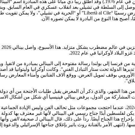
الدورة السادسة والثلاثين كانت في عام 1972 والدورة السابعة والثلاثين في عام 1976.) وقد أ
ذي وصل إلى السلطة في تشيلي بعد انقلاب عسكري في العام السابق. وب
تدين الفاشية في جميع أنحاء العالم في الأماكن العامة. كان عنوان العرض رسميًا “
طوا
ثلون الدول الأوروبية من فرنسا إلى بولندا رسالة مفتوحة إلى البينالي بمبادرة م
يرها الدولة تحت ستار التبادل الفني”. وكانت أوكرانيا وليتوانيا قد أصدر
 الأوروبي بوقف تمويل العرض. ووقع آلاف الفنانين وأمناء المعارض رسالة
لاق”.
 هذا الشهر، والذي ذكر أن المعرض يقبل طلبات الأجنحة من أي دولة معت
ت المشاركة من الدول، يرفض بينالي فينيسيا أي شكل من أشكال الاستبعا
م السابق، في أعقاب هجوم حماس في 7 أكتوبر. (لم يكن لفلسطين أبدًا جناح رسمي في البينالي لأنها
اج هذا الجناح أيضًا. رداً على ذلك، قال البينالي لـ
صحيفة الفن
وأنها 
ها. (انتهى الأمر بالفنانة روث باتير بإغلاق جناحها الإسرائيلي والد