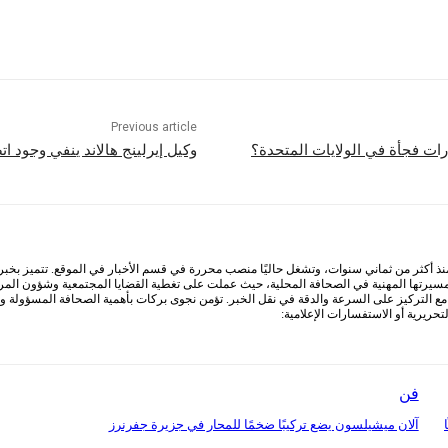
Previous article
ات فجأة في الولايات المتحدة؟
وكيل إيرلينج هالاند ينفي وجود ا
أكثر من ثماني سنوات، وتشغل حاليًا منصب محررة في قسم الأخبار في الموقع. تتميز بخبرة وا
 مسيرتها المهنية في الصحافة المحلية، حيث عملت على تغطية القضايا المجتمعية وشؤون المرأ
التركيز على السرعة والدقة في نقل الخبر. تؤمن نجوى بركات بأهمية الصحافة المسؤولة ودور
ريرية أو الاستفسارات الإعلامية:
فن
ا
آلان ميشيلسون يضع تركيبًا ضخمًا للمحار في جزيرة جفرنرز