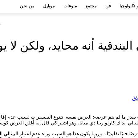
 تكنولوجيا
فن
مجتمع
منوعات
موبايل
من نحن
e
 البندقية أنه محايد، ولكن لا
تاريخ ليس بسبب ما تم عرضه بقدر ما لم يتم عرضه: العرض نفسه. تتنوع التفسيرات 
ينالي آنذاك كارلو ريبا دي ميانا، وهو اشتراكي قال إنه أغلق العرض كوس
ًا فنيًا تقليديًا – وربما يكون هذا هو السبب وراء عدم اعتبار البينالي