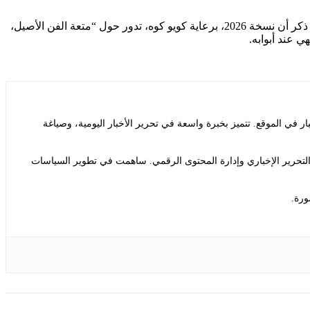
يشير كل هذا إلى أن البينالي لا يمكن أن يوجد بمعزل عن كل ما يحدث حوله – وهو الأمر الذي اقترحه الرئيس بيترانجيلو بوتافوكو بنفسه عندما ذكر أن نسخة 2026، برعاية كويو كوه، تدور حول “متعة الفن الأصيل،
ي عند أبوابه.
ي الموقع. تتميز بخبرة واسعة في تحرير الأخبار اليومية، وصياغة
التحرير الإخباري وإدارة المحتوى الرقمي. ساهمت في تطوير السياسات
ورة.