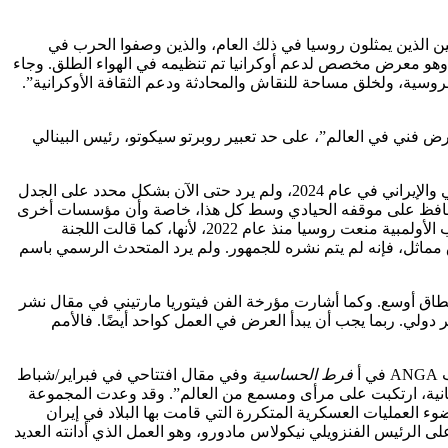
ر من الفنانين والقيمين الفنيين الذين يمثلون روسيا في ذلك العام، والذين وصفوا الحرب في
 وهو معرض مخصص لدعم أوكرانيا تم تنظيمه في الهواء الطلق. وجاء
ي قامت به الحكومة الروسية، ولخلق مساحة للنقاش والمحادثة ودعم الثقافة الأوكرانية”.
حداث التاريخية أهم معرض فني في العالم”، على حد تعبير روبرتو سيكوتو، رئيس البينالي
فهل توقف البينالي منذ ذلك الحين عن الاعتراف بتلك اللحظات؟ يبدو بالتأكيد بهذه الطريقة. لم يصدر المعرض أبدًا بيانًا عن الجناحين الإسرائيلي والإيراني في عام 2024، ولم يرد حتى الآن بشكل محدد على الجدل
يمكن للبينالي أن يحافظ على موقفه الحيادي وسط كل هذا، خاصة وأن مؤسسات أخرى
في مكانته لا تحافظ على مواقف مماثلة. على سبيل المثال، يطلق على البينالي في كثير من الأحيان اسم أولمبياد عالم الفن. لكن حتى الألعاب الأولمبية منعت روسيا منذ عام 2022، لأنها، كما قالت اللجنة
ثاق مماثل، فإنه لم يتم نشره للجمهور. ولم يرد المتحدث الرسمي باسم
نطاق أوسع. وكما أشارت مؤرخة الفن فيتوريا مارتيني في مقال نشر
مر دولي. ربما يجب أن يبدأ العرض في العمل كواحد أيضًا. فالأمم
أ
فرط الحساسية
وفي مقال افتتاحي في فبراير/شباط
إنسانية، ارتكبت على مرأى ومسمع من العالم”. وقد وعدت المجموعة
ء العمليات العسكرية المتكررة التي قامت بها البلاد في إيران
لى الرئيس الفنزويلي نيكولاس مادورو، وهو العمل الذي أدانته العديد