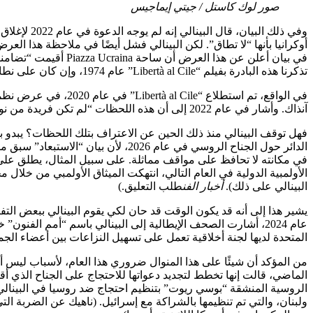
صور لوك كاستل / جيتي إيماجيس
وفي ذلك ال
أوكرانيا بأنها “لا تطاق”. لكن البينالي فشل أيضًا في ملاحظة هذا العر
في بيان أعلن عن هذا
تذكرنا هذه البادرة بفيلم “Libertà al Cile” عام 1974، وإن كان على نطاق أصغر.
في الواقع، تم استطل
آنذاك. وأشار في عام 2022 إلى أن هذه اللحظات “لم تكن فريدة من نوعها”، وأن حرب روسيا في أوكرانيا كانت واحدة أخرى منها.
الدائر حول الجناح الروسي في عام 
الأولمبية الدولية في العام التالي، انتهكت الميثاق الأولمبي من خلال
البينالي على ذلك).
أخبار الفن
طلب التعليق.)
يشير هذا إلى أنه قد يكون الوقت قد حان لكي يقوم البينالي ببعض ال
عام 2024، أشارت الصحف الإيطالية إلى البينالي باسم “أمم الف
المتحدة لديها لجنة أخلاقية تعمل على تسهيل النزاعات بين أعضاء الجمع
من المؤكد أن شيئًا على هذا المنوال ضروري هذا العام، لأسباب ليس أقلها 
الماضي، قالت إنها تخطط لتجديد دعواتها للاحتجاج على الجناح الذي أ
الروسية المنشقة “بوسي ريوت” بتنظيم احتجاج ضد روسيا في البينالي، 
ولبنان، والتي تم تنظيمها بالشراكة مع إسرائيل. (ناهيك عن الضربة الت