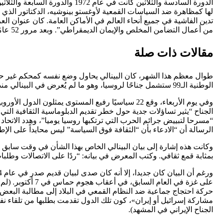
لها كمظاهرة ضد السياسات القمعية لأوغستو بينوشيه، الدكتاتور ال
من أعمال التضامن المخلص والإيمان الديمقراطي”. وبعد مرور 52 عامًا، أصبح هذا النوع من البادرة لا يمكن تصوره الآن.
مقالات ذات صلة
الوطنية الـ99 ستشمل جناحًا لروسيا، وهو ما لم يُعرض في البينالي منذ غزو البلاد لأوكرانيا في عام 2022.
وفي يوم الأربعاء، وقع 22 سياسيًا رفيع المستوى يم
الجناح “يثير تساؤلات جدية حول خطر تقديم الدبلوماسية الثقافية التي تد
“مسرحا لتبييض جرائم الحرب التي ترتكبها روسيا يوميا”، وهدد الاتحاد
الرسالة أن “الادعاء بأن “الثقافة فوق السياسة” ليس محايداً على الإط
وكانت هذه إشارة إلى بيان البينالي الخاص بهذا الشأن في وقت سابق من
بمثابة قمع ثقافي. وكتب المعرض في بيانه: “ردًا على الاتصالات وطلبا
على غزة في العا
حركة احتجاج جماعية ضد النظام القمعي في البلاد إلى مطالبة البعض بإخر
مشاركة إسرائيل أو إيران»، كون تلك الدول تقدمت بطلبها من تلقاء نفس
الجناح الإيراني في المشهد).