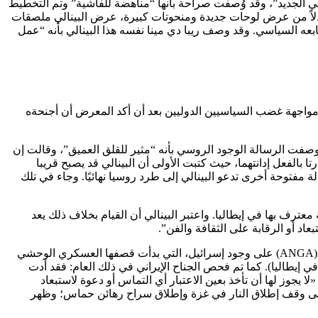
طلق ريبا دي ميانا على هذه المبادرة اسم “البينالي الجديد”، وقد وُصفت صراحة بأنها “مناهضة للفاشية” وتم التخطيط
دلاً من عرض لوحات جديدة ومنحوتات كبيرة، عرض البينالي ملصقات
Libertà al Cile” أو “الحرية في تشيلي”، ولا يمكن تفويت طابعه السياسي. وقد وصف ريبا دي مينا نفسه هذا البينالي بأنه “عمل
ل معظم هذا الشهر، كان البينالي يحاول وضع نفسه كمحكم غير حزبي في عالم مضطرب بشكل متزايد. هذا الأسبوع، واصل بينالي 2026 مواجهة غضب السياسيين الدوليين بعد أن أكد المعرض أن أجنحةه
ن لاتفيا. ووصفت الرسالة الوجود الروسي بأنه “مثير للقلق العميق”، وقالت إن
تا بالفعل إدانتهما، حيث كتبت الأولى أن البينالي قد يصبح قريبا
 مفتوحة أخرى تدعو البينالي إلى طرد روسيا نهائيًا. وجاء في تلك
رف بها في إيطاليا. واعتبر البينالي أن القيام بخلاف ذلك يعد
د أو الرقابة على الثقافة والفن”.
ورغم أن البيان كان جديدا، إلا أنه كان صدى لبيان قديم صدر في عام 2024، عندما احتجت مجموعات مثل تحالف الفن وليس الإبادة الجماعية (ANGA) على وجود إسرائيل، التي بدأت قصفها العسكري الوحشي
 غير معترف بها كدولة في إيطاليا). كما تم فحص الجناح الإيراني في ذلك العام: فقد أدت
«لا يجوز لها أن تأخذ بعين الاعتبار أي التماس أو دعوة لاستبعاد
عوة إلى وقف إطلاق النار في غزة وإطلاق سراح رهائن حماس؛ وظهر