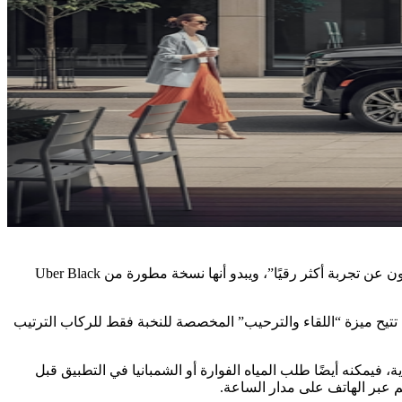
لدى Uber تجربة ركوب فاخرة جديدة بدعوة فقط تسمى Uber Elite. تستهدف “المديرين التنفيذيين، والمسافرين الدائمين، والركاب الذين يبحثون عن تجربة أكثر رقيًا”، ويبدو أنها نسخة مطورة من Uber Black
ها عن ثلاث سنوات. تتيح ميزة “اللقاء والترحيب” المخصصة للنخبة فقط للركاب الترتيب
سية للغاية، فيمكنه أيضًا طلب المياه الفوارة أو الشمبانيا في التطبيق قبل