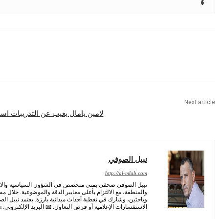
Share
Next article
لامين يامال يغيب عن التدريبات است
نبيل الصوفي
http://al-mlab.com
نبيل الصوفي صحفي يمني متخصص في الشؤون السياسية والاجتماع
والمنطقة، مع الالتزام بأعلى معايير الدقة والموضوعية. خلال م
وباحثين، وشارك في تغطية أحداث ميدانية بارزة. يعتمد نبيل ا
الاستفسارات الإعلامية أو فرص التعاون: 📧 البريد الإلكتروني:
m