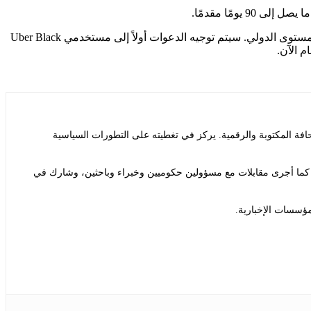
سيتم إطلاق خدمة Uber Elite أولاً في لوس أنجلوس وسان فرانسيسكو، وستتبعها نيويورك قريبًا، ثم مدن أخرى في الولايات المتحدة وعلى المستوى الدولي. سيتم توجيه الدعوات أولاً إلى مستخدمي Uber Black
ة المكتوبة والرقمية. يركز في تغطيته على التطورات السياسية
ة. كما أجرى مقابلات مع مسؤولين حكوميين وخبراء وباحثين، وشارك في
مؤسسات الإخبارية.