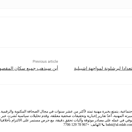
Previous article
عدادا لبرشلونة لمواجهة إشبيلية
أين سيذهب جميع سكان المقصو
ية، يتمتع بخبرة مهنية تمتد لأكثر من عشر سنوات في مجال الصحافة المكتوبة والرقمية. يرك
سيرته المهنية، أعدّ تقارير إخبارية وتحقيقات صحفية معمّقة، وقدم تحليلات سياسية نُشرت عب
لصوفي في عمله على مصادر موثوقة وآليات تحقق دقيقة، مع حرص مستمر على الالتزام بأخلاقيا
bahti@al-mlab.co
📞 الهاتف: +967 78 129 7706