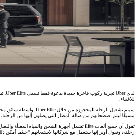
للأغنياء.
سيتم تشغيل الرحلة المح
مسبقًا ليتم اصطحابهم من صالة المطار التي يصلون إليها من الرحلة، 
تقول أن جميع ألعاب Elite تشمل أجهزة الشحن والمياه
رحلته، وتقول أوبر إنها ستعمل مع شركائها لاستيعابهم “حيثما أمكن ذلك”. بمجرد حجز رحلة Uber Elite، يمكن للراكب أيضًا الاستفادة