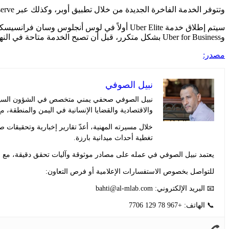
وتتوفر الخدمة الفاخرة الجديدة من خلال تطبيق أوبر، وكذلك عبر Uber Reserve وUber for Business. يمكن حجز الرحلات قبل ساعة واحدة أو ما يصل إلى 90 يومًا مقدمًا.
وUber for Business بشكل متكرر، قبل أن تصبح الخدمة متاحة في النهاية لجميع الركاب. إذا كنت تعتقد أنك مهم بما فيه الكفاية، يمكنك الانضمام الآن.
مصدر:
نبيل الصوفي
نبيل الصوفي صحفي يمني متخصص في الشؤون السياسية 
والاقتصادية والقضايا الإنسانية في اليمن والمنطقة، مع
خلال مسيرته المهنية، أعدّ تقارير إخبارية وتحقيقا
تغطية أحداث ميدانية بارزة.
يعتمد نبيل الصوفي في عمله على مصادر موثوقة وآليات تحقق دقيقة، مع حر
للتواصل بخصوص الاستفسارات الإعلامية أو فرص التعاون:
📧 البريد الإلكتروني:
bahti@al-mlab.com
📞 الهاتف: +967 78 129 7706