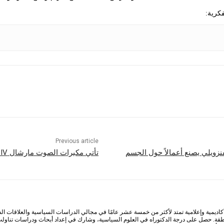
كرية:
Previous article
نزويلي يصنع أعمالاً حول الجسم
تأتي مكبرات الصوت مارشال Acton IV وStanmore IV مع أزرار قابلة للتخصيص
كاديمية وإعلامية تمتد لأكثر من خمسة عشر عامًا في مجالي الدراسات السياسية والعلاقات ا
طقة. حصل على درجة الدكتوراه في العلوم السياسية، وشارك في إعداد أبحاث ودراسات تناولت