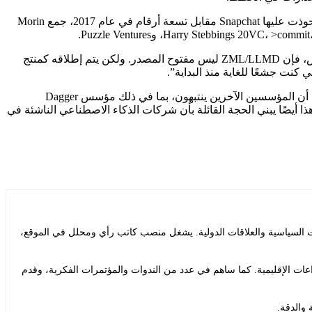
وقد ساعد أيضًا في حصول هذا الفريق الصغير على تمويل جيد مقارنة بحجمه. بفضل سجله الحافل كنائب رئيس للهندسة في Zenly، التي استحوذت عليها Snapchat مقابل تسعة أرقام في عام 2017، جمع Morin
على عكس المشروع العام الأول لـ ZML، وهو إطار عمل ML الذي يركز على الاستدلال والذي تم إصداره في عام 2024 وتم تحديثه في مارس، فإن ZML/LLMD ليس مفتوح المصدر. ولكن يتم إطلاقه كمنتج
من السابق لأوانه معرفة متى قد يصبح ZML/LLMD منتجًا مدفوع الأجر، وكيف سيبدو اعتماده. لكن جدول الحد الأقصى للشركة الناشئة يؤكد أن المؤسسين الآخرين ينتبهون، بما في ذلك مؤسس Dagger
Docker Solomo، وClément Delangue وJulien Chaumond من Hugging Face، بالإضافة إلى LeCun، التي تعمل الآن مع AMI Labs. وهذا أيضًا يبني الحجة القائلة بأن شركات الذكاء الاصطناعي الناشئة في
ت السياسية والعلاقات الدولية. يشغل منصب كاتب رأي ومحلل في الموقع،
ات الإقليمية. كما ساهم في عدد من الندوات والمؤتمرات الفكرية، وقدم
 والدقة.