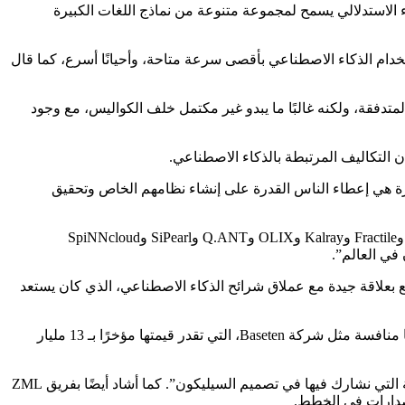
للأداء الاستدلالي يسمح لمجموعة متنوعة من نماذج اللغات الكبيرة
فة لحالات استخدام الذكاء الاصطناعي بأقصى سرعة متاحة، وأحيانًا أسرع، كما قال
لمتدفقة، ولكنه غالبًا ما يبدو غير مكتمل خلف الكواليس، مع وجود
ن التكاليف المرتبطة بالذكاء الاصطناعي.
لفكرة هي إعطاء الناس القدرة على إنشاء نظامهم الخاص وتحقيق
وأشار مورين إلى أن مثل هذه المساعدة البرمجية قد تساعد صانعي شرائح الذكاء الاصطناعي الجدد، وكثير منهم من أوروبا، نقلاً عن Axelera وFractile وKalray وOLIX وQ.ANT وSiPearl وSpiNNcloud
ن مورين متشائم بشأن نفيديا. إنه ليس كذلك، ويرجع ذلك جزئيًا إلى العرض الحالي. وأخبر موقع TechCrunch أن شركة ZML تتمتع بعلاقة جيدة مع عملاق شرائح الذكاء الاصطناعي، الذي كان يستعد
لقد كان الاستدلال مجالًا لمثل هذا الاستثمار المكثف، حيث تم الترحيب بهذا الاتجاه باسم “اندفاع الذهب الاستدلالي”. لذا فإن شركة ZML لديها منافسة مثل شركة Baseten، التي تقدر قيمتها مؤخرًا بـ 13 مليار
يتنافس كل من vLLM وSGLang جزئيًا مع LLMD، لكن طموحات Morin فيما يتعلق بـ ZML تغطي نطاقًا أوسع. وقال: “لقد وصلنا إلى النقطة التي نشارك فيها في تصميم السيليكون”. كما أشاد أيضًا بفريق ZML