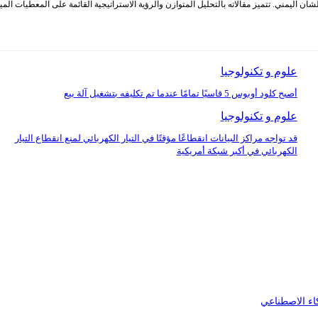
أن اليمني. تتميز مقالاته بالتحليل المتوازن والرؤية الاستراتيجية القائمة على المعطيات الم
علوم و تكنولوجيا
أصبح كلود أوبوس 5 قاسيًا تمامًا عندما تم تكليفه بتشغيل آلة بيع
علوم و تكنولوجيا
قد تواجه مراكز البيانات انقطاعًا مؤقتًا في التيار الكهربائي لمنع انقطاع التيار
الكهربائي في أكبر شبكة أمريكية
اء الاصطناعي