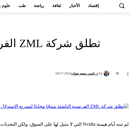
إقتصاد
الأخبار
ثقافة
رياضة
طب
علوم و
تطلق ش
By
د .ياسين سعيد نعمان
08.07.2026
48
0
Share
لم تنته أيام هيمنة Nvidia التي لا مثيل لها على السوق، ولكن التحديات والخيارات تظهر من كل الاتجاهات.