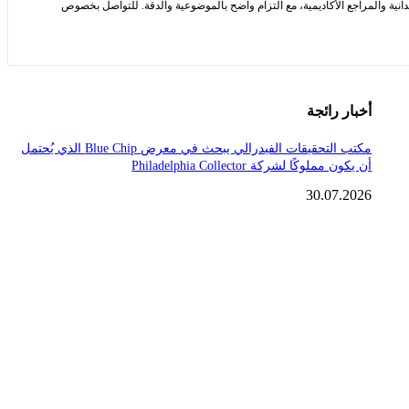
يدانية والمراجع الأكاديمية، مع التزام واضح بالموضوعية والدقة. للتواصل بخصوص
أخبار رائجة
مكتب التحقيقات الفيدرالي يبحث في معرض Blue Chip الذي يُحتمل
أن يكون مملوكًا لشركة Philadelphia Collector
30.07.2026