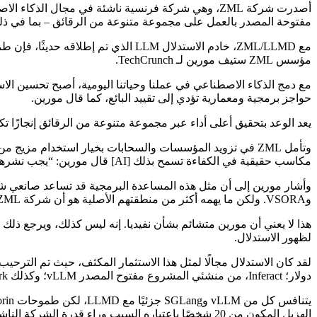
أصدرت شركة ZML، وهي شركة فرنسية ناشئة في مجال الذ
مفتوحة المصدر بالعمل على مجموعة متنوعة من الرقائق – بما في ذلك Nvidia’s وAMD’s وGoogle’s TPU وApple Metal وel Arc
مع ZML/LLMD، خادم الاستدلال LLM ال
مؤسس ZML ستيف مورين لـ TechCrunch.
مع دمج الذكاء الاصطناعي في عملنا وحياتنا اليومية، أصبح تحسين الاس
حواجز برمجية ومعمارية تؤدي إلى تقييد البائع، كما قال مورين.
يعد الوعد بتحقيق أعلى أداء عبر مجموعة متنوعة من الرقائق إنجازًا تك
وتأمل ZML في تزويد المؤسسات والسحابات بخيار استخدام مز
مكاسب حقيقية في الكفاءة تسمح بذلك [AI] قال مورين: “يجب نشرها”.
وVSORA. ولكن ما يهمه أكثر من منطقتهم الأصلية هو أن شركة ZML يمكنها العمل معهم على “أشياء لم يتم القيام بها من قبل في أي مكان في العالم”.
لظهور الاستدلال.
دولار؛ Inferact، من منشئي المشروع مفتوح المصدر vLLM؛ وكذلك RadixArk، الشركة التجارية التي تقف وراء SGLang.
الهزيل المكون من 20 شخصًا باعتباره السبب وراء قدرة الشركة الناشئة التي يوجد مقرها في باريس على التحرك بسرعة، مع المزيد من الإصدارات في الخطط.