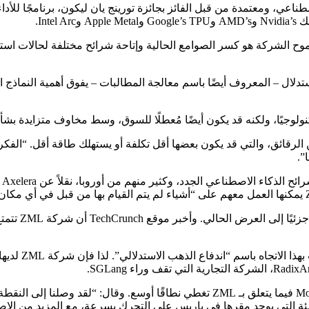
كاء الاصطناعي، ومعتمدة من قبل الفائز بجائزة تورينج يان ليكون، برنامجًا 
Int.
ذي تم إطلاقه حديثًا، فإن طموح الشركة هو كسر الصوامع الحالية وإتاحة شرائح مختل
تدلال – المعروف أيضًا باسم معالجة المطالبات – يفوق أهمية النماذج ا
نولوجيًا، ولكنه قد يكون أيضًا مُعطلًا للسوق، وسط مخاوف متزايدة بشأ
يج من الرقائق، والتي قد يكون بعضها أقل تكلفة أو يستهلك طاقة أقل. “ا
هذا لا يعني أ