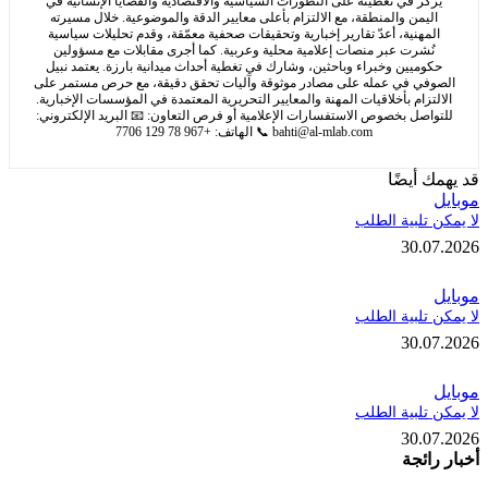
كز في تغطيته على التطورات السياسية والاقتصادية والقضايا الإنسانية في
يمن والمنطقة، مع الالتزام بأعلى معايير الدقة والموضوعية. خلال مسيرته
مهنية، أعدّ تقارير إخبارية وتحقيقات صحفية معمّقة، وقدم تحليلات سياسية
ُشرت عبر منصات إعلامية محلية وعربية. كما أجرى مقابلات مع مسؤولين
وميين وخبراء وباحثين، وشارك في تغطية أحداث ميدانية بارزة. يعتمد نبيل
في في عمله على مصادر موثوقة وآليات تحقق دقيقة، مع حرص مستمر على
تزام بأخلاقيات المهنة والمعايير التحريرية المعتمدة في المؤسسات الإخبارية.
اصل بخصوص الاستفسارات الإعلامية أو فرص التعاون: 📧 البريد الإلكتروني:
bahti@al-mlab.com
📞 الهاتف: +967 78 129 7706
 أيضًا
تلبية الطلب
30.
تلبية الطلب
30.
تلبية الطلب
30.
ائجة