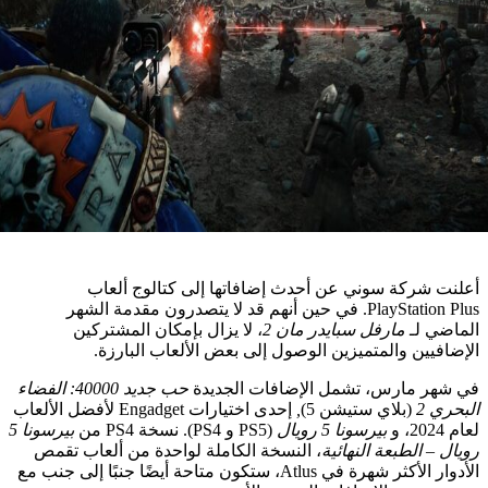
شركة سوني عن أحدث إضافاتها إلى كتالوج ألعاب
PlayStation Plus. في حين أنهم قد لا يتصدرون مقدمة الشهر
 لـ
مارفل سبايدر مان 2
، لا يزال بإمكان المشتركين
ين والمتميزين الوصول إلى بعض الألعاب البارزة.
 مارس، تشمل الإضافات الجديدة
حب جديد 40000: الفضاء
(بلاي ستيشن 5)
,
إحدى اختيارات Engadget لأفضل الألعاب
بيرسونا 5 رويال
(PS5 و PS4). نسخة PS4 من
بيرسونا 5
الطبعة النهائية
، النسخة الكاملة لواحدة من ألعاب تقمص
الأدوار الأكثر شهرة في Atlus، ستكون متاحة أيضًا جنبًا إلى جنب مع