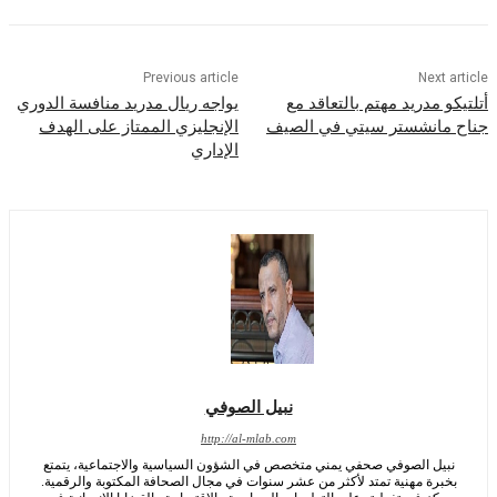
Previous article
Nex
مدريد مهتم بالتعاقد مع
يواجه ريال مدريد منافسة الدوري
انشستر سيتي في الصيف
الإنجليزي الممتاز على الهدف
الإداري
نبيل الصوفي
http://al-mlab.com
ل الصوفي صحفي يمني متخصص في الشؤون السياسية والاجتماعية، يتمتع
رة مهنية تمتد لأكثر من عشر سنوات في مجال الصحافة المكتوبة والرقمية.