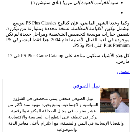
يد الخواتم: العودة إلى موريا
(بلاي ستيشن 5)
وكما وعدنا الشهر الماضي، فإن كتالوج PS Plus Classics يتوسع
تيكين: القيامة المظلمة
، نسخة مجددة ومتوازنة من
تيكن 5
خيارات موسعة لتخصيص الشخصية ومراحل جديدة لم تكن
موجودة في لعبة القتال الأصلية لعام 2004. هذا فقط لمشتركي PS
على PS4 وPS5.
كل هذه الأشياء ستكون متاحة على PS Plus Game Catalog في 17
نبيل الصوفي
نبيل الصوفي صحفي يمني متخصص في الشؤون
السياسية والاجتماعية، يتمتع بخبرة مهنية تمتد لأكثر من
عشر سنوات في مجال الصحافة المكتوبة والرقمية.
يركز في تغطيته على التطورات السياسية والاقتصادية
ايا الإنسانية في اليمن والمنطقة، مع الالتزام بأعلى معايير الدقة
والموضوعية.