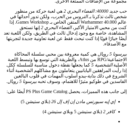
 من الإضافات الممتعة الأخرى.
 البحري 2
هي لعبة حركة من منظور
لث تذكرنا بـ
التروس من الحرب
، ولكن تدور أحداثها في
عالم Warhammer 40.000 المتقن الخاص بـ Games Workshop. إذا
محبي الامتياز الأكبر،
الفضاء البحري 2
إنها تستحق
ة، خاصة مع وجود إدخال ثالث في الطريق، ولكن اللعبة تعد
يارًا قويًا إذا كنت تبحث فقط عن لعبة تعاونية جديدة لتجربتها
دقاء.
ال
هي كمية معروفة بين محبي سلسلة المحاكاة
الاجتماعية/RPG من Atlus، والطريقة التي توسع بها وتبسط اللعبة
الشخصية 5
كما يجعلها نقطة دخول مناسبة للسلسلة ككل.
ت المراهقين اليابانيين يتعاملون مع مشاكلهم الشخصية أثناء
 في ذلك
بداية-
يبدو أسلوب المهمات في قلوب البالغين
ن في طوكيو مثيرًا للاهتمام، وسوف تحبه
بيرسونا 5 رويال
.
المميزات، يحصل PS Plus Game Catalog أيضًا على:
ي إيه سبورتس مادن إن إف إل 26
(بلاي ستيشن 5)
افر 2
(بلاي ستيشن 5 وبلاي ستيشن 4)