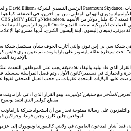
 في شبكة سي بي إس نيوز، والتي أثارت الخوف بشأن مستقبل شبكة س
فؤة”. تحت سيطرة عائلة إليسونز على باراماونت، تم تعيين باري فايس
الإخبارية القديمة. والآن، هناك خوف من أن مصيراً مماثلاً قد يصيب شبكة سي إن إن.
ار الذي قاد بيليه والبقاء
60 دقيقة
يجب على الموظفين التحدث علنًا، 
ة والجمارك في ديسمبر/كانون الأول، وتم فصل المراسلة سيسيليا فيجا ف
 فرضت عليها الولايات المتحدة عقوبات. تم حجب العمل الصحفي لفيجا ع
لعرض المتأخر مع ستيفن كولبيرت
، وهو القرار الذي ادعى باراماونت س
مقطع كولبير الذي انتقد بوضوح تسوية بقيمة 16 مليون دولار دفعتها شبكة سي بي إس للرئيس ترامب.
تخصص في صناعة السينما والتلفزيون على رسالة مفتوحة تحذر من أن استحواذ شركة ب
الموقعين جلين كلوز، وجين فوندا، وجواكين فينيكس، وكيفن بيكون والعديد من الأسماء الشهيرة الأخرى في هوليوود.
ة، فقد أشار المدعون العامون في ولايتي كاليفورنيا ونيويورك إلى عزم