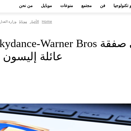
 تكنولوجيا
فن
مجتمع
منوعات
موبايل
من نحن
Home
الأخبار
موبايل
وزارة العدل توافق على صفقة er Bros
عائلة إليسون ع