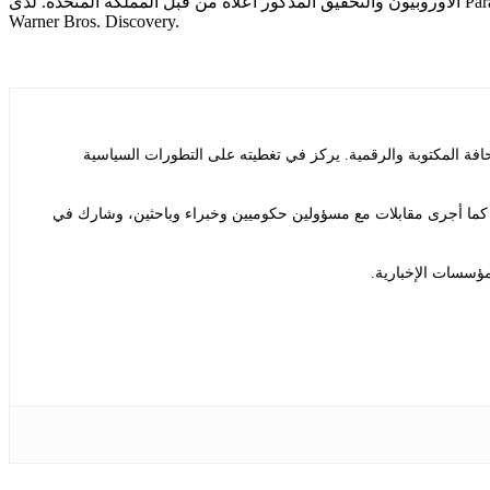
الأوروبيون والتحقيق المذكور أعلاه من قبل المملكة المتحدة. لدى Paramount Skydance مهلة حتى 30 سبتمبر لإغلاق الصفقة رسميًا قبل أن تصبح خاضعة لرسوم تكرير يومية قدرها 7 ملايين دولار لمساهمي
Warner Bros. Discovery.
ة المكتوبة والرقمية. يركز في تغطيته على التطورات السياسية
ة. كما أجرى مقابلات مع مسؤولين حكوميين وخبراء وباحثين، وشارك في
مؤسسات الإخبارية.