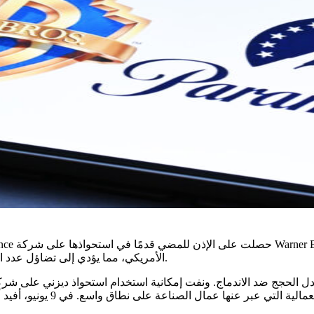
الأمريكي، مما يؤدي إلى تضاؤل ​​عدد اللاعبين الرئيسيين في الصناعة وتوسيع نفوذ عائلة إليسون بشكل كبير.
كعامل تدخل يجعل المقارنة م