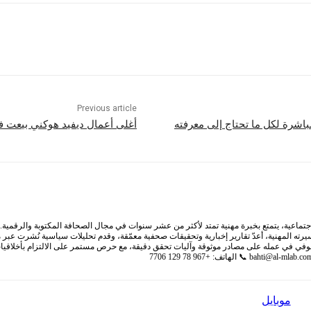
Previous article
أغلى أعمال ديفيد هوكني بيعت ف
ية، يتمتع بخبرة مهنية تمتد لأكثر من عشر سنوات في مجال الصحافة المكتوبة والرقمية. يرك
سيرته المهنية، أعدّ تقارير إخبارية وتحقيقات صحفية معمّقة، وقدم تحليلات سياسية نُشرت عب
لصوفي في عمله على مصادر موثوقة وآليات تحقق دقيقة، مع حرص مستمر على الالتزام بأخلاقيا
bahti@al-mlab.co
📞 الهاتف: +967 78 129 7706
موبايل