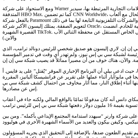
ومع الاستحواذ على شركة Warner والعلامات التجارية المرتبطة بها، سيدير ​​David Ellison، الرئيس التنفيذي لشركة Paramount Skydance، استوديوهات Warner Bros. التاريخية، بالإضافة إلى HBO ونظيرتها
المتدفقة HBO Max. كما تم تضمين CNN Worldwide، وهي صاحبة حقوق البث الرئيسية للأولمبياد ودوري الهوكي الوطني، من بين آخرين، في الصفقة، كما هو الحال مع ألعاب Warner Bros. تمتلك الشركة
بالفعل شركة Paramount والشركات التلفزيونية التابعة لها بما في ذلك CBS وMTV وBET وNickelodeon. وبحسب ما ورد قدم والد ديفيد إليسون، الملياردير لاري إليسون، ما قيمته 45.7 مليار دولار من الأسهم
لتعويم الصفقة. يمتلك إليسون الأكبر شركة Oracle، المزود الرئيسي للبنية التحتية للخادم. انضمت Oracle مؤخرًا إلى اتحاد من المستثمرين للحصول على حصة قدرها 45% في العمليات الأمريكية لمنصة الفيديو
القصيرة الشهيرة TikTok. معًا، يتحكم الثنائي الأب والابن الآن في محفظة إعلامية لمنافسة شركة ديزني. (ميغان إليسون، ابنة إليسون الكبرى، لديها مشروعها الإعلامي الخاص المستقل عن محفظة الثنائي الأب
والابن.)
ي إن إن. لاري إليسون هو صديق شخصي للرئيس دونالد ترامب، الذي
 كرئيسة لشبكة سي بي إس نيوز، ولم تهدر أي وقت في تدمير المؤسسة
حيث ادعى بيلي أن البرنامج الإخباري الموقر “يُقتل” على يد فايس. أ
ي مايو/أيار أثناء عملها على تقرير عن فرانشيسكا ألبانيز، المقررة
نها أثناء إطلاق النار، مما أثار مخاوف من احتمال كشف شبكة سي بي
إس عن مصادرها.
كاي دانس أنه كان مدفوعًا تمامًا بالواقع المالي ولكنه جاء في أعقاب
اراماونت على شركة وارنر “سيهدد استدامة المجتمع الإبداعي بأكمله”. ومن بين
هم تقديم الطعون ضدها، بالإضافة إلى التحقيق الذي يجريه المسؤولون