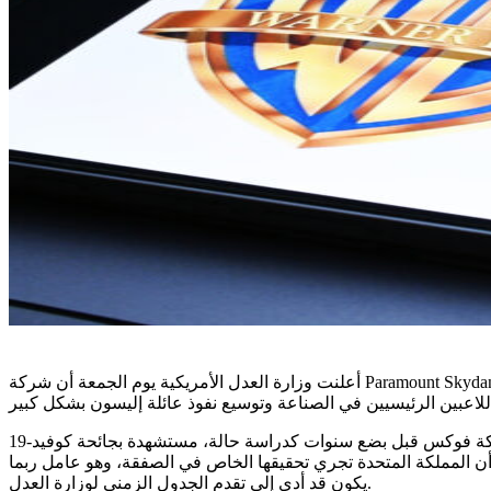
أعلنت وزارة العدل الأمريكية يوم الجمعة أن شركة Paramount Skydance حصلت على الإذن للمضي قدمًا في استحواذها على شركة Warner Bros. Discovery. تمثل الصفقة تحولًا جذريًا في المشهد الإعلامي
وفي بيانها الصحفي الذي أعلنت فيه الموافقة، أسقطت وزارة العدل الحجج ضد الاندماج. ونفت إمكانية استخدام استحواذ ديزني على شركة فوكس قبل بضع سنوات كدراسة حالة، مستشهدة بجائحة كوفيد-19
وضع نقاش. كما رفضت المخاوف العمالية التي عبر عنها عمال الصناعة على نطاق واسع. في 9 يونيو، أفيد أن المملكة المتحدة تجري تحقيقها الخاص في الصفقة، وهو عامل ربما
يكون قد أدى إلى تقدم الجدول الزمني لوزارة العدل.