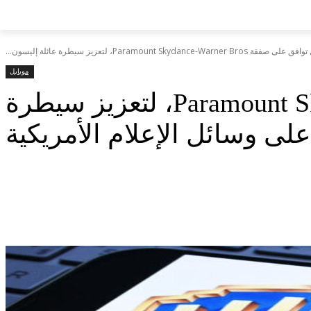
Paramount Skydance-Warn، لتعزيز سيطرة عائلة إليسون...
موبايل
وزارة العدل توافق على صفقة Paramount Skydance-Warner Bros، لتعزيز سيطرة
لى وسائل الإعلام الأمريكية