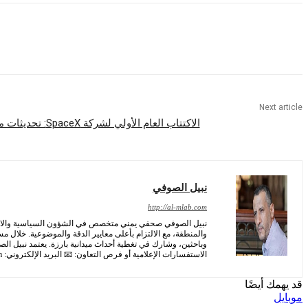
Share
Next article
الاكتتاب العام الأولي لشركة SpaceX: تحديثات مباشرة لكل ما تحتاج إلى معرفته
نبيل الصوفي
http://al-mlab.com
نبيل الصوفي صحفي يمني متخصص في الشؤون السياسية والاجتماع
والمنطقة، مع الالتزام بأعلى معايير الدقة والموضوعية. خلال م
وباحثين، وشارك في تغطية أحداث ميدانية بارزة. يعتمد نبيل ا
الاستفسارات الإعلامية أو فرص التعاون: 📧 البريد الإلكتروني:
m
قد يهمك أيضًا
موبايل