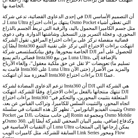
الخاصة بها.
في إحدى الدعاوى القضائية، تدعي شركة DJI أن التصميم الأساسي
لـ Luna Ultra ينتهك براءات اختراع Osmo Pocket التي تغطي أشياء
 الكاميرا المحمول باليد، والرقبة التي تربط الجسم بالذراع
، وعجلة التمرير وزر التسجيل وشاشتها الدوارة. وفي دعوى
ئية منفصلة تركز على براءات اختراع المرافق، تقول الشركة
أيضًا إن Insta360 انتهكت براءات الاختراع التي تركز على تقنية التتبع
الخاصة بمحورها. وفق
بيتابكسل
تسعى شركة DJI للحصول على أمر
قضائي دائم يمنع Insta360 من بيع Luna Ultra، بالإضافة إلى
تعويضات “لا تقل عن حق ملكية معقول”، وإلغاء الأرباح (تسليم ما
قامت به Insta360 على Luna Ultra حتى الآن) والمزيد من الأضرار
المعززة منذ أن انتهكت Insta360 براءات اختراع DJI عمدًا.
تزعم الدعاوى المضادة لشركة Insta360 أن DJI هي الشركة التي
تنتهك منتجاتها بالفعل براءات الاختراع. وفقًا للشركة، انتهكت DJI
براءات اختراع Insta360 “المتعلقة بتثبيت المحورين، والتحكم في
ه المحور، والتثبيت السلس للكاميرا، وتراكب القياس عن بعد،
تثبيت الفيديو البانورامي”. تظهر كل هذه التقنيات في سلسلة Osmo
Pocket من DJI، إلى جانب منتجات Ronin ومجموعة Osmo Mobile
وOsmo 360. وكدفاع إضافي، يشير البيان الصحفي للشركة أيضًا إلى
أن التقنيات الأساسية في Luna Ultra يمكن إرجاعها إلى المنتجات
السابقة للشركة، مثل كاميرات الويب Link Series ومحور Flow