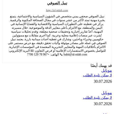
نبيل الصوفي
http://al-mlab.com
ل الصوفي صحفي يمني متخصص في الشؤون السياسية والاجتماعية، يتمتع
رة مهنية تمتد لأكثر من عشر سنوات في مجال الصحافة المكتوبة والرقمية.
كز في تغطيته على التطورات السياسية والاقتصادية والقضايا الإنسانية في
يمن والمنطقة، مع الالتزام بأعلى معايير الدقة والموضوعية. خلال مسيرته
مهنية، أعدّ تقارير إخبارية وتحقيقات صحفية معمّقة، وقدم تحليلات سياسية
ُشرت عبر منصات إعلامية محلية وعربية. كما أجرى مقابلات مع مسؤولين
وميين وخبراء وباحثين، وشارك في تغطية أحداث ميدانية بارزة. يعتمد نبيل
في في عمله على مصادر موثوقة وآليات تحقق دقيقة، مع حرص مستمر على
تزام بأخلاقيات المهنة والمعايير التحريرية المعتمدة في المؤسسات الإخبارية.
اصل بخصوص الاستفسارات الإعلامية أو فرص التعاون: 📧 البريد الإلكتروني:
bahti@al-mlab.com
📞 الهاتف: +967 78 129 7706
 أيضًا
تلبية الطلب
30.
تلبية الطلب
30.