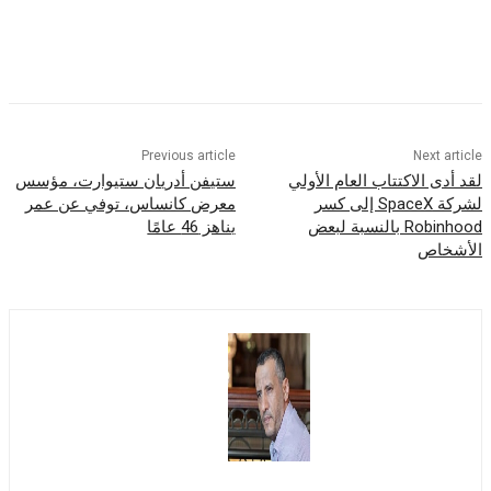
Previous article
Nex
الاكتتاب العام الأولي
ستيفن أدريان ستيوارت، مؤسس
لشركة SpaceX إلى كسر
معرض كانساس، توفي عن عمر
Robinhood بالنسبة لبعض
يناهز 46 عامًا
ص