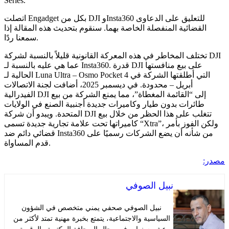
Series.
اتصلت Engadget بكل من DJI وInsta360 للتعليق على الدعاوى
قضائية المنفصلة الخاصة بهما. سنقوم بتحديث هذه المقالة إذا
سمعنا ردًا.
تلف المخاطر في هذه المعركة القانونية قليلاً بالنسبة لشركة DJI
عما هي عليه بالنسبة لـ Insta360. قدرة DJI على بيع منافستها
الحالية لـ Luna Ultra – Osmo Pocket 4 التي أطلقتها الشركة في
أبريل – محدودة. في ديسمبر 2025، أضافت لجنة الاتصالات
الفيدرالية DJI إلى “القائمة المغطاة”، مما يمنع الشركة من بيع
ائرات بدون طيار وكاميرات جديدة أجنبية الصنع في الولايات
المتحدة. ويبدو أن شركة DJI تتغلب على هذا الحظر من خلال بيع
كاميراتها تحت علامة تجارية جديدة تسمى “Xtra”، ولكن الفوز بأمر
قضائي دائم ضد Insta360 من شأنه أن يضع الشركات رسميًا على
قدم المساواة.
نبيل الصوفي
نبيل الصوفي صحفي يمني متخصص في الشؤون
السياسية والاجتماعية، يتمتع بخبرة مهنية تمتد لأكثر من