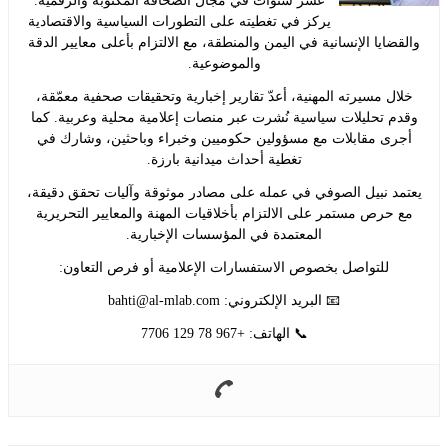
عشر سنوات في مجال الصحافة المكتوبة والرقمية.
يركز في تغطيته على التطورات السياسية والاقتصادية
ايا الإنسانية في اليمن والمنطقة، مع الالتزام بأعلى معايير الدقة
والموضوعية.
ل مسيرته المهنية، أعدّ تقارير إخبارية وتحقيقات صحفية معمّقة،
 تحليلات سياسية نُشرت عبر منصات إعلامية محلية وعربية. كما
ى مقابلات مع مسؤولين حكوميين وخبراء وباحثين، وشارك في
تغطية أحداث ميدانية بارزة.
د نبيل الصوفي في عمله على مصادر موثوقة وآليات تحقق دقيقة،
حرص مستمر على الالتزام بأخلاقيات المهنة والمعايير التحريرية
المعتمدة في المؤسسات الإخبارية.
للتواصل بخصوص الاستفسارات الإعلامية أو فرص التعاون:
📧 البريد الإلكتروني:
bahti@al-mlab.com
📞 الهاتف: +967 78 129 7706