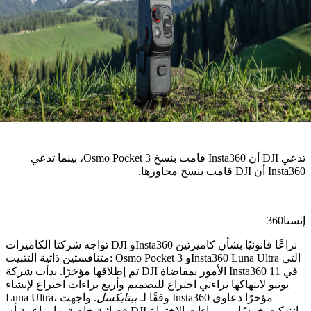
تدعي DJI أن Insta360 قامت بنسخ Osmo Pocket 3، بينما تدعي
اورها.
تواجه شركتا الكاميرات DJI وInsta360 نزاعًا قانونيًا بشأن كاميرتين
متنافستين ذاتية التثبيت: Osmo Pocket 3 وInsta360 Luna Ultra التي
تم إطلاقها مؤخرًا. بدأت شركة DJI الأمور بمقاضاة Insta360 في 11
و لانتهاكها براءتي اختراع للتصميم وأربع براءات اختراع لإنشاء
Luna Ultra، وفقًا لـ
بيتابكسل
. واجهت Insta360 مؤخرًا دعاوى
قضائية خاصة بها، زاعمة أن DJI انتهكت خمسًا من براءات الاختراع