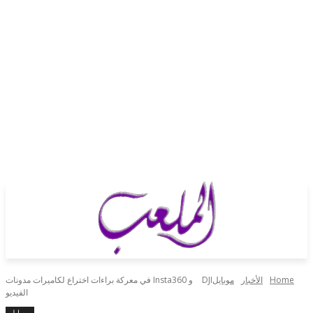
H
الأخبار
موبايل
DJI و Insta360 في معركة براءات اختراع لكاميرات مدونات
الفيديو
موبايل