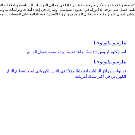
كاديمية وإعلامية تمتد لأكثر من خمسة عشر عامًا في مجالي الدراسات السياسية والعلاقات ا
طقة. حصل على درجة الدكتوراه في العلوم السياسية، وشارك في إعداد أبحاث ودراسات تناولت
أن اليمني. تتميز مقالاته بالتحليل المتوازن والرؤية الاستراتيجية القائمة على المعطيات الم
علوم و تكنولوجيا
أصبح كلود أوبوس 5 قاسيًا تمامًا عندما تم تكليفه بتشغيل آلة بيع
علوم و تكنولوجيا
قد تواجه مراكز البيانات انقطاعًا مؤقتًا في التيار الكهربائي لمنع انقطاع التيار
الكهربائي في أكبر شبكة أمريكية