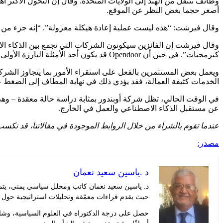
وظائف تنتقل من الهند إلى الولايات المتحدة. وقال إن التحول الأكثر 
أصغر حجما بغض النظر عن الموقع.
وقال فيرشت: “هذه ليست عملية إعادة هيكلة معزولة”. “إنه جزء من نم
وقال فيرشت إن الفائزين سيكونون الشركات التي تجمع بين الذكاء ال
كبرمجيات”. في حين أن Opendoor قد يكون أحد الأمثلة البارزة الأولى، إلا أنه قال إنه من غير المرجح أن يكون الأخير.
الخدمات كثيفة العمالة، فقد يؤدي ذلك في نهاية المطاف إلى الضغط ع
في الوقت الحالي، تظل شركة أوبندور بمثابة دراسة حالة معقدة – و
عن مستقبل الذكاء الاصطناعي والعمل في الخارج.
عندما تقوم بالشراء من خلال الروابط الموجودة في مقالاتنا، قد نكسب 
مصدر:
د .ياسين سعيد نعمان
د. ياسين سعيد نعمان كاتب ومحلل سياسي يمني، يتمت
حيث يقدم قراءات معمّقة وتحليلات استراتيجية حول 
حصل على درجة الدكتوراه في العلوم السياسية، وشار