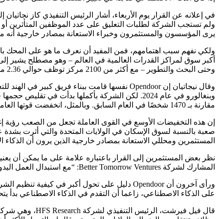
ولم تستجب الشركة لطلبات التعليق على عدد الموظفين المتأثرين أو م
يرى المؤسسون والمستثمرون وخبراء الاستعانة بمصادر خارجية أنه مثال
ولكي نفهم سبب اهتمامهم، فمن المفيد أن نعرف ما هو على المحك بالنسب
أكبر سوق لمراكز القدرات العالمية في العالم – وهو مصطلح يشير إلى
وحتى البحث والتطوير – مع أكثر من 2100 مركز توظف حوالي 2.36 مليون شخص وتدر ما يقرب من 100 مليار دولار من الإيرادات السنوية.
مقارنة بـ 1470 شخصًا في العام السابق. وبالمثل، انخفضت قوتها العاملة غير الأمريكية إلى 184 موظفا في نهاية العام الماضي، مقارنة بـ 342 موظفا في نهاية عام 2024.
صعبة بالنسبة لسوق الإسكان في الولايات المتحدة والتي أثرت بشدة 
المستثمرين ومحللي الاستعانة بمصادر خارجية الذين يرون أن الذكاء 
نظر بعض المستثمرين إلى القرار باعتباره علامة على ما يمكن أن يعن
المشارك لشركة Better Tomorrow Ventures: “مع استبدال العمل اليدوي بالذكاء الاصطناعي، سيتم فقدان الكثير من الوظائف في الهند”.
ورأى آخرون أن Opendoor دليل على تحول أكبر ف
على الذكاء الاصطناعي، زاعما أن التقدم في الذكاء الاصطناعي بدأ يتح