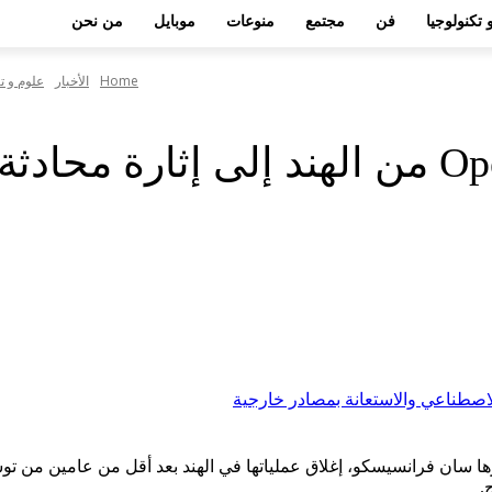
 تكنولوجيا
فن
مجتمع
منوعات
موبايل
من نحن
Home
الأخبار
علوم و ت
يؤدي خروج Opendoor من الهند إلى إث
الإنترنت ومقرها سان فرانسيسكو، إغلاق عملياتها في الهند بعد أقل من عامين
.