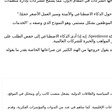
حتاجها الشركات في المقام الأول، مما يسمح للشركات بإدارة منظمات
ول الذكاء الاصطناعي والأتمتة وسير العمل الأصغر حجمًا.”
 الموظفين بشكل مستمر، وهو النموذج الذي وصفه بـ “الخدمات
ويعمل بعض المستثمرين بالفعل على استقراء الأمور بما يتجاوز الشركات الفردية. قال فارون ريخي، صاحب رأس المال الاستثماري في شركة Speedinvest، إنه إذا أدى الذكاء الاصطناعي إلى خفض الطلب على
المواهب والخبرة للشركات العالمية.
ول خروجها من الهند الكثير عن صراعاتها الخاصة بقدر ما يقوله
ت السياسية والعلاقات الدولية. يشغل منصب كاتب رأي ومحلل في الموقع،
ات الإقليمية. كما ساهم في عدد من الندوات والمؤتمرات الفكرية، وقدم