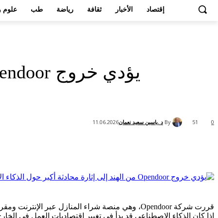
إقتصاد
الأخبار
ثقافة
رياضة
طب
علوم و
By
د .ياسين سعيد نعمان
11.06.2026
51
0
Share
قررت شركة Opendoor، وهي منصة شراء المنازل عبر 
إذا كان الذكاء الاصطناعي قد بدأ في تغيير اقتصاديات العمل في الخارج