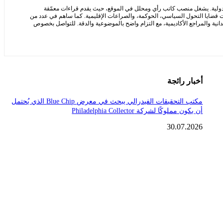
لدولية. يشغل منصب كاتب رأي ومحلل في الموقع، حيث يقدم قراءات معمّقة
 قضايا التحول السياسي، الحوكمة، والصراعات الإقليمية. كما ساهم في عدد من
يدانية والمراجع الأكاديمية، مع التزام واضح بالموضوعية والدقة. للتواصل بخصوص
أخبار رائجة
مكتب التحقيقات الفيدرالي يبحث في معرض Blue Chip الذي يُحتمل
أن يكون مملوكًا لشركة Philadelphia Collector
30.07.2026