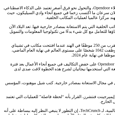
في إعلانه عن القرار يوم الأربعاء، أشار الرئيس التنفيذي كاز نجاتيان إلى الدفعة لإعادة العمل التشغيلي إلى الولايات المتحدة، حيث يتواجد عملاء Opendoor، والتحول نحو فرق أصغر تعتمد على الذكاء الاصطناعي.
إعلان سرعان ما اكتسب زخما في جميع أنحاء وادي السيليكون، حيث
د مركزا عالميا لعمليات المكاتب الخلفية.
خلفية التي يتم الاستعانة بمصادر خارجية فيها. تعد البلاد الآن
ها للتعامل مع كل شيء بدءًا من تكنولوجيا المعلومات والتمويل
وقال نيجاتيان إن Opendoor نفسها قامت ببناء فريق كبير في الهند للتعامل مع سير العمل اليدوي عبر الأنظمة المجزأة. كان لدى الشركة ما يقرب من 250 موظفًا في الهند عندما افتتحت مكاتب في تشيناي
وبنغالورو في عام 2024. لكن الشركة بأكملها بدأت في تقليص حجمها في السنوات الأخيرة. تظهر ملفات الأوراق المالية أن شركة Opendoor وظفت 1042 شخصًا على مستوى العالم في نهاية العام الماضي،
إن هذه التخفيضات الأوسع في القوى العاملة تجعل من الصعب رؤية إغلاق الهند من خلال عدسة الاستعانة بمصادر خارجية فقط. تعمل شركة Opendoor على خفض التكاليف في جميع أنحاء الأعمال بعد فترة
غة التي استخدمها نيجاتيان لشرح هذه الخطوة لاقت صدى لدى
تعمل في مجال الاستعانة بمصادر خارجية. كتب شيل موهنوت، المؤسس
ركة إيميرجينت فنتشرز، القرار بأنه “لحظة فاصلة” للعمليات التي تعتمد
 الخارج.
قال فيل فيرشت، الرئيس التنفيذي لشركة HFS Research، وهي شركة استشارية تتتبع صناعة الاستعانة بمصادر خارجية وخدمات الأعمال العالمية، لـ TechCrunch، إن التطور لا ينبغي النظر إليه ببساطة على أنه