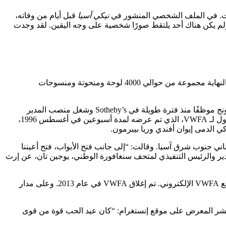
نيكي آسيا
قبل أيام من وفاته،
 ولم يكن هناك أحد يلتقط صورًا شخصية على وجه اليقين. لقد وجدت
عاد ويلي إلى وطنه في عام 1978، حيث مارس المحاماة لمدة 20 عامًا، مع التركيز على قطاعي الشركات والبنوك. قام بجمع الفن (جمع في النهاية مجموعة من حوالي 4000 لوحة ومنحوتة ومنسوجات
في عام 1996، شارك ويلي ومي سين لونج في تأسيس شركة Valentine Willie Fine Art (VWFA) في أمبانج، شرق كوالالمبور مباشرةً. (كان لونج موظفًا منذ فترة طويلة في Sotheby’s وشغل منصب المدير
الإداري ونائب رئيس مجلس الإدارة، حتى تركه في عام 2018 ليصبح مدير INKstudio، وهو معرض مقره في بكين وهونج كونج.) كان العرض الأول لـ VWFA، الذي تم عرضه لمدة أسبوعين في أغسطس 1996،
 الدمى إيوان أفندي وريا بيبرمون.
 ويلي في تسهيل الاتصالات بين فناني جنوب شرق آسيا. وقالت: “إلى جانب فتح الأبواب، فتح أعيننا
مدير والرئيس التنفيذي لمتحف سنغافورة الوطني، يوجين تان، عن إرث
افتتحت VWFA في النهاية مساحات للمعارض في سنغافورة وإندونيسيا والفلبين. نظمت صالات العرض ما معدله 14 عرضًا سنويًا، وفقًا لموقع VWFA الإلكتروني. تم إغلاق VWFA في عام 2013. وعلى مدار
الالمبور. ونشر المعرض على موقع إنستغرام: “كان عيد الحب قوة من قوى