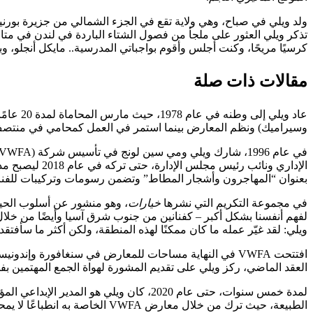
ولد ويلي في صباح، وهي ولاية تقع في الجزء الشمالي من جزيرة بورنيو، في عام 1954. ودرس القانون في جامعة كوليدج لندن في السبعينيات. في ال
تذكر ويلي العثور على ملجأ من فصول الشتاء الباردة في لندن في متاح
كرسيًا مريحًا، وكنت أجلس وأقوم بواجباتي المدرسية.. مايكل أنجلو، و
مقالات ذات صلة
وسيراميك) ونظم المعارض بينما استمر في العمل كمحامي في منتصف
بعنوان “المهاجرون وأشجار المطاط” وتضمن رسومات وتركيبات للفنان ال
في مجموعة التكريم التي نشرها
خيارات
لفهم أنفسنا بشكل أكبر – كفنانين من جنوب شرق آسيا وأيضًا من خلال
ويلي: لقد غيّر عمله ما كان ممكنًا لهذه المنطقة، ولكن أكثر ما سأفت
العقد الماضي، ركز ويلي على تقديم المشورة لهواة الجمع المهتمين ب
لمدة خمس سنوات، حتى عام 2020، كان و
الطبيعة، حيث ترك من خلال معارض VWFA الخاصة به انطباعًا لا يمحى على مشاهد الفنون البصرية في ماليزيا وجنوب شرق آسيا”.