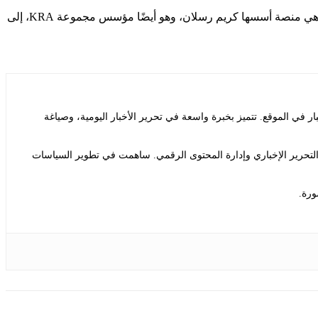
في وقت وفاته، كان ويلي المدير التنفيذي لمجموعة KRA، وهي شركة استشارية للشؤون العامة مقرها في كوالالمبور. أشارت “سيريتالا”، وهي منصة أسسها كريم رسلان، وهو أيضًا مؤسس مجموعة KRA، إلى
ي الموقع. تتميز بخبرة واسعة في تحرير الأخبار اليومية، وصياغة
التحرير الإخباري وإدارة المحتوى الرقمي. ساهمت في تطوير السياسات
ورة.