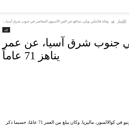
الأخبار
فن
وفاة فالنتاين ويلي، مدافع عن الفن الآسيوي المعاصر في جنوب شرق آسيا،...
فن
 في جنوب شرق آسيا، عن عمر
يناهز 71 عاماً
توفي فالنتين ويلي، المحامي بالتدريب الذي قضى حياته المهنية في الترويج للفن المعاصر في جنوب شرق آسيا بصفته أمينًا ومعرضًا، في 9 يونيو في كوالالمبور، ماليزيا. وكان يبلغ من العمر 71 عامًا، حسبما ذكر