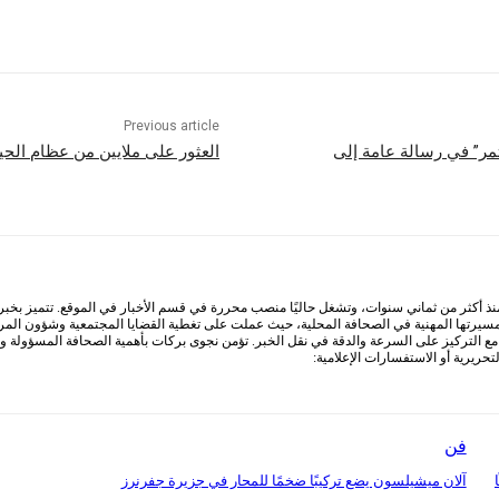
Previous article
ا يمكن أن تستمر” في رسالة عامة إلى
العثور على ملايين من عظام الحي
أكثر من ثماني سنوات، وتشغل حاليًا منصب محررة في قسم الأخبار في الموقع. تتميز بخبرة وا
 مسيرتها المهنية في الصحافة المحلية، حيث عملت على تغطية القضايا المجتمعية وشؤون المرأ
التركيز على السرعة والدقة في نقل الخبر. تؤمن نجوى بركات بأهمية الصحافة المسؤولة ودور
ريرية أو الاستفسارات الإعلامية:
فن
ا
آلان ميشيلسون يضع تركيبًا ضخمًا للمحار في جزيرة جفرنرز