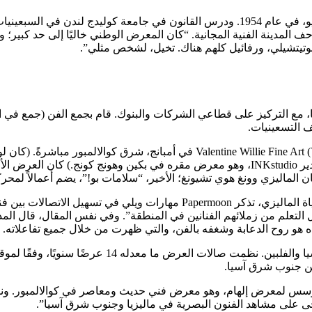
ملف الشخصي المنشور في
ف المدينة الفنية المجانية. “كان المعرض الوطني خاليًا إلى حد كبير؛
بوتيتشيلي، ورفائيل كلهم ​​هناك. تخيل، لشخص مثلي”.
 التسعينيات.
ماليزي وونغ هوي تشيونغ؛ الأخير، “سلامات بو!”، يضم أعمالاً لمحركي
، وهو منشور عن أسلوب الحياة الماليزي، تذكر Papermoon مهارات
 التعلم من زملائهم الفنانين في المنطقة”. وفي نفس المقال، قال ال
قده هو روح الدعابة وشغفه بالفن، والتي ظهرت من خلال جميع تفاعلاته.
فن جنوب شرق آسيا.
يلي هو المدير الإبداعي المؤسس لمعرض إلهام، وهو معرض فني حديث ومعاصر في كو