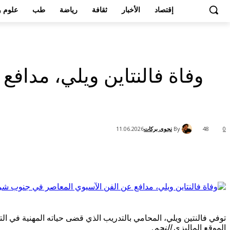
إقتصاد
الأخبار
ثقافة
رياضة
طب
علوم و
وفاة فالنتاين ويلي، مدا
By
نجوى بركات
11.06.2026
48
0
Share
الموقع الماليزي
النجم
.