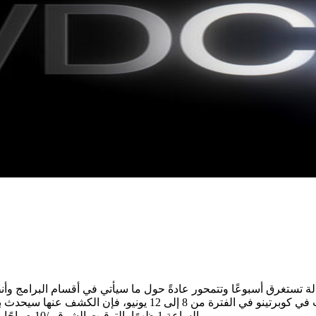
بالشركة. في حين أن الأمور ستحدث في كوبرتينو في الفترة من 8 إل
الساعة 1 ظهرًا بالتوقيت الشرقي/10 صباحًا بتوقيت المحيط الهادئ، ومن المقرر أن تكون واحدة تستحق المشاهدة.