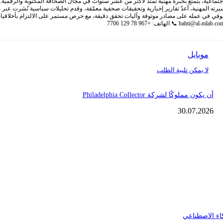
ية، يتمتع بخبرة مهنية تمتد لأكثر من عشر سنوات في مجال الصحافة المكتوبة والرقمية. يرك
سيرته المهنية، أعدّ تقارير إخبارية وتحقيقات صحفية معمّقة، وقدم تحليلات سياسية نُشرت عب
لصوفي في عمله على مصادر موثوقة وآليات تحقق دقيقة، مع حرص مستمر على الالتزام بأخلاقيا
bahti@al-mlab.co
📞 الهاتف: +967 78 129 7706
موبايل
لا يمكن تلبية الطلب
أن يكون مملوكًا لشركة Philadelphia Collector
30.07.2026
اء الاصطناعي