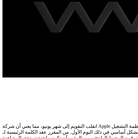
انقلب التقويم إلى شهر يونيو، مما يعني أن شركة Apple على وشك استضافة مؤتمرها السنوي للمطورين العالميين. إنها مسألة تستغرق أسبوعًا وتتمحور عادةً حول ما سيأتي في أقسام البرامج وأنظمة التشغيل
ى 12 يونيو، فإن الكشف عنها سيحدث بشكل أساسي في ذلك اليوم الأول. من المقرر عقد الكلمة الرئيسية لـ WWDC 2026 يوم الاثنين 8 يونيو