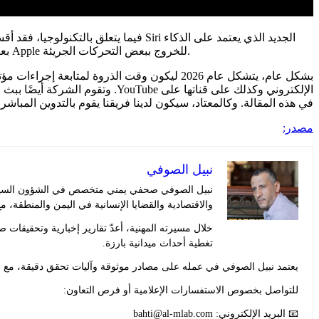
فيما يتعلق بالتكنولوجيا، فقد أقسمت 
الاصطناعي والذي سيتم دمجه بإحكام في أنظمة تشغيل Apple. بعد أشهر عديدة من الشائعات والتأخير، يبدو أن هذا هو الوقت المناسب لشركة Apple للخروج ببعض التحركات الجريئة.
في هذه المقالة. وكالمعتاد، سيكون لدينا فريقنا يقوم بالتدوين المباشر
مصدر:
نبيل الصوفي
نبيل الصوفي صحفي يمني متخصص في الشؤون السياسية 
والاقتصادية والقضايا الإنسانية في اليمن والمنطقة، مع
خلال مسيرته المهنية، أعدّ تقارير إخبارية وتحقيقا
تغطية أحداث ميدانية بارزة.
يعتمد نبيل الصوفي في عمله على مصادر موثوقة وآليات تحقق دقيقة، مع حر
للتواصل بخصوص الاستفسارات الإعلامية أو فرص التعاون:
📧 البريد الإلكتروني:
bahti@al-mlab.com