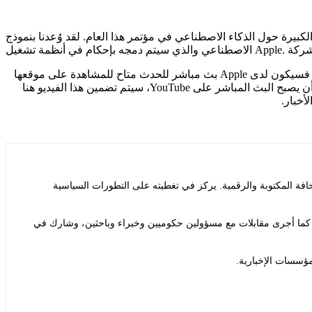
ناعي في مؤتمر هذا العام. لقد وُعدنا بنموذج Siri الجديد الذي يعتمد على الذكاء
بشكل عام، يتشكل عام 2026 ليكون وقت الذروة لمتابعة إجراءات مؤتمر WWDC أثناء ظهورها. إذا كنت ترغب في مشاهدة الكلمة الرئيسية، فسيكون لدى Apple بث مباشر للحدث متاح للمشاهدة على موقعها
الإلكتروني وكذلك على قناتها على YouTube. وتقوم الشركة أيضًا ببث الكلمة الرئيسية لقناة Bilibili الخاصة بها للمشاهدين في الصين. بمجرد أن يصبح البث المباشر على YouTube، سيتم تضمين هذا الفيديو هنا
أخبار.
ة المكتوبة والرقمية. يركز في تغطيته على التطورات السياسية
ة. كما أجرى مقابلات مع مسؤولين حكوميين وخبراء وباحثين، وشارك في
مؤسسات الإخبارية.